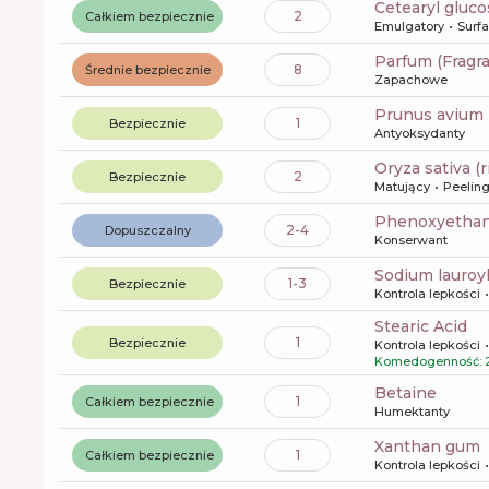
cetearyl gluc
2
Całkiem bezpiecznie
Emulgatory
Surf
Parfum (Fragr
8
Średnie bezpiecznie
Zapachowe
prunus avium 
1
Bezpiecznie
Antyoksydanty
oryza sativa (
2
Bezpiecznie
Matujący
Peeling
phenoxyetha
2-4
Dopuszczalny
Konserwant
sodium lauroy
1-3
Bezpiecznie
Kontrola lepkości
Stearic Acid
1
Bezpiecznie
Kontrola lepkości
Komedogenność: 2
betaine
1
Całkiem bezpiecznie
Humektanty
xanthan gum
1
Całkiem bezpiecznie
Kontrola lepkości