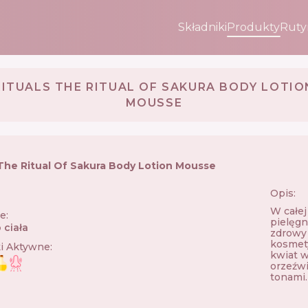
Składniki
Produkty
Ruty
RITUALS THE RITUAL OF SAKURA BODY LOTIO
MOUSSE
 The Ritual Of Sakura Body Lotion Mousse
Opis:
🇱
W całej
ie
:
pielęgna
 ciała
zdrowy 
kosmety
ki Aktywne
:
kwiat w
orzeźwi
tonami.