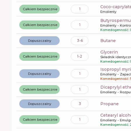
coco-caprylat
1
Całkiem bezpiecznie
Emolienty
butyrospermu
1
Całkiem bezpiecznie
Emolienty
Kontro
Komedogenność: 
butane
3-6
Dopuszczalny
glycerin
1-2
Całkiem bezpiecznie
Składnik identyczn
Komedogenność: 
isopropyl myr
1
Dopuszczalny
Emolienty
Zapac
Komedogenność: 
dicaprylyl eth
1
Całkiem bezpiecznie
Emolienty
Rozpu
propane
3
Dopuszczalny
cetearyl alcoh
1
Całkiem bezpiecznie
Emolienty
Emulg
Komedogenność: 