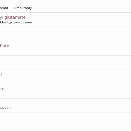
orant
Humektanty
yl glutamate
aktanty/czyszczenie
rbate
l
ate
odorant