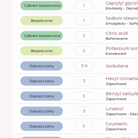
caprylyl glycol
1
Całkiem bezpiecznie
Emolienty
Dezod
sodium stearo
1
Bezpiecznie
Emulgatory
Surf
citric acid
2
Całkiem bezpiecznie
Buforowanie
potassium so
2
Bezpiecznie
Konserwant
isobutane
3-6
Dopuszczalny
hexyl cinnama
3
Dopuszczalny
Zapachowe
benzyl salicyl
5
Dopuszczalny
Zapachowe
linalool
3
Dopuszczalny
Zapachowe
Dez
coumarin
5
Dopuszczalny
Zapachowe