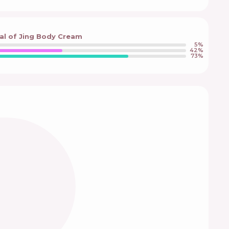
ual of Jing Body Cream
5
%
42
%
73
%