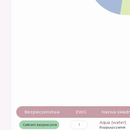
Bezpieczeństwa
EWG
Nazwa składn
aqua (water)
1
Całkiem bezpiecznie
Rozpuszczalnik