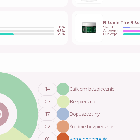
Rituals The Rit
8
%
Skład
43
%
Aktywne
69
%
Funkcje
14
Całkiem bezpiecznie
0
7
Bezpiecznie
17
Dopuszczalny
0
2
Średnie bezpiecznie
0
1
Komedogenność
💬