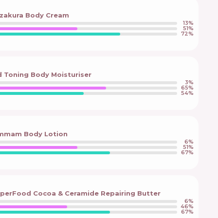
Yozakura Body Cream
13
%
51
%
72
%
 Toning Body Moisturiser
3
%
65
%
54
%
ammam Body Lotion
6
%
51
%
67
%
uperFood Cocoa & Ceramide Repairing Butter
6
%
46
%
67
%