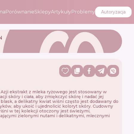
na
Porównanie
Sklepy
Artykuły
Problemy
Autoryzacja
N
 Azji ekstrakt z mleka ryżowego jest stosowany w
cji skóry i ciała, aby zmiękczyć skórę i nadać jej
blask, a delikatny kwiat wiśni często jest dodawany do
ków, aby ukoić i ujednolicić koloryt skóry. Cudowny
iśni w tej kolekcji otoczony jest świeżymi,
ającymi zielonymi nutami i delikatnymi, mlecznymi