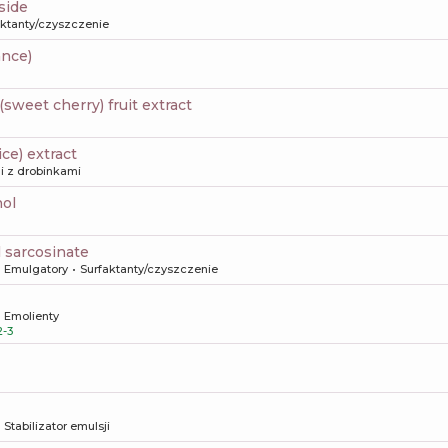
oside
aktanty/czyszczenie
ance)
(sweet cherry) fruit extract
rice) extract
i z drobinkami
nol
l sarcosinate
Emulgatory
Surfaktanty/czyszczenie
Emolienty
-3
Stabilizator emulsji