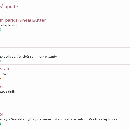
e/caprate
m parkii (Shea) Butter
la lepkości
0
y ze ludzkiej skórze
Humektanty
0
istate
howe
5
er
szczalnik
ol
atory
Surfaktanty/czyszczenie
Stabilizator emulsji
Kontrola lepkości
2