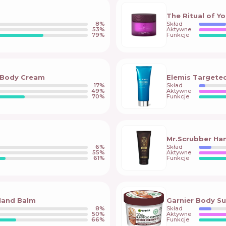
The Ritual of 
8
%
Skład
53
%
Aktywne
79
%
Funkcje
h Body Cream
Elemis Targeted
17
%
Skład
49
%
Aktywne
70
%
Funkcje
Mr.Scrubber H
6
%
Skład
55
%
Aktywne
61
%
Funkcje
 Hand Balm
Garnier Body S
8
%
Skład
50
%
Aktywne
66
%
Funkcje