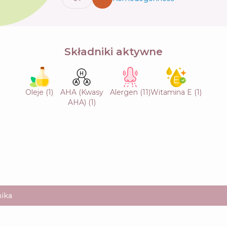
Składniki aktywne
Oleje
(
1
)
AHA (Kwasy
Alergen
(
11
)
Witamina E
(
1
)
AHA)
(
1
)
ika