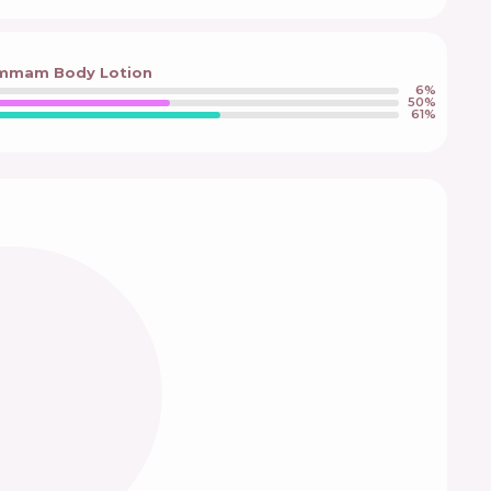
ammam Body Lotion
6
%
50
%
61
%