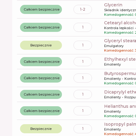
glycerin
1-2
Całkiem bezpiecznie
Składnik identyczn
Komedogenność: 
cetearyl alcoh
1
Całkiem bezpiecznie
Kontrola lepkości
Komedogenność: 
glyceryl stear
1
Bezpiecznie
Emulgatory
Komedogenność: 
ethylhexyl st
1
Całkiem bezpiecznie
Emolienty
butyrospermu
1
Całkiem bezpiecznie
Emolienty
Kontro
Komedogenność: 
dicaprylyl eth
1
Całkiem bezpiecznie
Emolienty
Rozpu
helianthus a
1
Całkiem bezpiecznie
Emolienty
Komedogenność: 
isopropyl pal
1
Bezpiecznie
Emolienty
Komedogenność: 