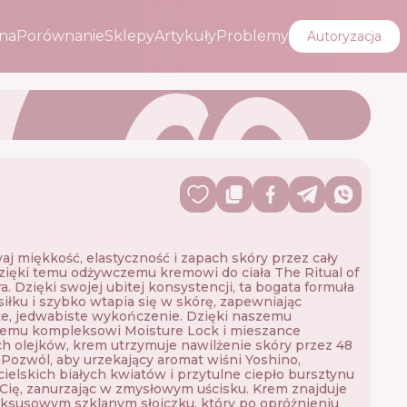
na
Porównanie
Sklepy
Artykuły
Problemy
Autoryzacja
j miękkość, elastyczność i zapach skóry przez cały
zięki temu odżywczemu kremowi do ciała The Ritual of
a. Dzięki swojej ubitej konsystencji, ta bogata formuła
iłku i szybko wtapia się w skórę, zapewniając
te, jedwabiste wykończenie. Dzięki naszemu
nemu kompleksowi Moisture Lock i mieszance
h olejków, krem ​​utrzymuje nawilżenie skóry przez 48
 Pozwól, aby urzekający aromat wiśni Yoshino,
ielskich białych kwiatów i przytulne ciepło bursztynu
Cię, zanurzając w zmysłowym uścisku. Krem znajduje
uksusowym szklanym słoiczku, który po opróżnieniu