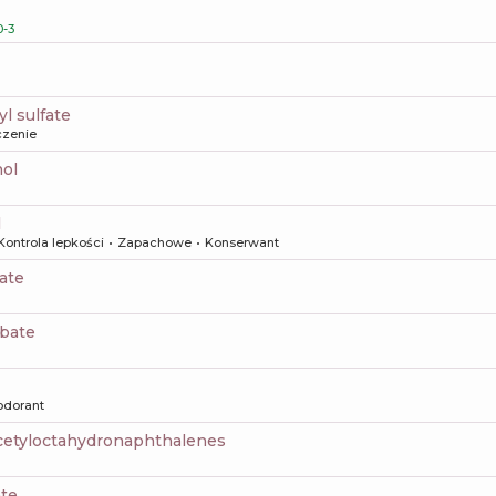
-3
yl sulfate
czenie
nol
l
Kontrola lepkości
Zapachowe
Konserwant
ate
rbate
odorant
acetyloctahydronaphthalenes
ate