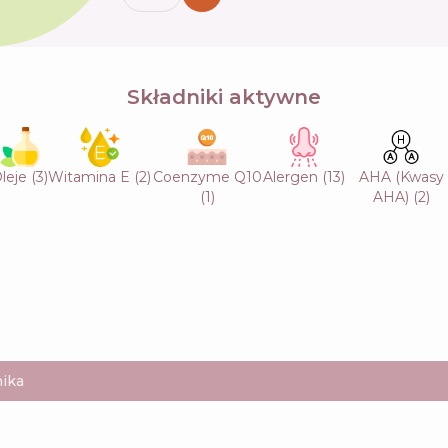
Składniki aktywne
leje
(
3
)
Witamina E
(
2
)
Coenzyme Q10
Alergen
(
13
)
AHA (Kwasy
(
1
)
AHA)
(
2
)
ika