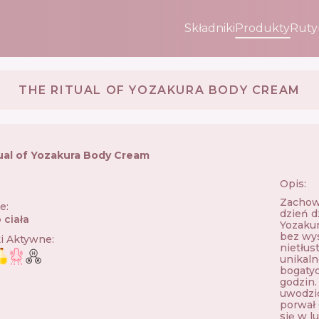
Składniki
Produkty
Ruty
THE RITUAL OF YOZAKURA BODY CREAM
ual of Yozakura Body Cream
Opis:
🇱
Zachowa
ie
:
dzień d
 ciała
Yozakur
bez wys
ki Aktywne
:
nietłus
unikal
bogatyc
godzin.
uwodzic
porwał 
się w l