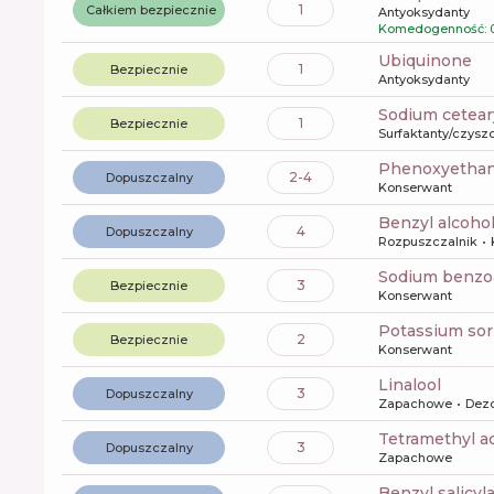
1
Całkiem bezpiecznie
Antyoksydanty
Komedogenność: 0
ubiquinone
1
Bezpiecznie
Antyoksydanty
sodium cetear
1
Bezpiecznie
Surfaktanty/czysz
phenoxyetha
2-4
Dopuszczalny
Konserwant
benzyl alcoho
4
Dopuszczalny
Rozpuszczalnik
sodium benzo
3
Bezpiecznie
Konserwant
potassium so
2
Bezpiecznie
Konserwant
linalool
3
Dopuszczalny
Zapachowe
Dez
tetramethyl 
3
Dopuszczalny
Zapachowe
benzyl salicyl