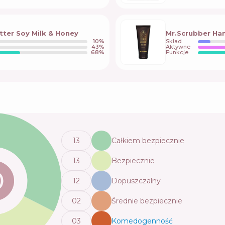
ter Soy Milk & Honey
Mr.Scrubber H
10
%
Skład
43
%
Aktywne
68
%
Funkcje
13
Całkiem bezpiecznie
13
Bezpiecznie
12
Dopuszczalny
0
2
Średnie bezpiecznie
0
3
Komedogenność
💬