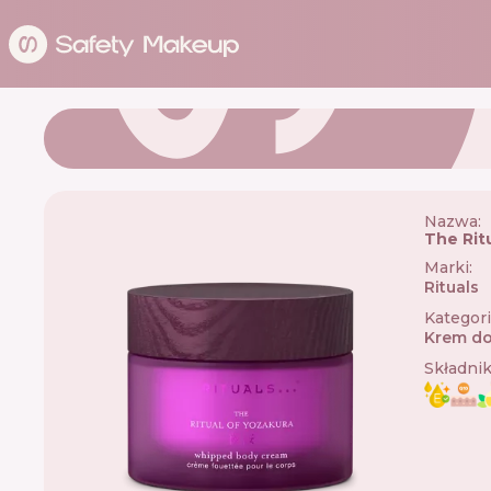
Nazwa:
The Rit
Marki
:
Rituals

Kategor
Krem do
Składni