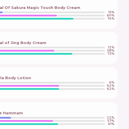
ual Of Sakura Magic Touch Body Cream
15
%
60
%
74
%
ual of Jing Body Cream
12
%
58
%
73
%
la Body Lotion
6
%
62
%
62
%
nte Hammam
22
%
57
%
61
%