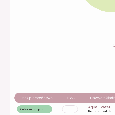
O
Bezpieczeństwa
EWG
Nazwa składn
aqua (water)
1
Całkiem bezpiecznie
Rozpuszczalnik