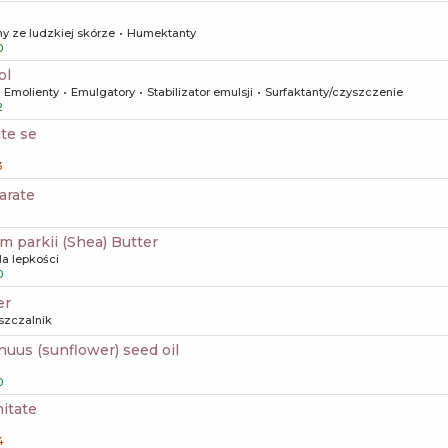
y ze ludzkiej skórze
Humektanty
0
ol
Emolienty
Emulgatory
Stabilizator emulsji
Surfaktanty/czyszczenie
2
ate se
3
earate
m parkii (Shea) Butter
la lepkości
0
er
szczalnik
nnuus (sunflower) seed oil
0
mitate
4