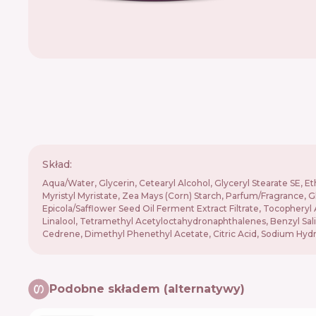
Skład:
Aqua/Water, Glycerin, Cetearyl Alcohol, Glyceryl Stearate SE, Et
Myristyl Myristate, Zea Mays (Corn) Starch, Parfum/Fragrance, G
Epicola/Safflower Seed Oil Ferment Extract Filtrate, Tocopher
Linalool, Tetramethyl Acetyloctahydronaphthalenes, Benzyl Sali
Cedrene, Dimethyl Phenethyl Acetate, Citric Acid, Sodium Hydro
Podobne składem (alternatywy)