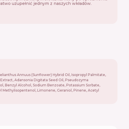
łatwo uzupełnić jednym z naszych wkładów.
elianthus Annuus (Sunflower) Hybrid Oil, Isopropyl Palmitate,
af Extract, Adansonia Digitata Seed Oil, Pseudozyma
nol, Benzyl Alcohol, Sodium Benzoate, Potassium Sorbate,
yl Methylisopentenol, Limonene, Geraniol, Pinene, Acetyl