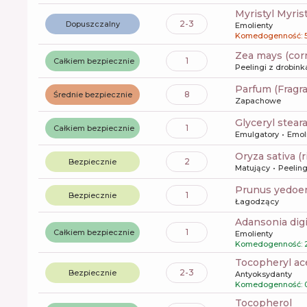
Myristyl Myris
2-3
Dopuszczalny
Emolienty
Komedogenność: 
zea mays (cor
1
Całkiem bezpiecznie
Peelingi z drobin
Parfum (Fragr
8
Średnie bezpiecznie
Zapachowe
glyceryl stear
1
Całkiem bezpiecznie
Emulgatory
Emol
oryza sativa (
2
Bezpiecznie
Matujący
Peeling
prunus yedoen
1
Bezpiecznie
Łagodzący
adansonia dig
1
Całkiem bezpiecznie
Emolienty
Komedogenność: 
tocopheryl ac
2-3
Bezpiecznie
Antyoksydanty
Komedogenność: 
tocopherol