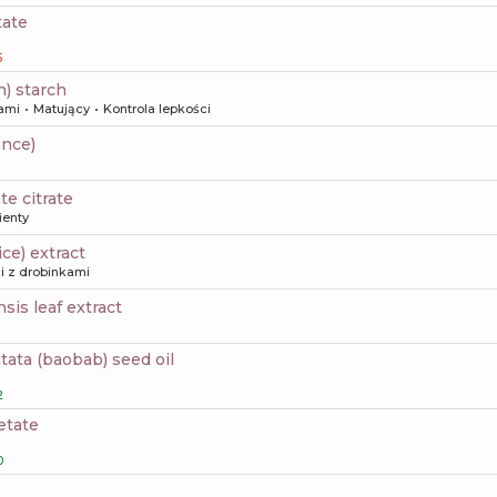
tate
5
n) starch
kami
Matujący
Kontrola lepkości
ance)
ate citrate
ienty
rice) extract
i z drobinkami
sis leaf extract
itata (baobab) seed oil
2
etate
0