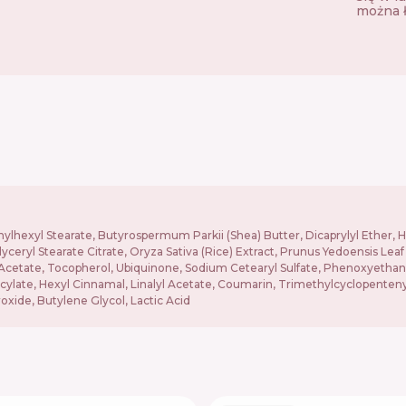
można 
hylhexyl Stearate, Butyrospermum Parkii (Shea) Butter, Dicaprylyl Ether, H
lyceryl Stearate Citrate, Oryza Sativa (Rice) Extract, Prunus Yedoensis Le
yl Acetate, Tocopherol, Ubiquinone, Sodium Cetearyl Sulfate, Phenoxyetha
cylate, Hexyl Cinnamal, Linalyl Acetate, Coumarin, Trimethylcyclopenten
xide, Butylene Glycol, Lactic Acid