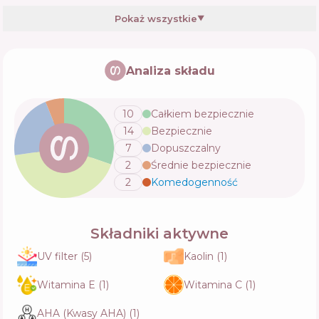
Pokaż wszystkie
▼
CeraVe Invisible Dry Touch Fluid SPF 50+
Analiza składu
Skład
70
%
Aktywne
53
%
Funkcje
76
%
10
Całkiem bezpiecznie
14
Bezpiecznie
Darrow Actine FPS 60
7
Dopuszczalny
Skład
18
%
2
Średnie bezpiecznie
Aktywne
84
%
Funkcje
75
%
2
Komedogenność
💬
Uriage Bariesun Moisturising Kids Lotion
Składniki aktywne
SPF 50+
Skład
24
%
UV filter
(
5
)
Kaolin
(
1
)
Aktywne
76
%
Funkcje
68
%
Witamina E
(
1
)
Witamina C
(
1
)
AHA (Kwasy AHA)
(
1
)