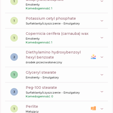
1
Emolienty
Komedogenność: 1
potassium cetyl phosphate
1
Surfaktanty/czyszczenie
Emulgatory
copernicia cerifera (carnauba) wax
1
Emolienty
Komedogenność: 1
diethylamino hydroxybenzoyl
hexyl benzoate
2
środek przeciwsłoneczny
glyceryl stearate
1
Emolienty
Emulgatory
peg-100 stearate
3
Surfaktanty/czyszczenie
Emulgatory
Komedogenność: 0
perlite
1
Matujący