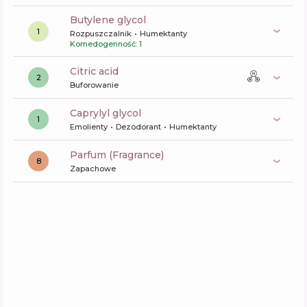
butylene glycol
1
Rozpuszczalnik
Humektanty
Komedogenność: 1
citric acid
2
Buforowanie
caprylyl glycol
1
Emolienty
Dezodorant
Humektanty
Parfum (Fragrance)
8
Zapachowe