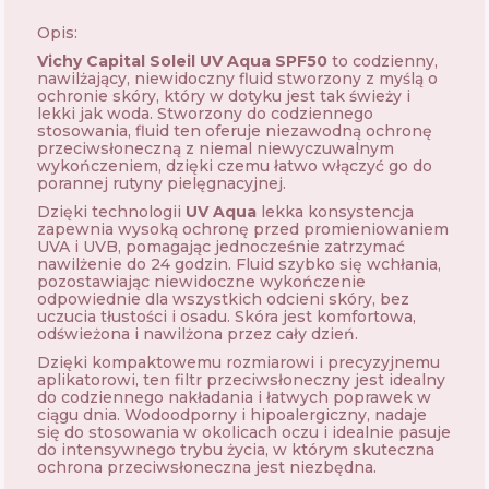
Opis:
Vichy Capital Soleil UV Aqua SPF50
to codzienny,
nawilżający, niewidoczny fluid stworzony z myślą o
ochronie skóry, który w dotyku jest tak świeży i
lekki jak woda. Stworzony do codziennego
stosowania, fluid ten oferuje niezawodną ochronę
przeciwsłoneczną z niemal niewyczuwalnym
wykończeniem, dzięki czemu łatwo włączyć go do
porannej rutyny pielęgnacyjnej.
Dzięki technologii
UV Aqua
lekka konsystencja
zapewnia wysoką ochronę przed promieniowaniem
UVA i UVB, pomagając jednocześnie zatrzymać
nawilżenie do 24 godzin. Fluid szybko się wchłania,
pozostawiając niewidoczne wykończenie
odpowiednie dla wszystkich odcieni skóry, bez
uczucia tłustości i osadu. Skóra jest komfortowa,
odświeżona i nawilżona przez cały dzień.
Dzięki kompaktowemu rozmiarowi i precyzyjnemu
aplikatorowi, ten filtr przeciwsłoneczny jest idealny
do codziennego nakładania i łatwych poprawek w
ciągu dnia. Wodoodporny i hipoalergiczny, nadaje
się do stosowania w okolicach oczu i idealnie pasuje
do intensywnego trybu życia, w którym skuteczna
ochrona przeciwsłoneczna jest niezbędna.