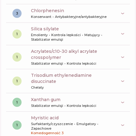
chlorphenesin
3
Konserwant
Antybakteryjne/antybakteryjne
silica silylate
1
Emolienty
Kontrola lepkości
Matujący
Stabilizator emulsji
acrylates/c10-30 alkyl acrylate
crosspolymer
1
Stabilizator emulsji
Kontrola lepkości
trisodium ethylenediamine
disuccinate
1
Chelaty
xanthan gum
1
Stabilizator emulsji
Kontrola lepkości
myristic acid
Surfaktanty/czyszczenie
Emulgatory
1
Zapachowe
Komedogenność: 3