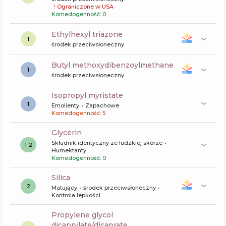
!
Ograniczone w USA
Komedogenność: 0
ethylhexyl triazone
1
środek przeciwsłoneczny
butyl methoxydibenzoylmethane
1
środek przeciwsłoneczny
isopropyl myristate
1
Emolienty
Zapachowe
Komedogenność: 5
glycerin
Składnik identyczny ze ludzkiej skórze
1-2
Humektanty
Komedogenność: 0
silica
2
Matujący
środek przeciwsłoneczny
Kontrola lepkości
propylene glycol
dicaprylate/dicaprate