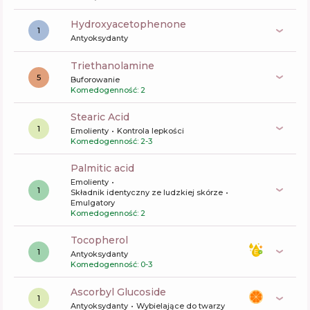
Hydroxyacetophenone
1
Antyoksydanty
triethanolamine
5
Buforowanie
Komedogenność: 2
Stearic Acid
1
Emolienty
Kontrola lepkości
Komedogenność: 2-3
palmitic acid
Emolienty
1
Składnik identyczny ze ludzkiej skórze
Emulgatory
Komedogenność: 2
tocopherol
1
Antyoksydanty
Komedogenność: 0-3
Ascorbyl Glucoside
1
Antyoksydanty
Wybielające do twarzy