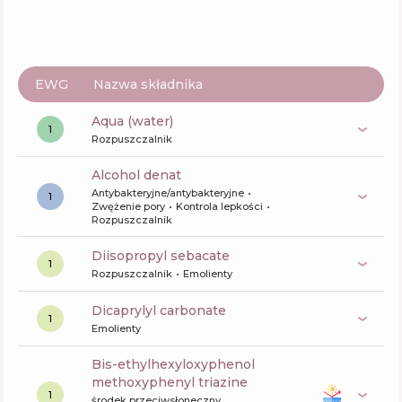
EWG
Nazwa składnika
aqua (water)
1
Rozpuszczalnik
alcohol denat
Antybakteryjne/antybakteryjne
1
Zwężenie pory
Kontrola lepkości
Rozpuszczalnik
diisopropyl sebacate
1
Rozpuszczalnik
Emolienty
dicaprylyl carbonate
1
Emolienty
bis-ethylhexyloxyphenol
methoxyphenyl triazine
1
środek przeciwsłoneczny