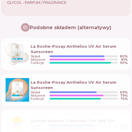
GLYCOL • PARFUM / FRAGRANCE
Podobne składem (alternatywy)
La Roche-Posay Anthelios UV Air Serum
Sunscreen
Skład
80
%
Aktywne
81
%
Funkcje
90
%
La Roche-Posay Anthelios UV Air Serum
Sunscreen
Skład
69
%
Aktywne
79
%
Funkcje
75
%
Garnier Vitamin C Wonder Tint SPF 50+
Skład
65
%
Aktywne
70
%
Funkcje
72
%