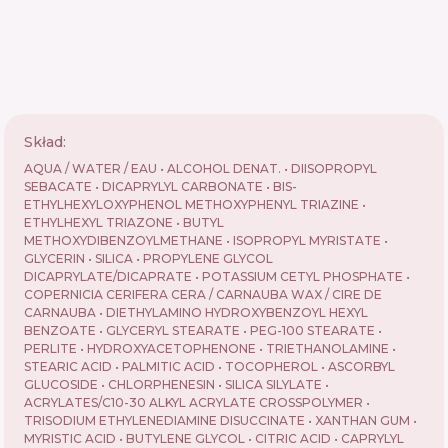
Skład:
AQUA / WATER / EAU • ALCOHOL DENAT. • DIISOPROPYL
SEBACATE • DICAPRYLYL CARBONATE • BIS-
ETHYLHEXYLOXYPHENOL METHOXYPHENYL TRIAZINE •
ETHYLHEXYL TRIAZONE • BUTYL
METHOXYDIBENZOYLMETHANE • ISOPROPYL MYRISTATE •
GLYCERIN • SILICA • PROPYLENE GLYCOL
DICAPRYLATE/DICAPRATE • POTASSIUM CETYL PHOSPHATE •
COPERNICIA CERIFERA CERA / CARNAUBA WAX / CIRE DE
CARNAUBA • DIETHYLAMINO HYDROXYBENZOYL HEXYL
BENZOATE • GLYCERYL STEARATE • PEG-100 STEARATE •
PERLITE • HYDROXYACETOPHENONE • TRIETHANOLAMINE •
STEARIC ACID • PALMITIC ACID • TOCOPHEROL • ASCORBYL
GLUCOSIDE • CHLORPHENESIN • SILICA SILYLATE •
ACRYLATES/C10-30 ALKYL ACRYLATE CROSSPOLYMER •
TRISODIUM ETHYLENEDIAMINE DISUCCINATE • XANTHAN GUM •
MYRISTIC ACID • BUTYLENE GLYCOL • CITRIC ACID • CAPRYLYL