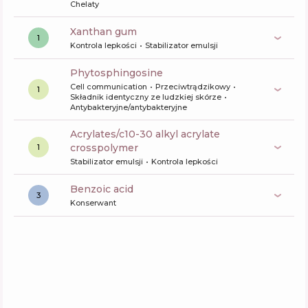
Chelaty
xanthan gum
1
Kontrola lepkości
Stabilizator emulsji
phytosphingosine
Cell communication
Przeciwtrądzikowy
1
Składnik identyczny ze ludzkiej skórze
Antybakteryjne/antybakteryjne
acrylates/c10-30 alkyl acrylate
crosspolymer
1
Stabilizator emulsji
Kontrola lepkości
benzoic acid
3
Konserwant