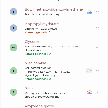
butyl methoxydibenzoylmethane
1
środek przeciwsłoneczny
isopropyl myristate
1
Emolienty
Zapachowe
Komedogenność: 5
glycerin
Składnik identyczny ze ludzkiej skórze
1-2
Humektanty
Komedogenność: 0
niacinamide
Cell communication
1
Przeciwtrądzikowy
Humektanty
Wybielające do twarzy
Komedogenność: 0
silica
2
Matujący
Kontrola lepkości
środek przeciwsłoneczny
propylene glycol