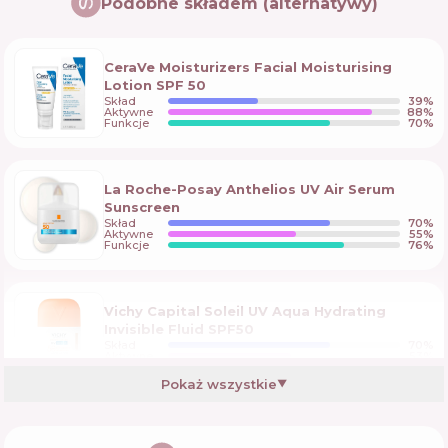
Podobne składem (alternatywy)
CeraVe Moisturizers Facial Moisturising
Lotion SPF 50
Skład
39
%
Aktywne
88
%
Funkcje
70
%
La Roche-Posay Anthelios UV Air Serum
Sunscreen
Skład
70
%
Aktywne
55
%
Funkcje
76
%
Vichy Capital Soleil UV Aqua Hydrating
Invisible Fluid SPF50
Skład
70
%
Aktywne
53
%
Funkcje
76
%
Pokaż wszystkie
▼
Garnier Vitamin C Wonder Tint SPF 50+