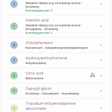
Składnik identyczny ze ludzkiej skórze
1
Emolienty
Komedogenność: 0
palmitic acid
Składnik identyczny ze ludzkiej skórze
1
Emulgatory
Emolienty
Komedogenność: 2
chlorphenesin
3
Konserwant
Antybakteryjne/antybakteryjne
Hydroxyacetophenone
1
Antyoksydanty
citric acid
2
Buforowanie
caprylyl glycol
1
Emolienty
Dezodorant
Humektanty
trisodium ethylenediamine
disuccinate
1