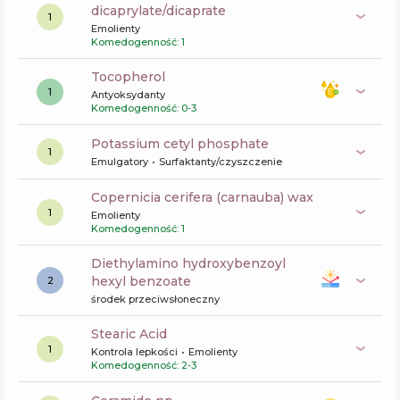
dicaprylate/dicaprate
1
Emolienty
Komedogenność: 1
tocopherol
1
Antyoksydanty
Komedogenność: 0-3
potassium cetyl phosphate
1
Emulgatory
Surfaktanty/czyszczenie
copernicia cerifera (carnauba) wax
1
Emolienty
Komedogenność: 1
diethylamino hydroxybenzoyl
hexyl benzoate
2
środek przeciwsłoneczny
Stearic Acid
1
Kontrola lepkości
Emolienty
Komedogenność: 2-3