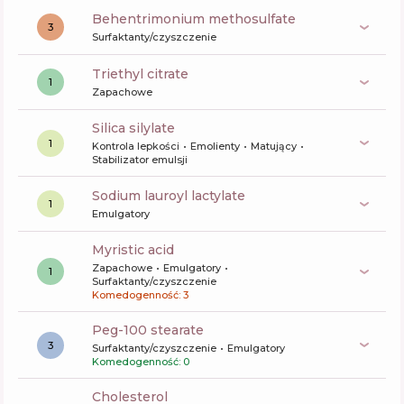
behentrimonium methosulfate
3
Surfaktanty/czyszczenie
triethyl citrate
1
Zapachowe
silica silylate
1
Kontrola lepkości
Emolienty
Matujący
Stabilizator emulsji
sodium lauroyl lactylate
1
Emulgatory
myristic acid
Zapachowe
Emulgatory
1
Surfaktanty/czyszczenie
Komedogenność: 3
peg-100 stearate
3
Surfaktanty/czyszczenie
Emulgatory
Komedogenność: 0
cholesterol