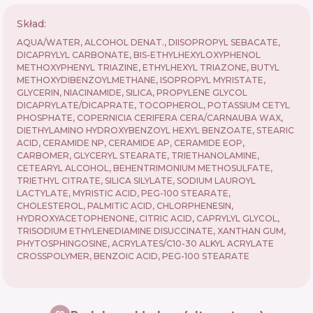
Skład:
AQUA/WATER, ALCOHOL DENAT., DIISOPROPYL SEBACATE,
DICAPRYLYL CARBONATE, BIS-ETHYLHEXYLOXYPHENOL
METHOXYPHENYL TRIAZINE, ETHYLHEXYL TRIAZONE, BUTYL
METHOXYDIBENZOYLMETHANE, ISOPROPYL MYRISTATE,
GLYCERIN, NIACINAMIDE, SILICA, PROPYLENE GLYCOL
DICAPRYLATE/DICAPRATE, TOCOPHEROL, POTASSIUM CETYL
PHOSPHATE, COPERNICIA CERIFERA CERA/CARNAUBA WAX,
DIETHYLAMINO HYDROXYBENZOYL HEXYL BENZOATE, STEARIC
ACID, CERAMIDE NP, CERAMIDE AP, CERAMIDE EOP,
CARBOMER, GLYCERYL STEARATE, TRIETHANOLAMINE,
CETEARYL ALCOHOL, BEHENTRIMONIUM METHOSULFATE,
TRIETHYL CITRATE, SILICA SILYLATE, SODIUM LAUROYL
LACTYLATE, MYRISTIC ACID, PEG-100 STEARATE,
CHOLESTEROL, PALMITIC ACID, CHLORPHENESIN,
HYDROXYACETOPHENONE, CITRIC ACID, CAPRYLYL GLYCOL,
TRISODIUM ETHYLENEDIAMINE DISUCCINATE, XANTHAN GUM,
PHYTOSPHINGOSINE, ACRYLATES/C10-30 ALKYL ACRYLATE
CROSSPOLYMER, BENZOIC ACID, PEG-100 STEARATE