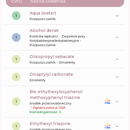
EWG
Nazwa składnika
aqua (water)
1
Rozpuszczalnik
alcohol denat
Kontrola lepkości
Zwężenie pory
1
Antybakteryjne/antybakteryjne
Rozpuszczalnik
diisopropyl sebacate
1
Rozpuszczalnik
Emolienty
dicaprylyl carbonate
1
Emolienty
bis-ethylhexyloxyphenol
methoxyphenyl triazine
1
środek przeciwsłoneczny
!
Ograniczone w USA
Komedogenność: 0
ethylhexyl triazone
1
środek przeciwsłoneczny