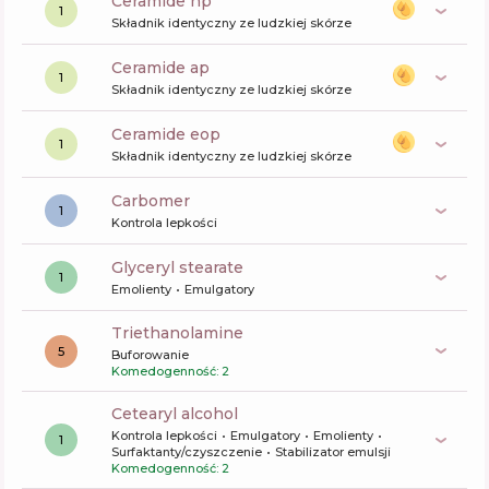
ceramide np
1
Składnik identyczny ze ludzkiej skórze
ceramide ap
1
Składnik identyczny ze ludzkiej skórze
ceramide eop
1
Składnik identyczny ze ludzkiej skórze
carbomer
1
Kontrola lepkości
glyceryl stearate
1
Emolienty
Emulgatory
triethanolamine
5
Buforowanie
Komedogenność: 2
cetearyl alcohol
Kontrola lepkości
Emulgatory
Emolienty
1
Surfaktanty/czyszczenie
Stabilizator emulsji
Komedogenność: 2