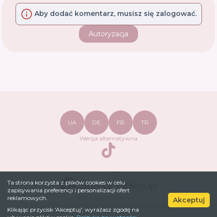
Aby dodać komentarz, musisz się zalogować.
Autoryzacja
UA
DE
FR
TR
Wersja alternatywna
TikTok
safetymakeupua@gmail.com
Ta strona korzysta z plików cookies w celu
zapisywania preferencji i personalizacji ofert
Polityka prywatności
reklamowych.
Akceptuj
© 2022-
2026
SafetyMakeup.
Analizator składu kosmetyków
.
Klikając przycisk 'Akceptuj', wyrażasz zgodę na