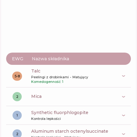
EWG
Nazwa składnika
talc
5-8
Peelingi z drobinkami
Matujący
Komedogenność: 1
mica
2
synthetic fluorphlogopite
1
Kontrola lepkości
aluminum starch octenylsuccinate
2