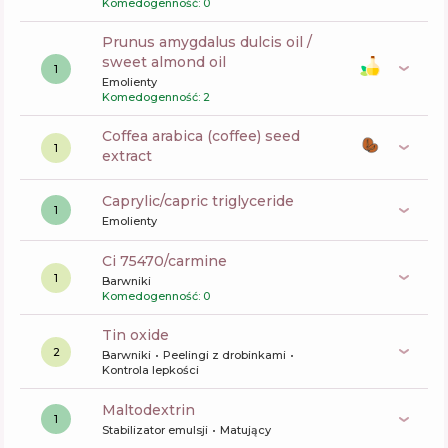
Komedogenność: 0
prunus amygdalus dulcis oil /
sweet almond oil
1
Emolienty
Komedogenność: 2
coffea arabica (coffee) seed
1
extract
caprylic/capric triglyceride
1
Emolienty
ci 75470/carmine
1
Barwniki
Komedogenność: 0
tin oxide
2
Barwniki
Peelingi z drobinkami
Kontrola lepkości
maltodextrin
1
Stabilizator emulsji
Matujący