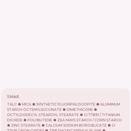
Skład:
TALC ● MICA ● SYNTHETIC FLUORPHLOGOPITE ● ALUMINUM
STARCH OCTENYLSUCCINATE ● DIMETHICONE ●
OCTYLDODECYL STEAROYL STEARATE ● CI 77891 / TITANIUM
DIOXIDE ● POLYBUTENE ● ZEA MAYS STARCH / CORN STARCH
● ZINC STEARATE ● CALCIUM SODIUM BOROSILICATE ● CI
77491 / IRON OXIDES ● TRIETHOXYCAPRYLYLSILANE ●