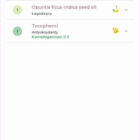
opuntia ficus-indica seed oil
1
Łagodzący
tocopherol
1
Antyoksydanty
Komedogenność: 0-3