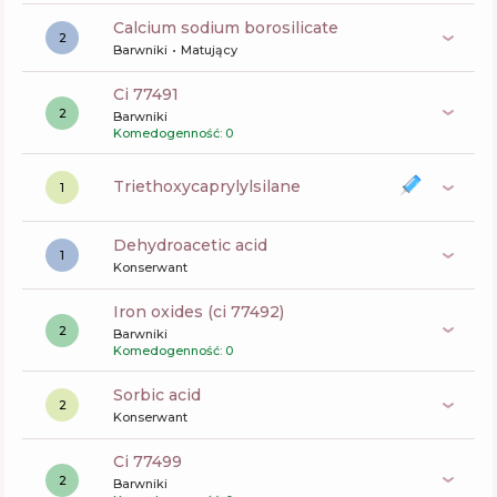
calcium sodium borosilicate
2
Barwniki
Matujący
ci 77491
2
Barwniki
Komedogenność: 0
triethoxycaprylylsilane
1
dehydroacetic acid
1
Konserwant
iron oxides (ci 77492)
2
Barwniki
Komedogenność: 0
sorbic acid
2
Konserwant
ci 77499
2
Barwniki