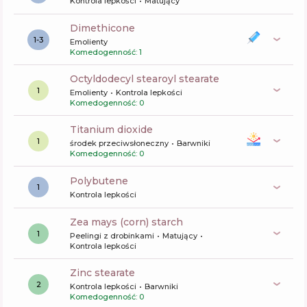
Kontrola lepkości
Matujący
dimethicone
1-3
Emolienty
Komedogenność: 1
octyldodecyl stearoyl stearate
1
Emolienty
Kontrola lepkości
Komedogenność: 0
titanium dioxide
1
środek przeciwsłoneczny
Barwniki
Komedogenność: 0
polybutene
1
Kontrola lepkości
zea mays (corn) starch
1
Peelingi z drobinkami
Matujący
Kontrola lepkości
zinc stearate
2
Kontrola lepkości
Barwniki
Komedogenność: 0