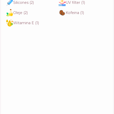
Silicones
(
2
)
UV filter
(
1
)
Oleje
(
2
)
Kofeina
(
1
)
Witamina E
(
1
)