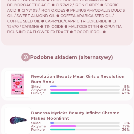
DEHYDROACETIC ACID ● CI 77492 / IRON OXIDES ● SORBIC
ACID ● CI 77499 / IRON OXIDES ● PRUNUS AMYGDALUS DULCIS
OIL / SWEET ALMOND OIL ● COFFEA ARABICA SEED OIL /
COFFEE SEED OIL ● CAPRYLIC/CAPRIC TRIGLYCERIDE ● CI
75470 / CARMINE ● TIN OXIDE ● MALTODEXTRIN ● OPUNTIA
FICUS-INDICA FLOWER EXTRACT ● TOCOPHEROL ●
Podobne składem (alternatywy)
Revolution Beauty Mean Girls x Revolution
Burn Book
Skład
9
%
Aktywne
53
%
Funkcje
42
%
Danessa Myricks Beauty Infinite Chrome
Flakes Moonlight
Skład
5
%
Aktywne
37
%
Funkcje
36
%