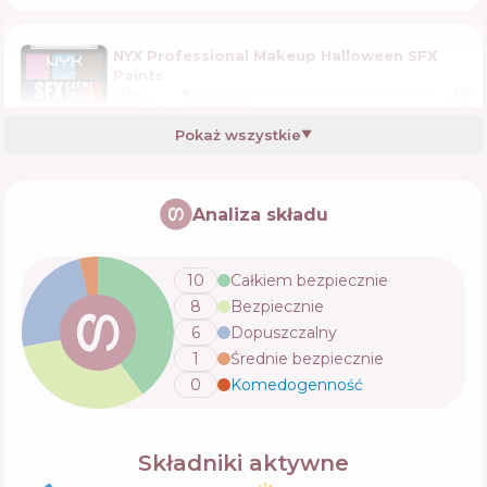
NYX Professional Makeup Halloween SFX
Paints
Skład
2
%
Aktywne
27
%
Funkcje
33
%
Pokaż wszystkie
▼
Analiza składu
10
Całkiem bezpiecznie
8
Bezpiecznie
6
Dopuszczalny
1
Średnie bezpiecznie
0
Komedogenność
💬
Składniki aktywne