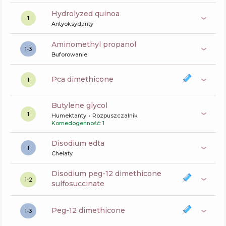
hydrolyzed quinoa
1
Antyoksydanty
aminomethyl propanol
1-3
Buforowanie
pca dimethicone
1
butylene glycol
1
Humektanty
Rozpuszczalnik
Komedogenność: 1
disodium edta
1
Chelaty
disodium peg-12 dimethicone
1-2
sulfosuccinate
peg-12 dimethicone
1-3