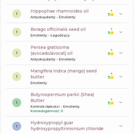
hippophae rhamnoides oil
1
Antyoksydanty
Emolienty
borago officinalis seed oil
1
Emolienty
Łagodzący
persea gratissima
(avocado/avocat) oil
1
Antyoksydanty
Emolienty
mangifera indica (mango) seed
butter
1
Emolienty
butyrospermum parkii (Shea)
Butter
1
Kontrola lepkości
Emolienty
Komedogenność: 0
hydroxypropyl guar
1
hydroxypropyltrimonium chloride