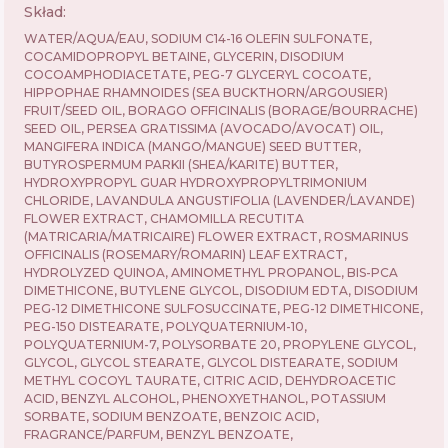
Skład:
WATER/AQUA/EAU, SODIUM C14-16 OLEFIN SULFONATE,
COCAMIDOPROPYL BETAINE, GLYCERIN, DISODIUM
COCOAMPHODIACETATE, PEG-7 GLYCERYL COCOATE,
HIPPOPHAE RHAMNOIDES (SEA BUCKTHORN/ARGOUSIER)
FRUIT/SEED OIL, BORAGO OFFICINALIS (BORAGE/BOURRACHE)
SEED OIL, PERSEA GRATISSIMA (AVOCADO/AVOCAT) OIL,
MANGIFERA INDICA (MANGO/MANGUE) SEED BUTTER,
BUTYROSPERMUM PARKII (SHEA/KARITE) BUTTER,
HYDROXYPROPYL GUAR HYDROXYPROPYLTRIMONIUM
CHLORIDE, LAVANDULA ANGUSTIFOLIA (LAVENDER/LAVANDE)
FLOWER EXTRACT, CHAMOMILLA RECUTITA
(MATRICARIA/MATRICAIRE) FLOWER EXTRACT, ROSMARINUS
OFFICINALIS (ROSEMARY/ROMARIN) LEAF EXTRACT,
HYDROLYZED QUINOA, AMINOMETHYL PROPANOL, BIS-PCA
DIMETHICONE, BUTYLENE GLYCOL, DISODIUM EDTA, DISODIUM
PEG-12 DIMETHICONE SULFOSUCCINATE, PEG-12 DIMETHICONE,
PEG-150 DISTEARATE, POLYQUATERNIUM-10,
POLYQUATERNIUM-7, POLYSORBATE 20, PROPYLENE GLYCOL,
GLYCOL, GLYCOL STEARATE, GLYCOL DISTEARATE, SODIUM
METHYL COCOYL TAURATE, CITRIC ACID, DEHYDROACETIC
ACID, BENZYL ALCOHOL, PHENOXYETHANOL, POTASSIUM
SORBATE, SODIUM BENZOATE, BENZOIC ACID,
FRAGRANCE/PARFUM, BENZYL BENZOATE,