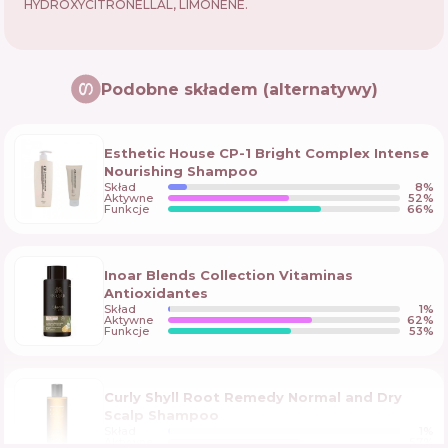
HYDROXYCITRONELLAL, LIMONENE.
Podobne składem (alternatywy)
Esthetic House CP-1 Bright Complex Intense
Nourishing Shampoo
Skład
8
%
Aktywne
52
%
Funkcje
66
%
Inoar Blends Collection Vitaminas
Antioxidantes
Skład
1
%
Aktywne
62
%
Funkcje
53
%
Curly Shyll Root Remedy Normal and Dry
Scalp Shampoo
Skład
1
%
Aktywne
57
%