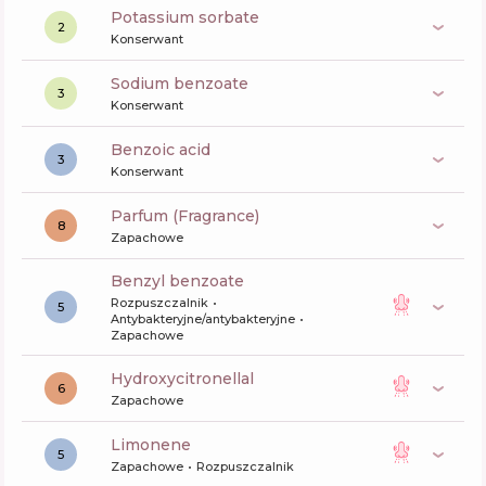
potassium sorbate
2
Konserwant
sodium benzoate
3
Konserwant
benzoic acid
3
Konserwant
Parfum (Fragrance)
8
Zapachowe
benzyl benzoate
Rozpuszczalnik
5
Antybakteryjne/antybakteryjne
Zapachowe
hydroxycitronellal
6
Zapachowe
limonene
5
Zapachowe
Rozpuszczalnik