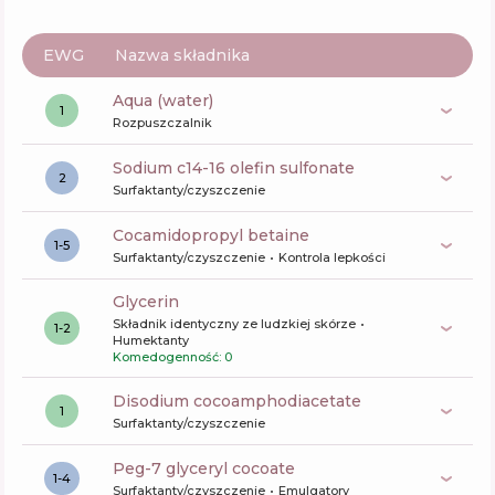
EWG
Nazwa składnika
aqua (water)
1
Rozpuszczalnik
sodium c14-16 olefin sulfonate
2
Surfaktanty/czyszczenie
cocamidopropyl betaine
1-5
Surfaktanty/czyszczenie
Kontrola lepkości
glycerin
Składnik identyczny ze ludzkiej skórze
1-2
Humektanty
Komedogenność: 0
disodium cocoamphodiacetate
1
Surfaktanty/czyszczenie
peg-7 glyceryl cocoate
1-4
Surfaktanty/czyszczenie
Emulgatory