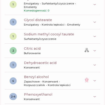
Emulgatory
Surfaktanty/czyszczenie
1
Emolienty
Komedogenność: 0
glycol distearate
1
Emulgatory
Kontrola lepkości
Emolienty
sodium methyl cocoyl taurate
1
Surfaktanty/czyszczenie
citric acid
2
Buforowanie
dehydroacetic acid
1
Konserwant
benzyl alcohol
4
Zapachowe
Konserwant
Rozpuszczalnik
Kontrola lepkości
phenoxyethanol
2-4
Konserwant