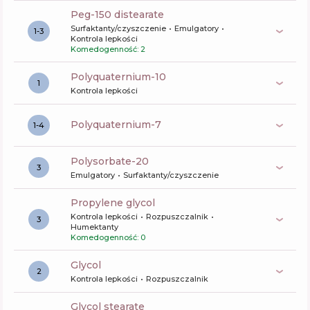
peg-150 distearate
Surfaktanty/czyszczenie
Emulgatory
1-3
Kontrola lepkości
Komedogenność: 2
polyquaternium-10
1
Kontrola lepkości
polyquaternium-7
1-4
polysorbate-20
3
Emulgatory
Surfaktanty/czyszczenie
propylene glycol
Kontrola lepkości
Rozpuszczalnik
3
Humektanty
Komedogenność: 0
glycol
2
Kontrola lepkości
Rozpuszczalnik
glycol stearate