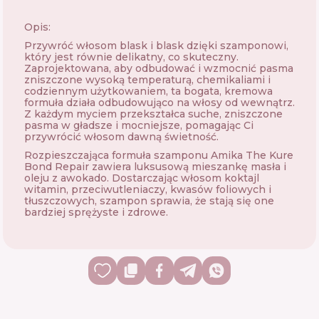
Opis:
Przywróć włosom blask i blask dzięki szamponowi,
który jest równie delikatny, co skuteczny.
Zaprojektowana, aby odbudować i wzmocnić pasma
zniszczone wysoką temperaturą, chemikaliami i
codziennym użytkowaniem, ta bogata, kremowa
formuła działa odbudowująco na włosy od wewnątrz.
Z każdym myciem przekształca suche, zniszczone
pasma w gładsze i mocniejsze, pomagając Ci
przywrócić włosom dawną świetność.
Rozpieszczająca formuła szamponu Amika The Kure
Bond Repair zawiera luksusową mieszankę masła i
oleju z awokado. Dostarczając włosom koktajl
witamin, przeciwutleniaczy, kwasów foliowych i
tłuszczowych, szampon sprawia, że ​​stają się one
bardziej sprężyste i zdrowe.