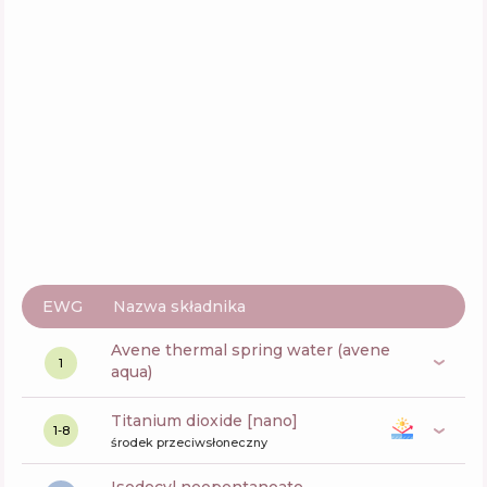
Sol de Janeiro Rio Radiance Body Lotion SPF
50
Skład
1
%
Aktywne
62
%
Funkcje
58
%
TIZO Ultra Zinc Non-Tinted SPF 40
Skład
15
%
Aktywne
52
%
Funkcje
52
%
EWG
Nazwa składnika
avene thermal spring water (avene
1
aqua)
titanium dioxide [nano]
1-8
środek przeciwsłoneczny