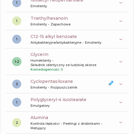
isodecyl neopentanoate
1
Emolienty
triethylhexanoin
1
Emolienty
Zapachowe
c12-15 alkyl benzoate
1
Antybakteryjne/antybakteryjne
Emolienty
glycerin
Humektanty
1-2
Składnik identyczny ze ludzkiej skórze
Komedogenność: 0
cyclopentasiloxane
3
Emolienty
Rozpuszczalnik
polyglyceryl-4 isostearate
1
Emulgatory
alumina
2
Kontrola lepkości
Peelingi z drobinkami
Matujący