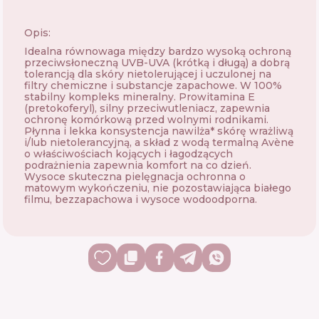
Opis:
Idealna równowaga między bardzo wysoką ochroną
przeciwsłoneczną UVB-UVA (krótką i długą) a dobrą
tolerancją dla skóry nietolerującej i uczulonej na
filtry chemiczne i substancje zapachowe. W 100%
stabilny kompleks mineralny. Prowitamina E
(pretokoferyl), silny przeciwutleniacz, zapewnia
ochronę komórkową przed wolnymi rodnikami.
Płynna i lekka konsystencja nawilża* skórę wrażliwą
i/lub nietolerancyjną, a skład z wodą termalną Avène
o właściwościach kojących i łagodzących
podrażnienia zapewnia komfort na co dzień.
Wysoce skuteczna pielęgnacja ochronna o
matowym wykończeniu, nie pozostawiająca białego
filmu, bezzapachowa i wysoce wodoodporna.