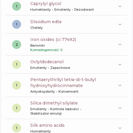
caprylyl glycol
1
Humektanty
Emolienty
Dezodorant
disodium edta
1
Chelaty
iron oxides (ci 77492)
2
Barwniki
Komedogenność: 0
octyldodecanol
1
Emolienty
Zapachowe
pentaerythrityl tetra-di-t-butyl
hydroxyhydrocinnamate
1
Antyoksydanty
Konserwant
silica dimethyl silylate
1
Emolienty
Kontrola lepkości
Stabilizator emulsji
silk amino acids
1
Humektanty