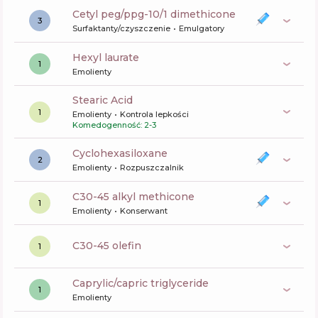
cetyl peg/ppg-10/1 dimethicone
3
Surfaktanty/czyszczenie
Emulgatory
hexyl laurate
1
Emolienty
Stearic Acid
1
Emolienty
Kontrola lepkości
Komedogenność: 2-3
cyclohexasiloxane
2
Emolienty
Rozpuszczalnik
c30-45 alkyl methicone
1
Emolienty
Konserwant
c30-45 olefin
1
caprylic/capric triglyceride
1
Emolienty