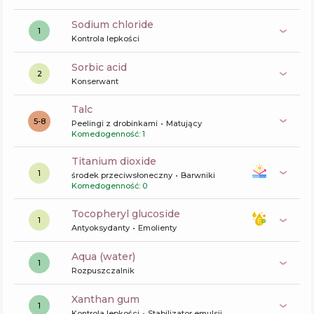
sodium chloride
1
Kontrola lepkości
sorbic acid
2
Konserwant
talc
5-8
Peelingi z drobinkami
Matujący
Komedogenność: 1
titanium dioxide
1
środek przeciwsłoneczny
Barwniki
Komedogenność: 0
tocopheryl glucoside
1
Antyoksydanty
Emolienty
aqua (water)
1
Rozpuszczalnik
xanthan gum
1
Kontrola lepkości
Stabilizator emulsji