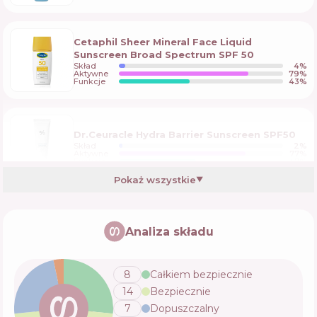
Cetaphil Sheer Mineral Face Liquid
Sunscreen Broad Spectrum SPF 50
Skład
4
%
Aktywne
79
%
Funkcje
43
%
Dr.Ceuracle Hydra Barrier Sunscreen SPF50
Skład
2
%
Aktywne
77
%
Funkcje
47
%
Pokaż wszystkie
▼
Clarins Mineral Sun Care Compact
Analiza składu
Skład
11
%
Aktywne
68
%
Funkcje
45
%
8
Całkiem bezpiecznie
14
Bezpiecznie
TIZO Ultra Zinc Tinted SPF 40
7
Dopuszczalny