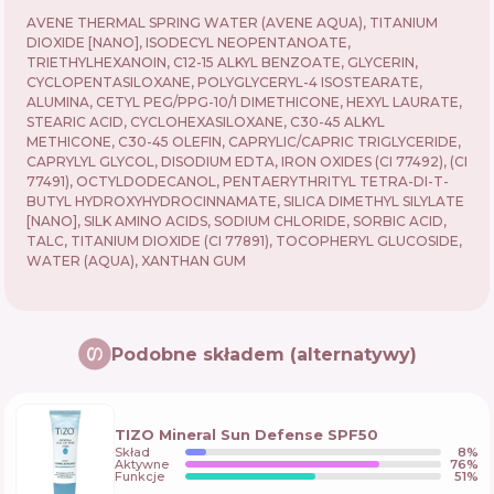
AVENE THERMAL SPRING WATER (AVENE AQUA), TITANIUM
DIOXIDE [NANO], ISODECYL NEOPENTANOATE,
TRIETHYLHEXANOIN, C12-15 ALKYL BENZOATE, GLYCERIN,
CYCLOPENTASILOXANE, POLYGLYCERYL-4 ISOSTEARATE,
ALUMINA, CETYL PEG/PPG-10/1 DIMETHICONE, HEXYL LAURATE,
STEARIC ACID, CYCLOHEXASILOXANE, C30-45 ALKYL
METHICONE, C30-45 OLEFIN, CAPRYLIC/CAPRIC TRIGLYCERIDE,
CAPRYLYL GLYCOL, DISODIUM EDTA, IRON OXIDES (CI 77492), (CI
77491), OCTYLDODECANOL, PENTAERYTHRITYL TETRA-DI-T-
BUTYL HYDROXYHYDROCINNAMATE, SILICA DIMETHYL SILYLATE
[NANO], SILK AMINO ACIDS, SODIUM CHLORIDE, SORBIC ACID,
TALC, TITANIUM DIOXIDE (CI 77891), TOCOPHERYL GLUCOSIDE,
WATER (AQUA), XANTHAN GUM
Podobne składem (alternatywy)
TIZO Mineral Sun Defense SPF50
Skład
8
%
Aktywne
76
%
Funkcje
51
%