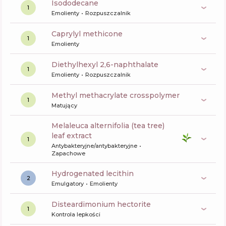
isododecane
1
Emolienty
Rozpuszczalnik
caprylyl methicone
1
Emolienty
diethylhexyl 2,6-naphthalate
1
Emolienty
Rozpuszczalnik
methyl methacrylate crosspolymer
1
Matujący
melaleuca alternifolia (tea tree)
leaf extract
1
Antybakteryjne/antybakteryjne
Zapachowe
hydrogenated lecithin
2
Emulgatory
Emolienty
disteardimonium hectorite
1
Kontrola lepkości