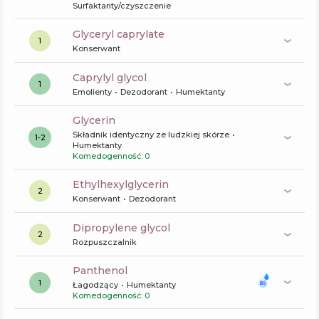
Surfaktanty/czyszczenie
glyceryl caprylate
1
Konserwant
caprylyl glycol
1
Emolienty
Dezodorant
Humektanty
glycerin
Składnik identyczny ze ludzkiej skórze
1-2
Humektanty
Komedogenność: 0
ethylhexylglycerin
2
Konserwant
Dezodorant
dipropylene glycol
2
Rozpuszczalnik
panthenol
1
Łagodzący
Humektanty
Komedogenność: 0