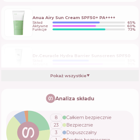
Anua Airy Sun Cream SPF50+ PA++++
Skład
65
%
Aktywne
60
%
Funkcje
73
%
Dr.Ceuracle Hydra Barrier Sunscreen SPF50
Skład
50
%
Aktywne
70
%
Funkcje
68
%
Pokaż wszystkie
▼
Cos De BAHA MS Mineral Sunscreen SPF50+
Analiza składu
Skład
56
%
Aktywne
54
%
Funkcje
77
%
8
Całkiem bezpiecznie
23
Bezpiecznie
Benton Skin Fit Mineral Sun Cream
3
Dopuszczalny
SPF50+/PA++++
Skład
62
%