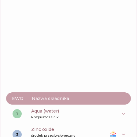
IsNtree Yam Root Milk Tone Up Sun Cream
SPF 50+ PA++++
Skład
38
%
Aktywne
63
%
Funkcje
63
%
AXIS-Y Complete No-Stress Physical
Sunscreen V. 3 SPF50+ PA++++
Skład
44
%
Aktywne
60
%
Funkcje
59
%
EWG
Nazwa składnika
aqua (water)
1
Rozpuszczalnik
zinc oxide
3
środek przeciwsłoneczny