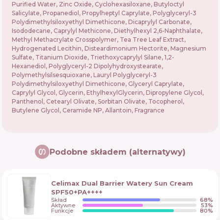
Purified Water, Zinc Oxide, Cyclohexasiloxane, Butyloctyl
Salicylate, Propanediol, Propylheptyl Caprylate, Polyglyceryl-3
Polydimethylsiloxyethyl Dimethicone, Dicaprylyl Carbonate,
Isododecane, Caprylyl Methicone, Diethylhexyl 2,6-Naphthalate,
Methyl Methacrylate Crosspolymer, Tea Tree Leaf Extract,
Hydrogenated Lecithin, Disteardimonium Hectorite, Magnesium
Sulfate, Titanium Dioxide, Triethoxycaprylyl Silane, 1,2-
Hexanediol, Polyglyceryl-2 Dipolyhydroxystearate,
Polymethylsilsesquioxane, Lauryl Polyglyceryl-3
Polydimethylsiloxyethyl Dimethicone, Glyceryl Caprylate,
Caprylyl Glycol, Glycerin, EthylhexylGlycerin, Dipropylene Glycol,
Panthenol, Cetearyl Olivate, Sorbitan Olivate, Tocopherol,
Butylene Glycol, Ceramide NP, Allantoin, Fragrance
Podobne składem (alternatywy)
Celimax Dual Barrier Watery Sun Cream
SPF50+PA++++
Skład
68
%
Aktywne
53
%
Funkcje
80
%