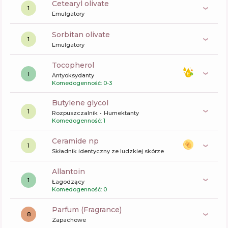
cetearyl olivate
1
Emulgatory
sorbitan olivate
1
Emulgatory
tocopherol
1
Antyoksydanty
Komedogenność: 0-3
butylene glycol
1
Rozpuszczalnik
Humektanty
Komedogenność: 1
ceramide np
1
Składnik identyczny ze ludzkiej skórze
allantoin
1
Łagodzący
Komedogenność: 0
Parfum (Fragrance)
8
Zapachowe