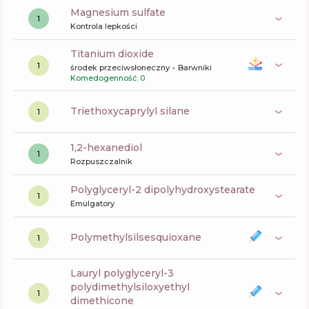
magnesium sulfate
1
Kontrola lepkości
titanium dioxide
1
środek przeciwsłoneczny
Barwniki
Komedogenność: 0
triethoxycaprylyl silane
1
1,2-hexanediol
1
Rozpuszczalnik
polyglyceryl-2 dipolyhydroxystearate
1
Emulgatory
polymethylsilsesquioxane
1
lauryl polyglyceryl-3
polydimethylsiloxyethyl
1
dimethicone