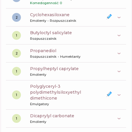
Komedogenność: 0
cyclohexasiloxane
2
Emolienty
Rozpuszczalnik
butyloctyl salicylate
1
Rozpuszczalnik
propanediol
2
Rozpuszczalnik
Humektanty
propylheptyl caprylate
1
Emolienty
polyglyceryl-3
polydimethylsiloxyethyl
1
dimethicone
Emulgatory
dicaprylyl carbonate
1
Emolienty