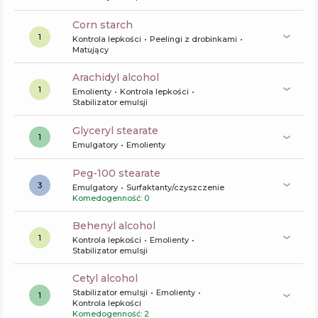
corn starch
1
Kontrola lepkości
Peelingi z drobinkami
Matujący
arachidyl alcohol
1
Emolienty
Kontrola lepkości
Stabilizator emulsji
glyceryl stearate
1
Emulgatory
Emolienty
peg-100 stearate
3
Emulgatory
Surfaktanty/czyszczenie
Komedogenność: 0
behenyl alcohol
1
Kontrola lepkości
Emolienty
Stabilizator emulsji
cetyl alcohol
Stabilizator emulsji
Emolienty
1
Kontrola lepkości
Komedogenność: 2