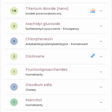
titanium dioxide [nano]
1-8
środek przeciwsłoneczny
arachidyl glucoside
2
Surfaktanty/czyszczenie
Emulgatory
chlorphenesin
3
Antybakteryjne/antybakteryjne
Konserwant
disiloxane
2
fructooligosaccharides
1
Humektanty
disodium edta
1
Chelaty
mannitol
1
Humektanty