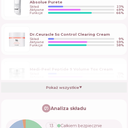
Absolue Purete
Skład
23
%
Aktywne
49
%
Funkcje
66
%
Dr.Ceuracle 5α Control Clearing Cream
Skład
9
%
Aktywne
59
%
Funkcje
58
%
Medi-Peel Peptide 9 Volume Tox Cream
Skład
13
%
Aktywne
52
%
Funkcje
59
%
Pokaż wszystkie
▼
Cell Fusion Glass Skin Tone Up Cream
Analiza składu
Skład
6
%
Aktywne
60
%
Funkcje
56
%
13
Całkiem bezpiecznie