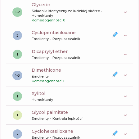
glycerin
Składnik identyczny ze ludzkiej skórze
1-2
Humektanty
Komedogenność: 0
I'm From Mugwort Cream
Skład
15
%
cyclopentasiloxane
Aktywne
35
%
3
Funkcje
68
%
Emolienty
Rozpuszczalnik
dicaprylyl ether
1
Emolienty
Rozpuszczalnik
Medicube Zero Pore Light Pore Minimizing
Cream 2.0
dimethicone
Skład
16
%
Aktywne
39
%
1-3
Emolienty
Funkcje
58
%
Komedogenność: 1
xylitol
1
Humektanty
glycol palmitate
1
Emolienty
Kontrola lepkości
cyclohexasiloxane
2
Emolienty
Rozpuszczalnik