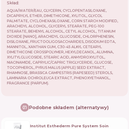
Skład:
AQUA/WATER/EAU, GLYCERIN, CYCLOPENTASILOXANE,
DICAPRYLYL ETHER, DIMETHICONE, XYLITOL, GLYCOL
PALMITATE, CYCLOHEXASILOXANE, CORN STARCH MODIFIED,
ARACHIDYL ALCOHOL, GLYCERYL STEARATE, PEG-100
STEARATE, BEHENYL ALCOHOL, CETYL ALCOHOL, TITANIUM
DIOXIDE [NANO], ARACHIDYL GLUCOSIDE, CHLORPHENESIN,
DISILOXANE, FRUCTOOLIGOSACCHARIDES, DISODIUM EDTA,
MANNITOL, XANTHAN GUM, C30-45 ALKYL CETEARYL
DIMETHICONE CROSSPOLYMER, HEXYLDECANOL, ALUMINA,
XYLITYLGLUCOSIDE, STEARIC ACID, ANHYDROXYLITOL,
NIACINAMIDE, CAPRYLIC/CAPRIC TRIGLYCERIDE, GLUCOSE,
TOCOPHEROL, PYRUS MALUS (APPLE) SEED EXTRACT,
RHAMNOSE, BRASSICA CAMPESTRIS (RAPESEED) STEROLS,
LAMINARIA OCHROLEUCA EXTRACT, PHENOXYETHANOL,
FRAGRANCE (PARFUM).
Podobne składem (alternatywy)
Institut Esthederm Pure System Soin