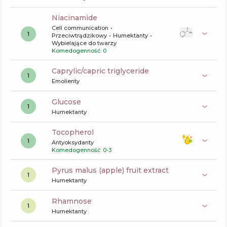
niacinamide
Cell communication
1
Przeciwtrądzikowy
Humektanty
Wybielające do twarzy
Komedogenność: 0
caprylic/capric triglyceride
1
Emolienty
glucose
1
Humektanty
tocopherol
1
Antyoksydanty
Komedogenność: 0-3
pyrus malus (apple) fruit extract
1
Humektanty
rhamnose
1
Humektanty