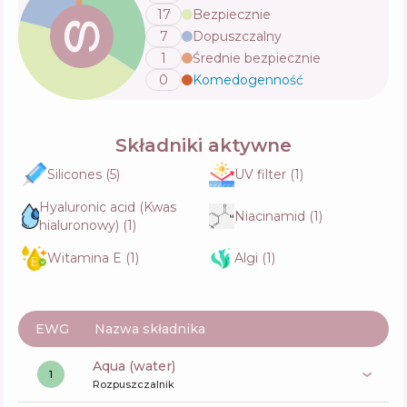
17
Bezpiecznie
La Roche-Posay Effaclar MAT
7
Dopuszczalny
Skład
10
%
1
Średnie bezpiecznie
Aktywne
67
%
Funkcje
63
%
0
Komedogenność
💬
Składniki aktywne
Skin&Lab Barrierderm Intensive Cream
Skład
13
%
Aktywne
41
%
Silicones
(
5
)
UV filter
(
1
)
Funkcje
68
%
Hyaluronic acid (Kwas
Niacinamid
(
1
)
hialuronowy)
(
1
)
Institut Esthederm Cellular Water Melting
Witamina E
(
1
)
Algi
(
1
)
Moisturizing Cream
Skład
9
%
Aktywne
46
%
Funkcje
62
%
EWG
Nazwa składnika
aqua (water)
Medi-Peel Peptide 9 Volume Tox Cream PRO
1
Skład
12
%
Rozpuszczalnik
Aktywne
40
%
Funkcje
63
%