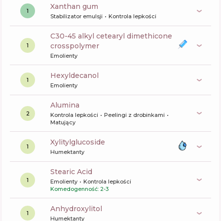
xanthan gum
1
Stabilizator emulsji
Kontrola lepkości
c30-45 alkyl cetearyl dimethicone
crosspolymer
1
Emolienty
hexyldecanol
1
Emolienty
alumina
2
Kontrola lepkości
Peelingi z drobinkami
Matujący
xylitylglucoside
1
Humektanty
Stearic Acid
1
Emolienty
Kontrola lepkości
Komedogenność: 2-3
anhydroxylitol
1
Humektanty