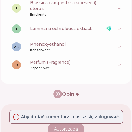
brassica campestris (rapeseed)
sterols
1
Emolienty
laminaria ochroleuca extract
1
phenoxyethanol
2-4
Konserwant
Parfum (Fragrance)
8
Zapachowe
Opinie
Aby dodać komentarz, musisz się zalogować.
Autoryzacja