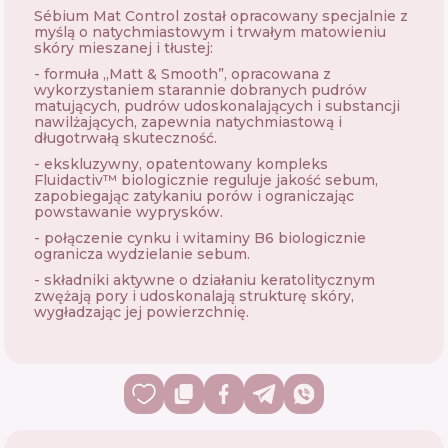
Sébium Mat Control został opracowany specjalnie z
myślą o natychmiastowym i trwałym matowieniu
skóry mieszanej i tłustej:
- formuła „Matt & Smooth”, opracowana z
wykorzystaniem starannie dobranych pudrów
matujących, pudrów udoskonalających i substancji
nawilżających, zapewnia natychmiastową i
długotrwałą skuteczność.
- ekskluzywny, opatentowany kompleks
Fluidactiv™ biologicznie reguluje jakość sebum,
zapobiegając zatykaniu porów i ograniczając
powstawanie wyprysków.
- połączenie cynku i witaminy B6 biologicznie
ogranicza wydzielanie sebum.
- składniki aktywne o działaniu keratolitycznym
zwężają pory i udoskonalają strukturę skóry,
wygładzając jej powierzchnię.