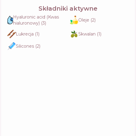
Składniki aktywne
Hyaluronic acid (Kwas
Oleje
(
2
)
hialuronowy)
(
3
)
Lukrecja
(
1
)
Skwalan
(
1
)
Silicones
(
2
)