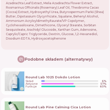
Azadirachta Leaf Extract, Melia Azadirachta Flower Extract,
Rosmarinus Officinalis (Rosemary) Leaf Oil, Theobroma Cacao
(Cocoa) Extract, Hydroxyethyl Urea, Butyrospermum Parkii (Shea)
Butter, Dipotassium Glycyrrhizate, Squalane, Behenyl Alcohol,
Ammonium Acryloyldimethyltaurate/VP Copolymer,
Cyclohexasiloxane, Dimethicone, Glyceryl Stearate, Sorbitan
Sesquioleate, Arachidyl Glucoside, Xanthan Gum, Adenosine,
Caprylic/Capric Triglyceride, Dextrin, Glucose, 1,2-Hexanediol,
Disodium EDTA, Hydroxyacetophenone
Podobne składem (alternatywy)
Round Lab 1025 Dokdo Lotion
Skład
6
%
Aktywne
57
%
Funkcje
60
%
Round Lab Pine Calming Cica Lotion