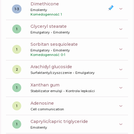
dimethicone
1-3
Emolienty
Komedogenność: 1
glyceryl stearate
1
Emulgatory
Emolienty
sorbitan sesquioleate
1
Emulgatory
Emolienty
Komedogenność: 0-1
arachidyl glucoside
2
Surfaktanty/czyszczenie
Emulgatory
xanthan gum
1
Stabilizator emulsji
Kontrola lepkości
Adenosine
1
Cell communication
caprylic/capric triglyceride
1
Emolienty