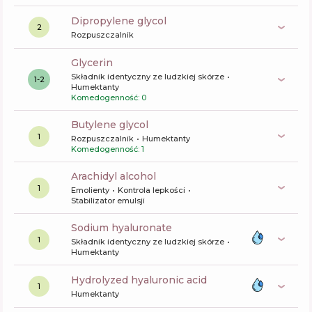
dipropylene glycol
2
Rozpuszczalnik
glycerin
Składnik identyczny ze ludzkiej skórze
1-2
Humektanty
Komedogenność: 0
butylene glycol
1
Rozpuszczalnik
Humektanty
Komedogenność: 1
arachidyl alcohol
1
Emolienty
Kontrola lepkości
Stabilizator emulsji
sodium hyaluronate
1
Składnik identyczny ze ludzkiej skórze
Humektanty
hydrolyzed hyaluronic acid
1
Humektanty