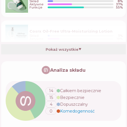
Skład
8
%
Aktywne
37
%
Funkcje
55
%
Cosrx Oil-Free Ultra-Moisturizing Lotion
Skład
3
%
Aktywne
18
%
Funkcje
55
%
Pokaż wszystkie
▼
Hada Labo Rohto Hada Labo Gokujyun
Premium Lotion
Analiza składu
Skład
7
%
Aktywne
17
%
Funkcje
46
%
14
Całkiem bezpiecznie
15
Bezpiecznie
Sensai Cellular Performance Lotion II
4
Dopuszczalny
Skład
6
%
Aktywne
28
%
0
Komedogenność
💬
Funkcje
43
%