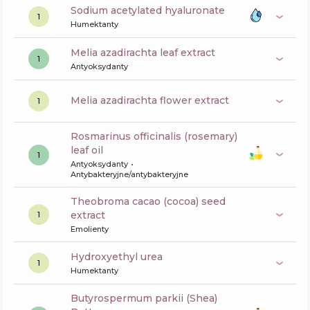
sodium acetylated hyaluronate
1
Humektanty
melia azadirachta leaf extract
1
Antyoksydanty
melia azadirachta flower extract
1
rosmarinus officinalis (rosemary)
leaf oil
1
Antyoksydanty
Antybakteryjne/antybakteryjne
theobroma cacao (cocoa) seed
extract
1
Emolienty
hydroxyethyl urea
1
Humektanty
butyrospermum parkii (Shea)