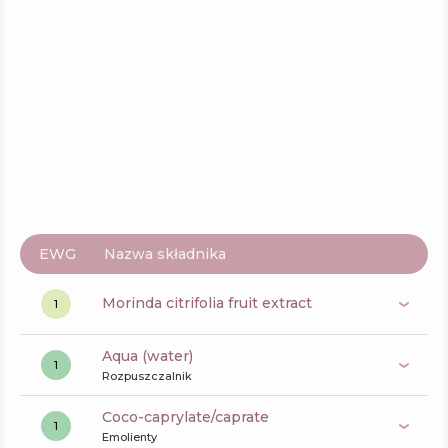
EWG
Nazwa składnika
morinda citrifolia fruit extract
1
aqua (water)
1
Rozpuszczalnik
coco-caprylate/caprate
1
Emolienty