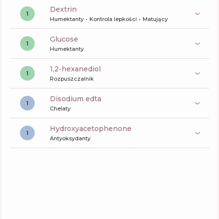
dextrin
1
Humektanty
Kontrola lepkości
Matujący
glucose
1
Humektanty
1,2-hexanediol
1
Rozpuszczalnik
disodium edta
1
Chelaty
Hydroxyacetophenone
1
Antyoksydanty