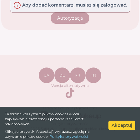
Aby dodać komentarz, musisz się zalogować.
Autoryzacja
UA
DE
FR
TR
Wersja alternatywna
TikTok
safetymakeupua@gmail.com
Ta strona korzysta z plików cookies w celu
zapisywania preferencji i personalizacji ofert
Polityka prywatności
reklamowych.
Akceptuj
© 2022-
2026
SafetyMakeup.
Analizator składu kosmetyków
.
Klikając przycisk 'Akceptuj', wyrażasz zgodę na
używanie plików cookie.
Polityka prywatności