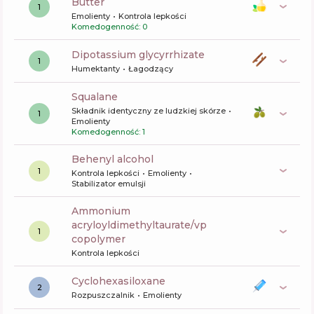
Butter
1
Emolienty
Kontrola lepkości
Komedogenność: 0
dipotassium glycyrrhizate
1
Humektanty
Łagodzący
squalane
Składnik identyczny ze ludzkiej skórze
1
Emolienty
Komedogenność: 1
behenyl alcohol
1
Kontrola lepkości
Emolienty
Stabilizator emulsji
ammonium
acryloyldimethyltaurate/vp
1
copolymer
Kontrola lepkości
cyclohexasiloxane
2
Rozpuszczalnik
Emolienty