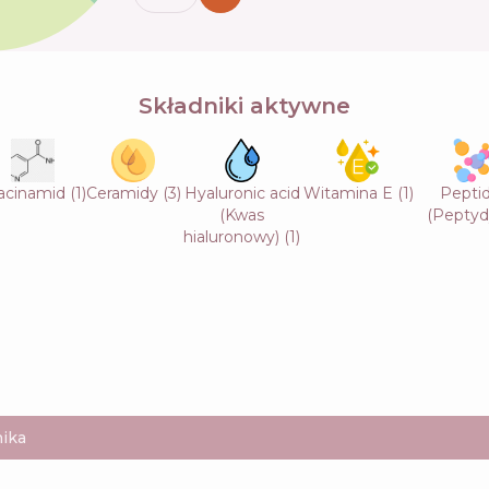
Składniki aktywne
acinamid
(
1
)
Ceramidy
(
3
)
Hyaluronic acid
Witamina E
(
1
)
Pepti
(Kwas
(Peptyd
hialuronowy)
(
1
)
ika