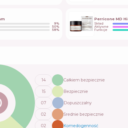
eam
Perricone MD Hi
9
%
Skład
50
%
Aktywne
58
%
Funkcje
14
Całkiem bezpiecznie
15
Bezpiecznie
0
7
Dopuszczalny
0
2
Średnie bezpiecznie
0
2
Komedogenność
💬