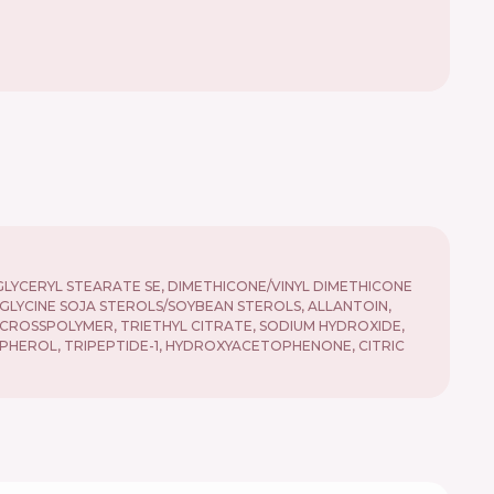
GLYCERYL STEARATE SE, DIMETHICONE/VINYL DIMETHICONE
LYCINE SOJA STEROLS/SOYBEAN STEROLS, ALLANTOIN,
CROSSPOLYMER, TRIETHYL CITRATE, SODIUM HYDROXIDE,
PHEROL, TRIPEPTIDE-1, HYDROXYACETOPHENONE, CITRIC