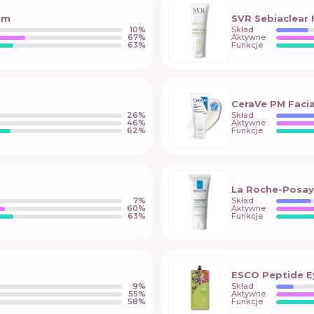
am
SVR Sebiaclear 
10
%
Skład
67
%
Aktywne
63
%
Funkcje
CeraVe PM Facia
26
%
Skład
46
%
Aktywne
62
%
Funkcje
La Roche-Posay 
7
%
Skład
60
%
Aktywne
63
%
Funkcje
ESCO Peptide E
9
%
Skład
55
%
Aktywne
58
%
Funkcje