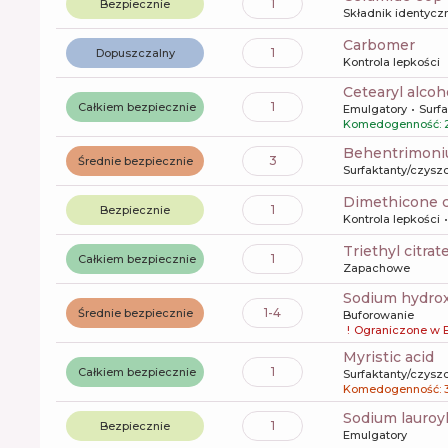
1
Bezpiecznie
Składnik identyczn
carbomer
1
Dopuszczalny
Kontrola lepkości
cetearyl alcoh
1
Całkiem bezpiecznie
Emulgatory
Surf
Komedogenność: 
behentrimon
3
Średnie bezpiecznie
Surfaktanty/czysz
dimethicone 
1
Bezpiecznie
Kontrola lepkości
triethyl citrat
1
Całkiem bezpiecznie
Zapachowe
sodium hydro
1-4
Średnie bezpiecznie
Buforowanie
!
Ograniczone w 
myristic acid
1
Całkiem bezpiecznie
Surfaktanty/czysz
Komedogenność: 
sodium lauroyl
1
Bezpiecznie
Emulgatory