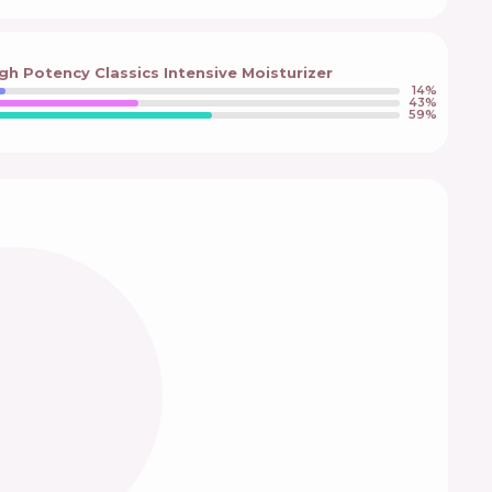
gh Potency Classics Intensive Moisturizer
14
%
43
%
59
%