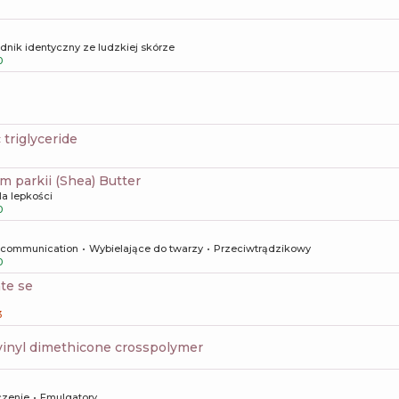
dnik identyczny ze ludzkiej skórze
0
c triglyceride
m parkii (Shea) Butter
la lepkości
0
l communication
Wybielające do twarzy
Przeciwtrądzikowy
0
ate se
3
vinyl dimethicone crosspolymer
czenie
Emulgatory