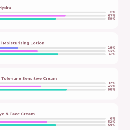
Hydra
11
%
67
%
59
%
l Moisturising Lotion
28
%
44
%
61
%
Toleriane Sensitive Cream
12
%
47
%
68
%
ye & Face Cream
6
%
52
%
59
%