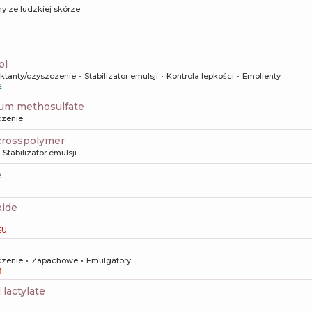
y ze ludzkiej skórze
ol
aktanty/czyszczenie
Stabilizator emulsji
Kontrola lepkości
Emolienty
2
ium methosulfate
czenie
crosspolymer
Stabilizator emulsji
e
xide
EU
czenie
Zapachowe
Emulgatory
3
 lactylate