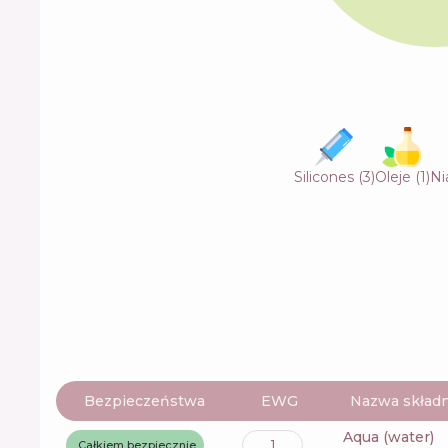
Silicones
(
3
)
Oleje
(
1
)
Ni
Bezpieczeństwa
EWG
Nazwa składn
aqua (water)
1
Całkiem bezpiecznie