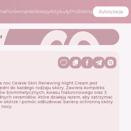
na
Porównanie
Sklepy
Artykuły
Problemy
Autoryzacja
M
 noc CeraVe Skin Renewing Night Cream jest
dni do każdego rodzaju skóry. Zawiera kompleks
ów biomimetycznych, kwasu hialuronowego oraz 3
nych ceramidów, które działają razem, aby zatrzymać
w skórze i pomóc odbudować barierę ochronną skóry
 nocy.