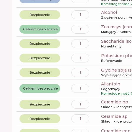
Komedogenność: 
alcohol
1
Bezpiecznie
Zwężenie pory
A
zea mays (cor
1
Całkiem bezpiecznie
Matujący
Kontrol
saccharide is
1
Bezpiecznie
Humektanty
potassium p
1
Bezpiecznie
Buforowanie
glycine soja 
1
Bezpiecznie
Wybielające do tw
allantoin
1
Całkiem bezpiecznie
Łagodzący
Komedogenność: 
ceramide np
1
Bezpiecznie
Składnik identyczn
ceramide ap
1
Bezpiecznie
Składnik identyczn
ceramide eop