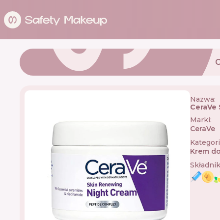
Nazwa:
CeraVe 
Marki
:
CeraVe

Kategor
Krem do
Składni