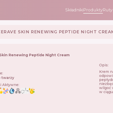
Składniki
Produkty
Ruty
CERAVE SKIN RENEWING PEPTIDE NIGHT CREA
Skin Renewing Peptide Night Cream
Opis:
🇸
Krem na
ie
:
odpowie
 twarzy
peptyd
niezbęd
ki Aktywne
:
wilgoć 
w ciągu