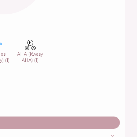
des
AHA (Kwasy
y)
(
1
)
AHA)
(
1
)