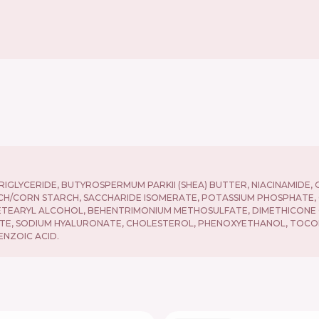
RIGLYCERIDE, BUTYROSPERMUM PARKII (SHEA) BUTTER, NIACINAMIDE, 
H/CORN STARCH, SACCHARIDE ISOMERATE, POTASSIUM PHOSPHATE, G
CETEARYL ALCOHOL, BEHENTRIMONIUM METHOSULFATE, DIMETHICONE 
RATE, SODIUM HYALURONATE, CHOLESTEROL, PHENOXYETHANOL, TOCO
ENZOIC ACID.