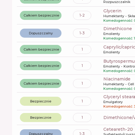
Rozpuszczalnik
glycerin
1-2
Całkiem bezpiecznie
Humektanty
Skła
Komedogenność: 
dimethicone
1-3
Dopuszczalny
Emolienty
Komedogenność: 1
caprylic/capri
1
Całkiem bezpiecznie
Emolienty
butyrospermu
1
Całkiem bezpiecznie
Emolienty
Kontro
Komedogenność: 
niacinamide
1
Całkiem bezpiecznie
Humektanty
Cel
Komedogenność: 
glyceryl stear
1
Bezpiecznie
Emulgatory
Komedogenność: 
dimethicone/
1
Bezpiecznie
ceteareth-20
1-3
Dopuszczalny
Surfaktanty/czysz