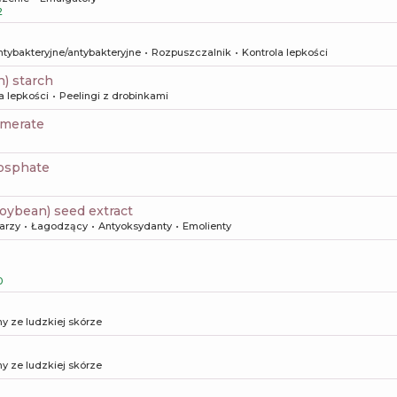
2
ntybakteryjne/antybakteryjne
Rozpuszczalnik
Kontrola lepkości
n) starch
a lepkości
Peelingi z drobinkami
omerate
hosphate
(soybean) seed extract
arzy
Łagodzący
Antyoksydanty
Emolienty
0
y ze ludzkiej skórze
y ze ludzkiej skórze