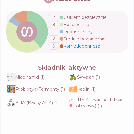
7
Całkiem bezpiecznie
8
Bezpiecznie
1
Dopuszczalny
2
Średnie bezpiecznie
0
Komedogenność
💬
Składniki aktywne
Niacinamid
(
1
)
Skwalan
(
1
)
Probiotyki/Fermenty
(
1
)
Kaolin
(
1
)
BHA Salicylic acid (Kwas
AHA (Kwasy AHA)
(
1
)
salicylowy)
(
1
)