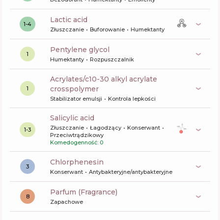
lactic acid
1-4
Złuszczanie
Buforowanie
Humektanty
pentylene glycol
1
Humektanty
Rozpuszczalnik
acrylates/c10-30 alkyl acrylate
crosspolymer
1
Stabilizator emulsji
Kontrola lepkości
salicylic acid
Złuszczanie
Łagodzący
Konserwant
1-3
Przeciwtrądzikowy
Komedogenność: 0
chlorphenesin
3
Konserwant
Antybakteryjne/antybakteryjne
Parfum (Fragrance)
8
Zapachowe