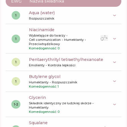
EWG
Nazwa składnika
aqua (water)
1
Rozpuszczalnik
niacinamide
Wybielające do twarzy
1
Cell communication
Humektanty
Przeciwtrądzikowy
Komedogenność: 0
pentaerythrityl tetraethylhexanoate
1
Emolienty
Kontrola lepkości
butylene glycol
1
Humektanty
Rozpuszczalnik
Komedogenność: 1
glycerin
Składnik identyczny ze ludzkiej skórze
1-2
Humektanty
Komedogenność: 0
squalane