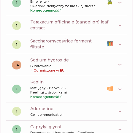
Emolienty
1
Składnik identyczny ze ludzkiej skórze
Komedogenność: 1
taraxacum officinale (dandelion) leaf
1
extract
saccharomyces/rice ferment
1
filtrate
sodium hydroxide
1-4
Buforowanie
!
Ograniczone w EU
kaolin
Matujący
Barwniki
1
Peelingi z drobinkami
Komedogenność: 0
Adenosine
1
Cell communication
caprylyl glycol
1
Dezodorant
Humektanty
Emolienty