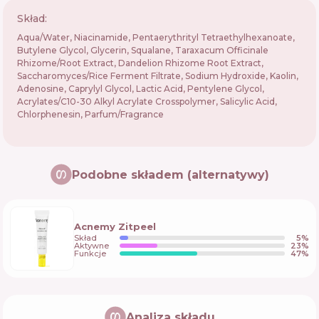
Skład:
Aqua/​Water, Niacinamide, Pentaerythrityl Tetraethylhexanoate,
Butylene Glycol, Glycerin, Squalane, Taraxacum Officinale
Rhizome/​Root Extract, Dandelion Rhizome Root Extract,
Saccharomyces/​Rice Ferment Filtrate, Sodium Hydroxide, Kaolin,
Adenosine, Caprylyl Glycol, Lactic Acid, Pentylene Glycol,
Acrylates/​C10-30 Alkyl Acrylate Crosspolymer, Salicylic Acid,
Chlorphenesin, Parfum/​Fragrance
Podobne składem (alternatywy)
Acnemy Zitpeel
Skład
5
%
Aktywne
23
%
Funkcje
47
%
Analiza składu