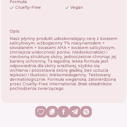
Formuła
:
Cruelty-Free
Vegan
Opis:
Nasz płynny produkt udoskonalający cerę z kwasem
salicylowym, wzbogacony 7% niacynamidem +
skwalanem + kwasami AHA + kwasem salicylowym,
zmniejsza widoczność porów, niedoskonałości i
nierówną strukturę skóry, jednocześnie chroniąc jej
barierę ochronną. Ta łagodna, lekka formuła jest
odpowiednia dla skóry wrażliwej, szybko się
wchłania i pozostawia skórę gładką, bez uczucia
lepkości i tłustości. Niekomedogenny. Testowany
dermatologicznie. Formuła wegańska, zatwierdzona
przez Cruelty-Free International. Brak składników
pochodzenia zwierzęcego.