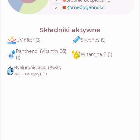
7
Średnie bezpiecznie
Aktywne
46
%
Funkcje
50
%
2
Komedogenność
💬
Składniki aktywne
Patricia Ledo Trend Silky Cream
Skład
7
%
Aktywne
24
%
UV filter
(
2
)
Silicones
(
5
)
Funkcje
51
%
Panthenol (Vitamin B5)
Witamina E
(
1
)
(
1
)
Hyaluronic acid (Kwas
hialuronowy)
(
1
)