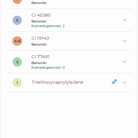
Barwniki
ci 45380
5
Barwniki
Komedogenność: 2
ci 19140
4-6
Barwniki
ci 77491
2
Barwniki
Komedogenność: 0
triethoxycaprylylsilane
1