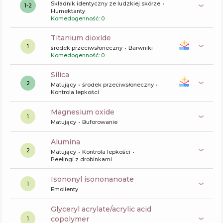
Składnik identyczny ze ludzkiej skórze
1-2
Humektanty
Komedogenność: 0
titanium dioxide
1
środek przeciwsłoneczny
Barwniki
Komedogenność: 0
silica
2
Matujący
środek przeciwsłoneczny
Kontrola lepkości
magnesium oxide
1
Matujący
Buforowanie
alumina
2
Matujący
Kontrola lepkości
Peelingi z drobinkami
isononyl isononanoate
1
Emolienty
glyceryl acrylate/acrylic acid
copolymer
1