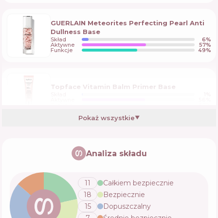
GUERLAIN Meteorites Perfecting Pearl Anti
Dullness Base
Skład
6
%
Aktywne
57
%
Funkcje
49
%
Topface Vitamin Balm Primer Base
Skład
1
%
Aktywne
56
%
Funkcje
57
%
Pokaż wszystkie
▼
NYX Professional Makeup Pore Filler
Analiza składu
Skład
11
%
Aktywne
47
%
Funkcje
42
%
11
Całkiem bezpiecznie
18
Bezpiecznie
KIKO Milano Instamoisture foundation SPF
15
Dopuszczalny
25
Skład
5
%