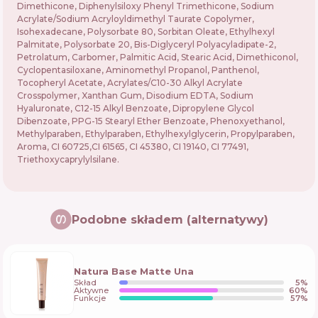
Dimethicone, Diphenylsiloxy Phenyl Trimethicone, Sodium
Acrylate/Sodium Acryloyldimethyl Taurate Copolymer,
Isohexadecane, Polysorbate 80, Sorbitan Oleate, Ethylhexyl
Palmitate, Polysorbate 20, Bis-Diglyceryl Polyacyladipate-2,
Petrolatum, Carbomer, Palmitic Acid, Stearic Acid, Dimethiconol,
Cyclopentasiloxane, Aminomethyl Propanol, Panthenol,
Tocopheryl Acetate, Acrylates/C10-30 Alkyl Acrylate
Crosspolymer, Xanthan Gum, Disodium EDTA, Sodium
Hyaluronate, C12-15 Alkyl Benzoate, Dipropylene Glycol
Dibenzoate, PPG-15 Stearyl Ether Benzoate, Phenoxyethanol,
Methylparaben, Ethylparaben, Ethylhexylglycerin, Propylparaben,
Aroma, CI 60725,CI 61565, CI 45380, CI 19140, CI 77491,
Triethoxycaprylylsilane.
Podobne składem (alternatywy)
Natura Base Matte Una
Skład
5
%
Aktywne
60
%
Funkcje
57
%