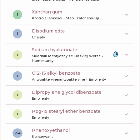
xanthan gum
1
Kontrola lepkości
Stabilizator emulsji
disodium edta
1
Chelaty
sodium hyaluronate
1
Składnik identyczny ze ludzkiej skórze
Humektanty
c12-15 alkyl benzoate
1
Antybakteryjne/antybakteryjne
Emolienty
dipropylene glycol dibenzoate
1
Emolienty
ppg-15 stearyl ether benzoate
1
Emolienty
phenoxyethanol
2-4
Konserwant