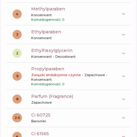
methylparaben
4
Konserwant
Komedogenność: 0
ethylparaben
3
Konserwant
ethylhexylglycerin
2
Konserwant
Dezodorant
propylparaben
Związki endokrynnie czynne
Zapachowe
9
Konserwant
Komedogenność: 0
Parfum (Fragrance)
8
Zapachowe
ci 60725
2-5
Barwniki
ci 61565
4