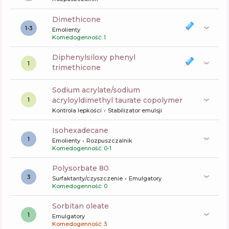
dimethicone
1-3
Emolienty
Komedogenność: 1
diphenylsiloxy phenyl
1
trimethicone
sodium acrylate/sodium
acryloyldimethyl taurate copolymer
1
Kontrola lepkości
Stabilizator emulsji
Isohexadecane
1
Emolienty
Rozpuszczalnik
Komedogenność: 0-1
polysorbate 80
3
Surfaktanty/czyszczenie
Emulgatory
Komedogenność: 0
sorbitan oleate
1
Emulgatory
Komedogenność: 3