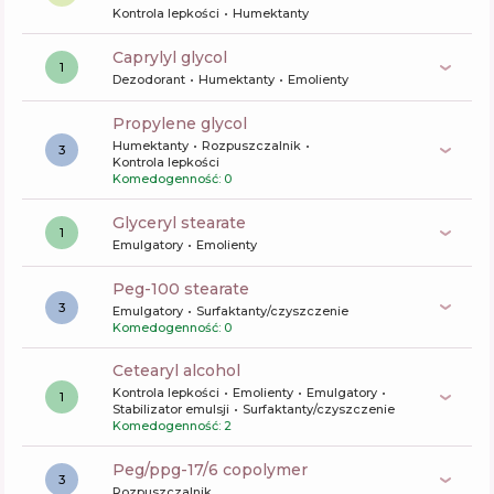
Kontrola lepkości
Humektanty
caprylyl glycol
1
Dezodorant
Humektanty
Emolienty
propylene glycol
Humektanty
Rozpuszczalnik
3
Kontrola lepkości
Komedogenność: 0
glyceryl stearate
1
Emulgatory
Emolienty
peg-100 stearate
3
Emulgatory
Surfaktanty/czyszczenie
Komedogenność: 0
cetearyl alcohol
Kontrola lepkości
Emolienty
Emulgatory
1
Stabilizator emulsji
Surfaktanty/czyszczenie
Komedogenność: 2
peg/ppg-17/6 copolymer
3
Rozpuszczalnik