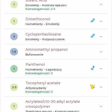
Stearic Acid
1
Emolienty
Kontrola lepkości
Komedogenność: 2-3
dimethiconol
1
Humektanty
Emolienty
cyclopentasiloxane
3
Emolienty
Rozpuszczalnik
aminomethyl propanol
1-3
Buforowanie
panthenol
1
Humektanty
Łagodzący
Komedogenność: 0
tocopheryl acetate
2-3
Antyoksydanty
Komedogenność: 0
acrylates/c10-30 alkyl acrylate
crosspolymer
1
Stabilizator emulsji
Kontrola lepkości