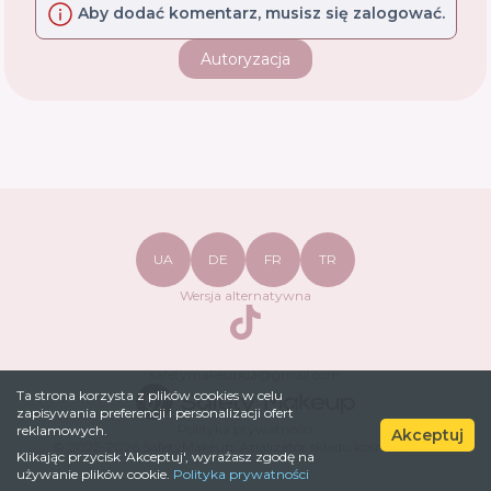
Aby dodać komentarz, musisz się zalogować.
Autoryzacja
UA
DE
FR
TR
Wersja alternatywna
TikTok
safetymakeupua@gmail.com
Ta strona korzysta z plików cookies w celu
zapisywania preferencji i personalizacji ofert
Polityka prywatności
reklamowych.
Akceptuj
© 2022-
2026
SafetyMakeup.
Analizator składu kosmetyków
.
Klikając przycisk 'Akceptuj', wyrażasz zgodę na
używanie plików cookie.
Polityka prywatności