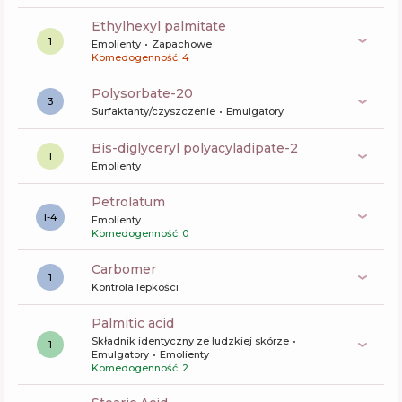
ethylhexyl palmitate
1
Emolienty
Zapachowe
Komedogenność: 4
polysorbate-20
3
Surfaktanty/czyszczenie
Emulgatory
bis-diglyceryl polyacyladipate-2
1
Emolienty
petrolatum
1-4
Emolienty
Komedogenność: 0
carbomer
1
Kontrola lepkości
palmitic acid
Składnik identyczny ze ludzkiej skórze
1
Emulgatory
Emolienty
Komedogenność: 2