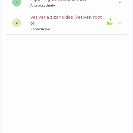
1
Antyoksydanty
vetiveria zizanoides (vetiver) root
oil
2
Zapachowe