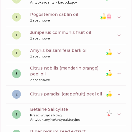
Antyoksydanty
Łagodzący
pogostemon cablin oil
1
Zapachowe
juniperus communis fruit oil
1
Zapachowe
amyris balsamifera bark oil
1
Zapachowe
citrus nobilis (mandarin orange)
peel oil
5
Zapachowe
citrus paradisi (grapefruit) peel oil
2
Betaine Salicylate
1
Przeciwtrądzikowy
Antybakteryjne/antybakteryjne
piper nigrum seed extract