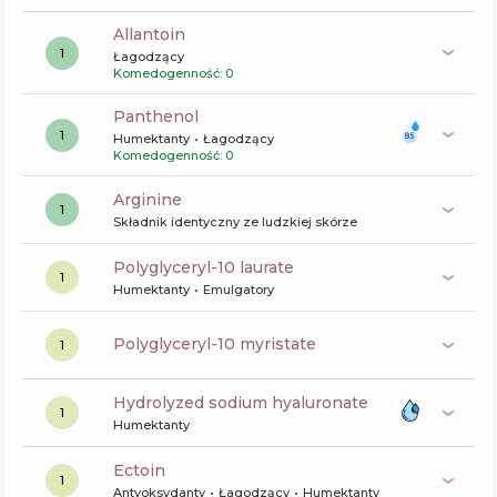
allantoin
1
Łagodzący
Komedogenność: 0
panthenol
1
Humektanty
Łagodzący
Komedogenność: 0
arginine
1
Składnik identyczny ze ludzkiej skórze
polyglyceryl-10 laurate
1
Humektanty
Emulgatory
polyglyceryl-10 myristate
1
hydrolyzed sodium hyaluronate
1
Humektanty
ectoin
1
Antyoksydanty
Łagodzący
Humektanty