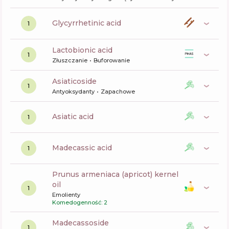
glycyrrhetinic acid
1
lactobionic acid
1
Złuszczanie
Buforowanie
asiaticoside
1
Antyoksydanty
Zapachowe
asiatic acid
1
madecassic acid
1
prunus armeniaca (apricot) kernel
oil
1
Emolienty
Komedogenność: 2
madecassoside
1