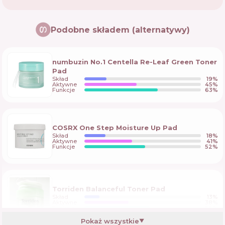
Podobne składem (alternatywy)
numbuzin No.1 Centella Re-Leaf Green Toner
Pad
Skład
19
%
Aktywne
45
%
Funkcje
63
%
COSRX One Step Moisture Up Pad
Skład
18
%
Aktywne
41
%
Funkcje
52
%
Torriden Balanceful Toner Pad
Skład
13
%
Aktywne
38
%
Funkcje
56
%
Pokaż wszystkie
▼