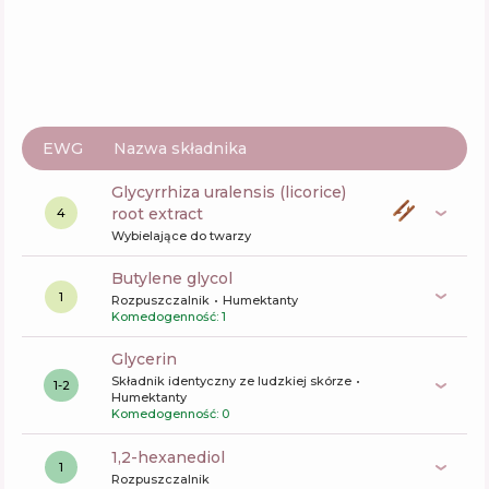
EWG
Nazwa składnika
glycyrrhiza uralensis (licorice)
root extract
4
Wybielające do twarzy
butylene glycol
1
Rozpuszczalnik
Humektanty
Komedogenność: 1
glycerin
Składnik identyczny ze ludzkiej skórze
1-2
Humektanty
Komedogenność: 0
1,2-hexanediol
1
Rozpuszczalnik