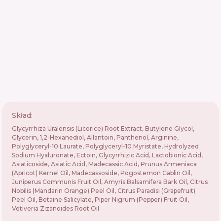
Skład:
Glycyrrhiza Uralensis (Licorice) Root Extract, Butylene Glycol,
Glycerin, 1,2-Hexanediol, Allantoin, Panthenol, Arginine,
Polyglyceryl-10 Laurate, Polyglyceryl-10 Myristate, Hydrolyzed
Sodium Hyaluronate, Ectoin, Glycyrrhizic Acid, Lactobionic Acid,
Asiaticoside, Asiatic Acid, Madecassic Acid, Prunus Armeniaca
(Apricot) Kernel Oil, Madecassoside, Pogostemon Cablin Oil,
Juniperus Communis Fruit Oil, Amyris Balsamifera Bark Oil, Citrus
Nobilis (Mandarin Orange) Peel Oil, Citrus Paradisi (Grapefruit)
Peel Oil, Betaine Salicylate, Piper Nigrum (Pepper) Fruit Oil,
Vetiveria Zizanoides Root Oil