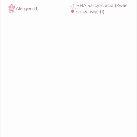
Aktywne
35
%
Funkcje
54
%
BHA Salicylic acid (Kwas
Alergen
(
1
)
salicylowy)
(
1
)
Celimax Ji Woo Gae Heartleaf BHA Peeling
Pad
Skład
19
%
Aktywne
28
%
Funkcje
57
%
Celimax Ji Woo Gae One Step Body
Brightening Pad
Skład
14
%
Aktywne
31
%
Funkcje
60
%
Medicube Super Cica Pad
Skład
6
%
Aktywne
39
%
Funkcje
48
%