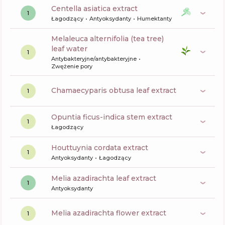
centella asiatica extract
1
Łagodzący
Antyoksydanty
Humektanty
melaleuca alternifolia (tea tree)
leaf water
1
Antybakteryjne/antybakteryjne
Zwężenie pory
chamaecyparis obtusa leaf extract
1
opuntia ficus-indica stem extract
1
Łagodzący
houttuynia cordata extract
1
Antyoksydanty
Łagodzący
melia azadirachta leaf extract
1
Antyoksydanty
melia azadirachta flower extract
1