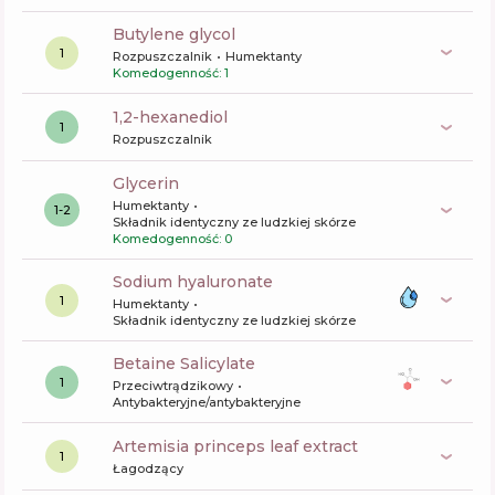
butylene glycol
1
Rozpuszczalnik
Humektanty
Komedogenność: 1
1,2-hexanediol
1
Rozpuszczalnik
glycerin
Humektanty
1-2
Składnik identyczny ze ludzkiej skórze
Komedogenność: 0
sodium hyaluronate
1
Humektanty
Składnik identyczny ze ludzkiej skórze
Betaine Salicylate
1
Przeciwtrądzikowy
Antybakteryjne/antybakteryjne
artemisia princeps leaf extract
1
Łagodzący