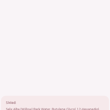
Skład:
Salix Alba (Willow) Bark Water, Butylene Glycol, 1,2-Hexanediol,