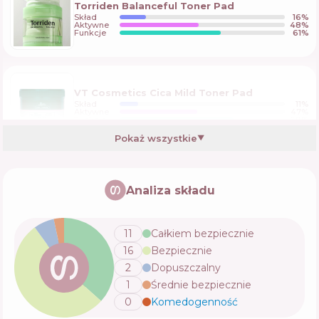
Torriden Balanceful Toner Pad
Skład
16
%
Aktywne
48
%
Funkcje
61
%
VT Cosmetics Cica Mild Toner Pad
Skład
11
%
Aktywne
47
%
Funkcje
69
%
Pokaż wszystkie
▼
Celimax Ji Woo Gae Heartleaf BHA Peeling
Pad
Analiza składu
Skład
18
%
Aktywne
47
%
Funkcje
53
%
11
Całkiem bezpiecznie
16
Bezpiecznie
COSRX Original Clear Pad
2
Dopuszczalny
Skład
27
%
1
Średnie bezpiecznie
Aktywne
27
%
Funkcje
63
%
0
Komedogenność
💬