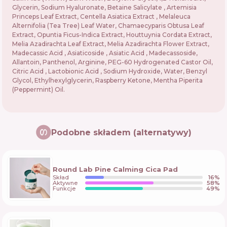
Glycerin, Sodium Hyaluronate, Betaine Salicylate , Artemisia
Princeps Leaf Extract, Centella Asiatica Extract , Melaleuca
Alternifolia (Tea Tree) Leaf Water, Chamaecyparis Obtusa Leaf
Extract, Opuntia Ficus-Indica Extract, Houttuynia Cordata Extract,
Melia Azadirachta Leaf Extract, Melia Azadirachta Flower Extract,
Madecassic Acid , Asiaticoside , Asiatic Acid , Madecassoside,
Allantoin, Panthenol, Arginine, PEG-60 Hydrogenated Castor Oil,
Citric Acid , Lactobionic Acid , Sodium Hydroxide, Water, Benzyl
Glycol, Ethylhexylglycerin, Raspberry Ketone, Mentha Piperita
(Peppermint) Oil.
Podobne składem (alternatywy)
Round Lab Pine Calming Cica Pad
Skład
16
%
Aktywne
58
%
Funkcje
49
%