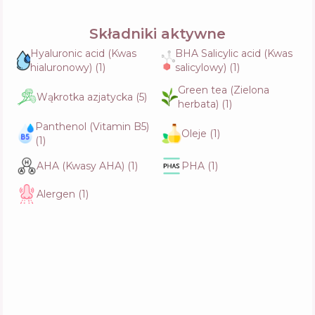
Składniki aktywne
Cosrx One Step Original
Skład
27
%
Hyaluronic acid (Kwas
BHA Salicylic acid (Kwas
Aktywne
27
%
Funkcje
63
%
hialuronowy)
(
1
)
salicylowy)
(
1
)
Green tea (Zielona
Wąkrotka azjatycka
(
5
)
herbata)
(
1
)
Medicube Super Cica Pad
Panthenol (Vitamin B5)
Skład
13
%
Oleje
(
1
)
Aktywne
46
%
(
1
)
Funkcje
47
%
AHA (Kwasy AHA)
(
1
)
PHA
(
1
)
Alergen
(
1
)
VT Cosmetics Az Care Toner Pad
Skład
10
%
Aktywne
46
%
Funkcje
51
%
I'm From Licorice Clear Pad
Skład
13
%
Aktywne
35
%