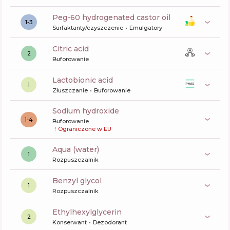
peg-60 hydrogenated castor oil
1-3
Surfaktanty/czyszczenie
Emulgatory
citric acid
2
Buforowanie
lactobionic acid
1
Złuszczanie
Buforowanie
sodium hydroxide
1-4
Buforowanie
!
Ograniczone w EU
aqua (water)
1
Rozpuszczalnik
benzyl glycol
1
Rozpuszczalnik
ethylhexylglycerin
2
Konserwant
Dezodorant