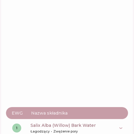
Funkcje
54
%
Pyunkang Yul Pyunkang Yul Calming Toner
Pad
Skład
8
%
Aktywne
43
%
Funkcje
49
%
EWG
Nazwa składnika
Salix Alba (Willow) Bark Water
1
Łagodzący
Zwężenie pory