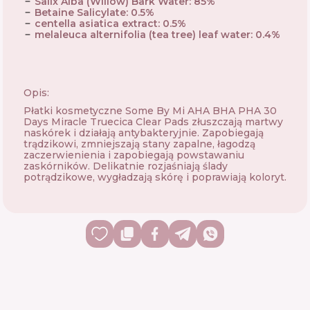
Salix Alba (Willow) Bark Water
:
85
%
Betaine Salicylate
:
0.5
%
centella asiatica extract
:
0.5
%
melaleuca alternifolia (tea tree) leaf water
:
0.4
%
Opis:
Płatki kosmetyczne Some By Mi AHA BHA PHA 30
Days Miracle Truecica Clear Pads złuszczają martwy
naskórek i działają antybakteryjnie. Zapobiegają
trądzikowi, zmniejszają stany zapalne, łagodzą
zaczerwienienia i zapobiegają powstawaniu
zaskórników. Delikatnie rozjaśniają ślady
potrądzikowe, wygładzają skórę i poprawiają koloryt.