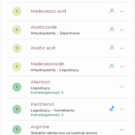
madecassic acid
1
asiaticoside
1
Antyoksydanty
Zapachowe
asiatic acid
1
madecassoside
1
Antyoksydanty
Łagodzący
allantoin
1
Łagodzący
Komedogenność: 0
panthenol
1
Łagodzący
Humektanty
Komedogenność: 0
arginine
1
Składnik identyczny ze ludzkiej skórze