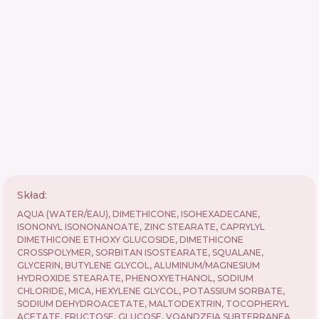
Skład:
AQUA (WATER/EAU), DIMETHICONE, ISOHEXADECANE,
ISONONYL ISONONANOATE, ZINC STEARATE, CAPRYLYL
DIMETHICONE ETHOXY GLUCOSIDE, DIMETHICONE
CROSSPOLYMER, SORBITAN ISOSTEARATE, SQUALANE,
GLYCERIN, BUTYLENE GLYCOL, ALUMINUM/MAGNESIUM
HYDROXIDE STEARATE, PHENOXYETHANOL, SODIUM
CHLORIDE, MICA, HEXYLENE GLYCOL, POTASSIUM SORBATE,
SODIUM DEHYDROACETATE, MALTODEXTRIN, TOCOPHERYL
ACETATE, FRUCTOSE, GLUCOSE, VOANDZEIA SUBTERRANEA