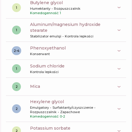
butylene glycol
1
Humektanty
Rozpuszczalnik
Komedogenność: 1
aluminum/magnesium hydroxide
stearate
1
Stabilizator emulsji
Kontrola lepkości
phenoxyethanol
2-4
Konserwant
sodium chloride
1
Kontrola lepkości
mica
2
hexylene glycol
Emulgatory
Surfaktanty/czyszczenie
2
Rozpuszczalnik
Zapachowe
Komedogenność: 0-2
potassium sorbate
2