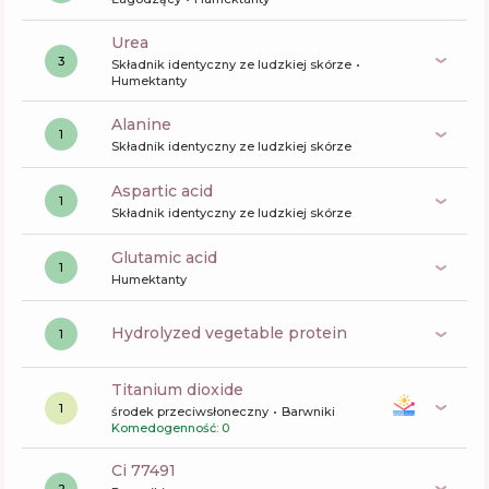
urea
3
Składnik identyczny ze ludzkiej skórze
Humektanty
alanine
1
Składnik identyczny ze ludzkiej skórze
aspartic acid
1
Składnik identyczny ze ludzkiej skórze
glutamic acid
1
Humektanty
hydrolyzed vegetable protein
1
titanium dioxide
1
środek przeciwsłoneczny
Barwniki
Komedogenność: 0
ci 77491
2