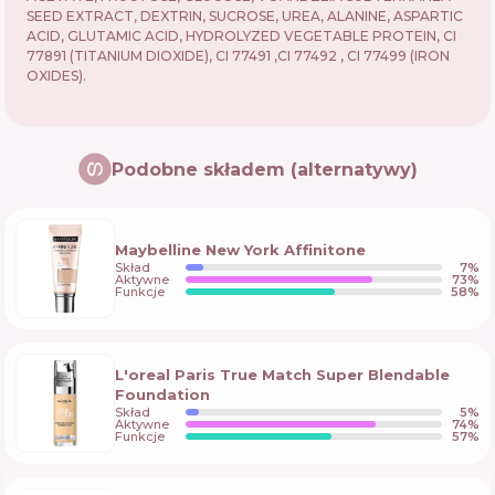
SEED EXTRACT, DEXTRIN, SUCROSE, UREA, ALANINE, ASPARTIC
ACID, GLUTAMIC ACID, HYDROLYZED VEGETABLE PROTEIN, CI
77891 (TITANIUM DIOXIDE), CI 77491 ,CI 77492 , CI 77499 (IRON
OXIDES).
Podobne składem (alternatywy)
Maybelline New York Affinitone
Skład
7
%
Aktywne
73
%
Funkcje
58
%
L'oreal Paris True Match Super Blendable
Foundation
Skład
5
%
Aktywne
74
%
Funkcje
57
%