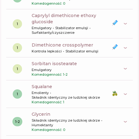
Komedogenność: 0
caprylyl dimethicone ethoxy
glucoside
1
Emulgatory
Stabilizator emulsji
Surfaktanty/czyszczenie
dimethicone crosspolymer
1
Kontrola lepkości
Stabilizator emulsji
sorbitan isostearate
1
Emulgatory
Komedogenność: 1-2
squalane
Emolienty
1
Składnik identyczny ze ludzkiej skórze
Komedogenność: 1
glycerin
Składnik identyczny ze ludzkiej skórze
1-2
Humektanty
Komedogenność: 0