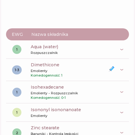
Skład
3
%
Aktywne
42
%
Funkcje
61
%
EWG
Nazwa składnika
aqua (water)
1
Rozpuszczalnik
dimethicone
1-3
Emolienty
Komedogenność: 1
Isohexadecane
1
Emolienty
Rozpuszczalnik
Komedogenność: 0-1
isononyl isononanoate
1
Emolienty
zinc stearate
2
Barwniki
Kontrola lepkości