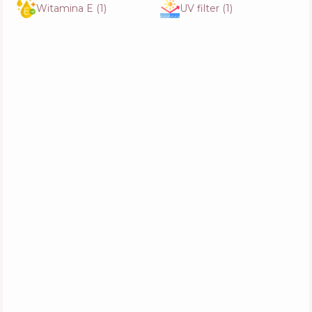
Witamina E
(
1
)
UV filter
(
1
)
NYX Professional Makeup Can't Stop Won't
Stop Full Coverage Foundation
Skład
10
%
Aktywne
59
%
Funkcje
55
%
Enough Collagen Moisture Foundation
Skład
3
%
Aktywne
46
%
Funkcje
60
%
Patricia Ledo Light Deffusing Foundation
Skład
3
%
Aktywne
46
%
Funkcje
59
%
Estee Lauder Double Wear Stay-in-Place
Makeup SPF10