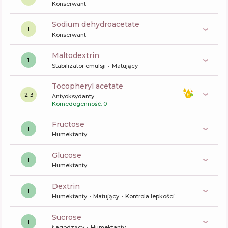
Konserwant
sodium dehydroacetate
1
Konserwant
maltodextrin
1
Stabilizator emulsji
Matujący
tocopheryl acetate
2-3
Antyoksydanty
Komedogenność: 0
fructose
1
Humektanty
glucose
1
Humektanty
dextrin
1
Humektanty
Matujący
Kontrola lepkości
sucrose
1
Łagodzący
Humektanty