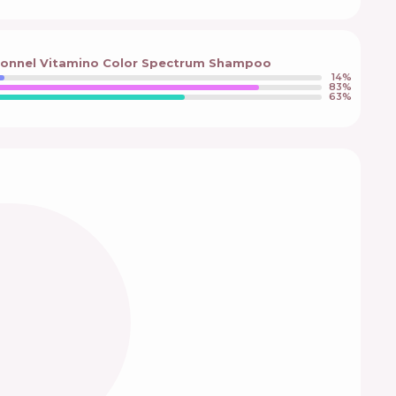
sionnel Vitamino Color Spectrum Shampoo
14
%
83
%
63
%