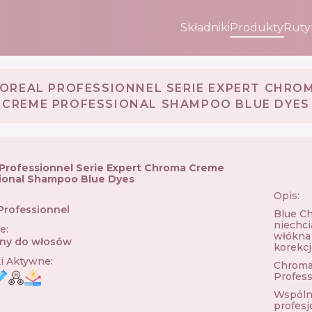
Składniki
Produkty
Ruty
'OREAL PROFESSIONNEL SERIE EXPERT CHRO
CREME PROFESSIONAL SHAMPOO BLUE DYES
 Professionnel Serie Expert Chroma Creme
ional Shampoo Blue Dyes
Opis:
 Professionnel
🇫🇷
Blue Ch
niechci
ie
:
włókna 
ny do włosów
korekcj
ki Aktywne
:
Chroma 
Profess
Wspólni
profesj