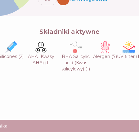
Składniki aktywne
Silicones
(
2
)
AHA (Kwasy
BHA Salicylic
Alergen
(
7
)
UV filter
(
AHA)
(
1
)
acid (Kwas
salicylowy)
(
1
)
ika