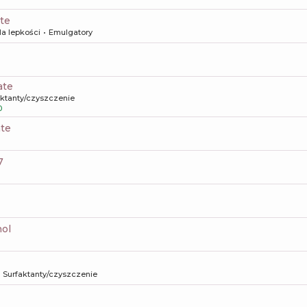
ate
la lepkości
Emulgatory
ate
aktanty/czyszczenie
0
ate
7
nol
Surfaktanty/czyszczenie