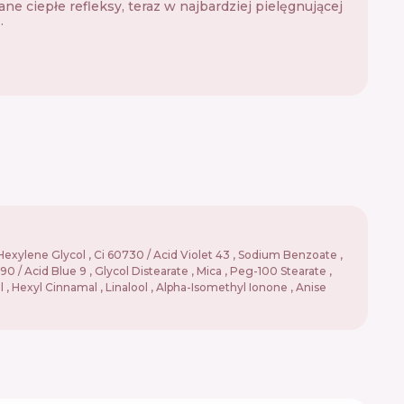
ane ciepłe refleksy, teraz w najbardziej pielęgnującej
.
Hexylene Glycol , Ci 60730 / Acid Violet 43 , Sodium Benzoate ,
/ Acid Blue 9 , Glycol Distearate , Mica , Peg-100 Stearate ,
 , Hexyl Cinnamal , Linalool , Alpha-Isomethyl Ionone , Anise