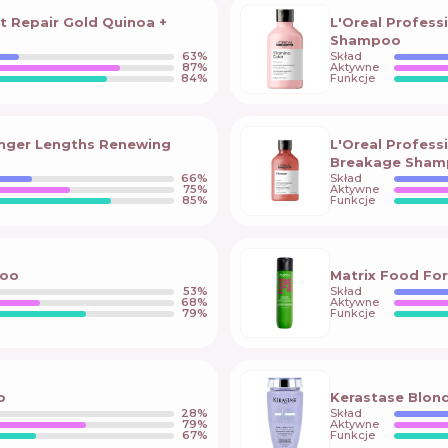
ut Repair Gold Quinoa +
L'Oreal Profess
Shampoo
63
%
Skład
87
%
Aktywne
84
%
Funkcje
Longer Lengths Renewing
L'Oreal Profess
Breakage Sha
66
%
Skład
75
%
Aktywne
85
%
Funkcje
poo
Matrix Food Fo
53
%
Skład
68
%
Aktywne
79
%
Funkcje
o
Kerastase Blond
28
%
Skład
79
%
Aktywne
67
%
Funkcje