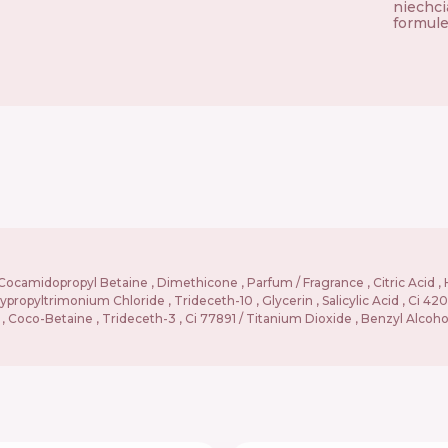
niechci
formule
Cocamidopropyl Betaine , Dimethicone , Parfum / Fragrance , Citric Acid , 
ltrimonium Chloride , Trideceth-10 , Glycerin , Salicylic Acid , Ci 42090 
, Coco-Betaine , Trideceth-3 , Ci 77891 / Titanium Dioxide , Benzyl Alcohol