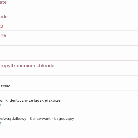
ate
xide
EU
one
propyltrimonium chloride
czenie
dnik identyczny ze ludzkiej skórze
0
eciwtrądzikowy
Konserwant
Łagodzący
0