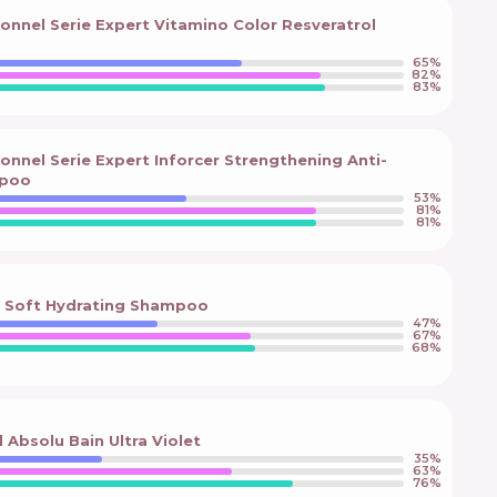
ionnel Serie Expert Vitamino Color Resveratrol
65
%
82
%
83
%
ionnel Serie Expert Inforcer Strengthening Anti-
mpoo
53
%
81
%
81
%
r Soft Hydrating Shampoo
47
%
67
%
68
%
 Absolu Bain Ultra Violet
35
%
63
%
76
%