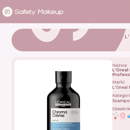
L
Nazwa:
L'Oreal
Profess
Marki
:
L'Oreal
Kategor
Szampo
Składni