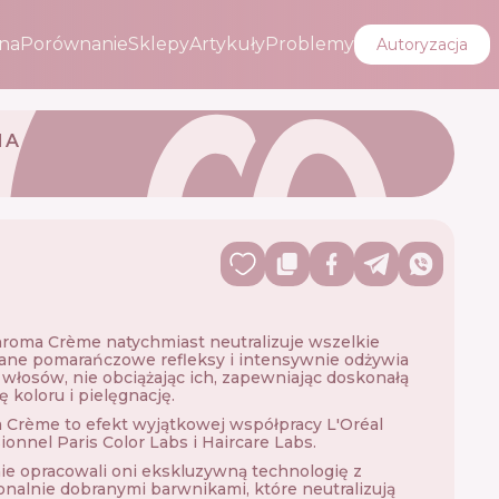
na
Porównanie
Sklepy
Artykuły
Problemy
Autoryzacja
MA
roma Crème natychmiast neutralizuje wszelkie
ane pomarańczowe refleksy i intensywnie odżywia
włosów, nie obciążając ich, zapewniając doskonałą
ę koloru i pielęgnację.
Crème to efekt wyjątkowej współpracy L'Oréal
ionnel Paris Color Labs i Haircare Labs.
e opracowali oni ekskluzywną technologię z
onalnie dobranymi barwnikami, które neutralizują