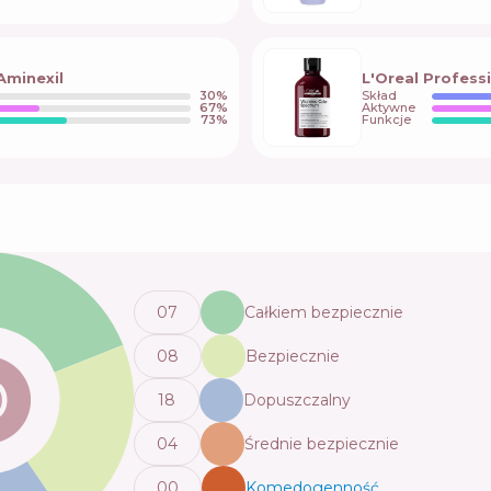
 Aminexil
L'Oreal Profes
30
%
Skład
67
%
Aktywne
73
%
Funkcje
0
7
Całkiem bezpiecznie
0
8
Bezpiecznie
18
Dopuszczalny
0
4
Średnie bezpiecznie
0
0
Komedogenność
💬