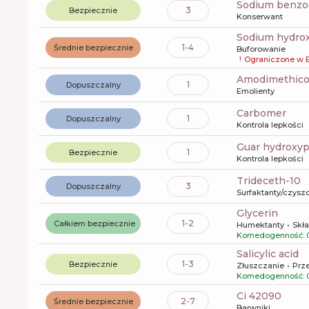
sodium benzo
3
Bezpiecznie
Konserwant
sodium hydro
1-4
Średnie bezpiecznie
Buforowanie
!
Ograniczone w 
amodimethic
1
Dopuszczalny
Emolienty
carbomer
1
Dopuszczalny
Kontrola lepkości
guar hydroxy
1
Bezpiecznie
Kontrola lepkości
trideceth-10
3
Dopuszczalny
Surfaktanty/czysz
glycerin
1-2
Całkiem bezpiecznie
Humektanty
Skła
Komedogenność: 
salicylic acid
1-3
Bezpiecznie
Złuszczanie
Prz
Komedogenność: 
ci 42090
2-7
Średnie bezpiecznie
Barwniki