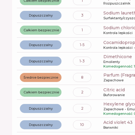
1
Całkiem bezpiecznie
Rozpuszczalnik
sodium lauret
3
Dopuszczalny
Surfaktanty/czysz
sodium chlori
1
Całkiem bezpiecznie
Kontrola lepkości
cocamidoprop
1-5
Dopuszczalny
Kontrola lepkości
dimethicone
1-3
Dopuszczalny
Emolienty
Komedogenność: 1
Parfum (Fragr
8
Średnie bezpiecznie
Zapachowe
citric acid
2
Całkiem bezpiecznie
Buforowanie
hexylene glyc
2
Dopuszczalny
Zapachowe
Emul
Komedogenność: 
acid violet 43
10
Dopuszczalny
Barwniki