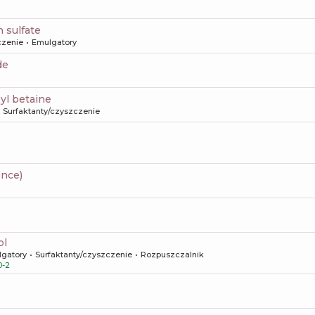
h sulfate
czenie
Emulgatory
de
yl betaine
Surfaktanty/czyszczenie
ance)
ol
gatory
Surfaktanty/czyszczenie
Rozpuszczalnik
0-2