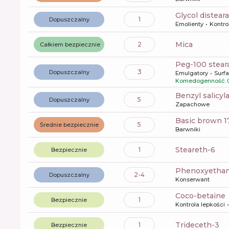
glycol distear
1
Dopuszczalny
Emolienty
Kontro
mica
2
Całkiem bezpiecznie
peg-100 stear
3
Dopuszczalny
Emulgatory
Surf
Komedogenność: 
benzyl salicyl
5
Dopuszczalny
Zapachowe
basic brown 1
5
Średnie bezpiecznie
Barwniki
steareth-6
1
Bezpiecznie
phenoxyetha
2-4
Dopuszczalny
Konserwant
coco-betaine
1
Bezpiecznie
Kontrola lepkości
trideceth-3
1
Bezpiecznie