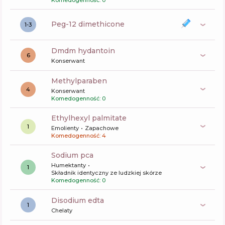
Komedogenność: 0
peg-12 dimethicone
1-3
dmdm hydantoin
6
Konserwant
methylparaben
4
Konserwant
Komedogenność: 0
ethylhexyl palmitate
1
Emolienty
Zapachowe
Komedogenność: 4
sodium pca
Humektanty
1
Składnik identyczny ze ludzkiej skórze
Komedogenność: 0
disodium edta
1
Chelaty