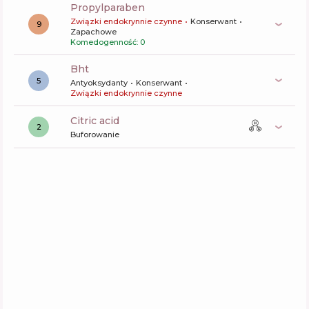
propylparaben
Związki endokrynnie czynne
Konserwant
9
Zapachowe
Komedogenność: 0
bht
5
Antyoksydanty
Konserwant
Związki endokrynnie czynne
citric acid
2
Buforowanie