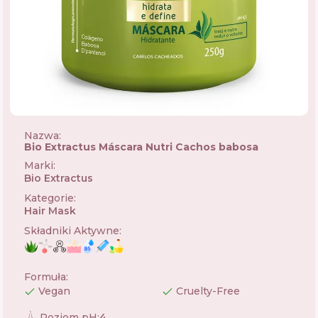
Nazwa:
Bio Extractus Máscara Nutri Cachos babosa
Marki
:
Bio Extractus
🇧🇷
Kategorie
:
Hair Mask
Składniki Aktywne
:
Formuła
:
Vegan
Cruelty-Free
Poziom pH
:
4