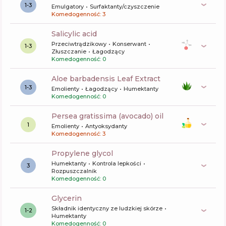
1-3
Emulgatory
Surfaktanty/czyszczenie
Komedogenność: 3
salicylic acid
Przeciwtrądzikowy
Konserwant
1-3
Złuszczanie
Łagodzący
Komedogenność: 0
aloe barbadensis Leaf Extract
1-3
Emolienty
Łagodzący
Humektanty
Komedogenność: 0
persea gratissima (avocado) oil
1
Emolienty
Antyoksydanty
Komedogenność: 3
propylene glycol
Humektanty
Kontrola lepkości
3
Rozpuszczalnik
Komedogenność: 0
glycerin
Składnik identyczny ze ludzkiej skórze
1-2
Humektanty
Komedogenność: 0