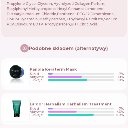
Propylene Glycol,Glycerin, Hydrolyzed Collagen,Parfum,
Butylphenyl Methylpropional,Hexyl Cinnamal,Limonene,
Distearyldimonium Chloride,Panthenol, PEG-12 Dimethicone,
DMDM Hydantoin, Methylparaben, Ethylhexyl Palmitate,Sodium
PCA,Disodium EDTA, Propylparaben,BHT,Citric Acid.
Podobne składem (alternatywy)
Fanola Keraterm Mask
Skład
7
%
Aktywne
51
%
Funkcje
59
%
La'dor Herbalism Herbalism Treatment
Skład
7
%
Aktywne
43
%
Funkcje
69
%