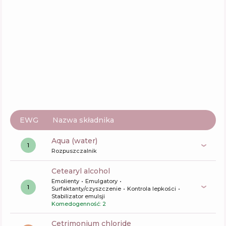
Skład
8
%
Aktywne
38
%
Funkcje
60
%
EWG
Nazwa składnika
aqua (water)
1
Rozpuszczalnik
cetearyl alcohol
Emolienty
Emulgatory
1
Surfaktanty/czyszczenie
Kontrola lepkości
Stabilizator emulsji
Komedogenność: 2
cetrimonium chloride