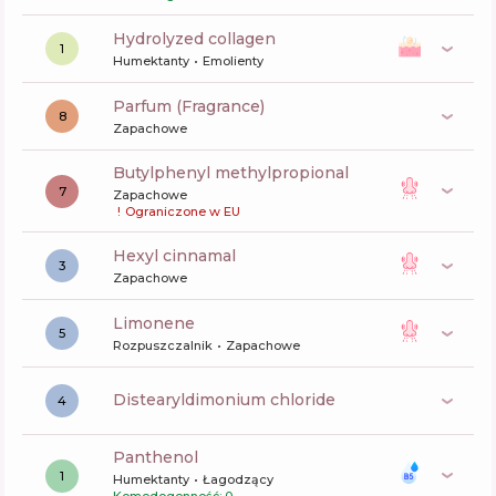
hydrolyzed collagen
1
Humektanty
Emolienty
Parfum (Fragrance)
8
Zapachowe
butylphenyl methylpropional
7
Zapachowe
!
Ograniczone w EU
hexyl cinnamal
3
Zapachowe
limonene
5
Rozpuszczalnik
Zapachowe
distearyldimonium chloride
4
panthenol
1
Humektanty
Łagodzący