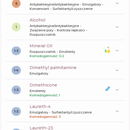
6
Antybakteryjne/antybakteryjne
Emulgatory
Konserwant
Surfaktanty/czyszczenie
alcohol
Antybakteryjne/antybakteryjne
1
Zwężenie pory
Kontrola lepkości
Rozpuszczalnik
Mineral Oil
1-3
Rozpuszczalnik
Emolienty
Komedogenność: 0-2
dimethyl palmitamine
1-4
Emulgatory
dimethicone
1-3
Emolienty
Komedogenność: 1
laureth-4
1-3
Emulgatory
Surfaktanty/czyszczenie
Komedogenność: 5
laureth-23