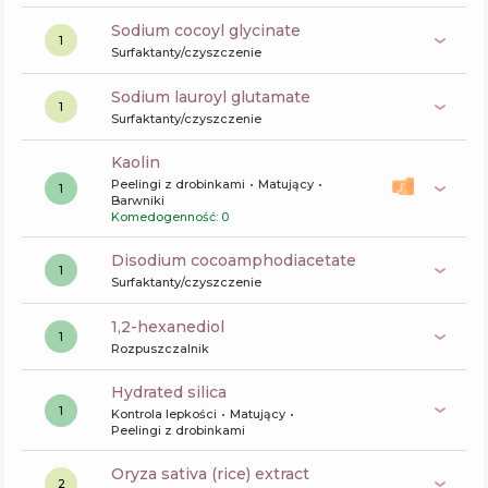
sodium cocoyl glycinate
1
Surfaktanty/czyszczenie
sodium lauroyl glutamate
1
Surfaktanty/czyszczenie
kaolin
Peelingi z drobinkami
Matujący
1
Barwniki
Komedogenność: 0
disodium cocoamphodiacetate
1
Surfaktanty/czyszczenie
1,2-hexanediol
1
Rozpuszczalnik
hydrated silica
1
Kontrola lepkości
Matujący
Peelingi z drobinkami
oryza sativa (rice) extract
2