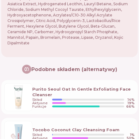
Asiatica Extract, Hydrogenated Lecithin, Lauryl Betaine, Sodium
Chloride, Sodium Methyl Cocoyl Taurate, Ethylhexylglycerin,
Hydroxyacetophenone, Acrylates/C10-30 Alkyl Acrylate
Crosspolymer, Citric Acid, Polyglycerin-3, Lactobacillus/Rice
Ferment, Hexylene Glycol, Butylene Glycol, Beta-Glucan,
Ceramide NP, Carbomer, Hydroxypropyl Starch Phosphate,
Mannitol, Papain, Bromelain, Protease, Lipase, Oryzanol, Kojic
Dipalmitate
Podobne składem (alternatywy)
Purito Seoul Oat In Gentle Exfoliating Face
Cleanser
Skład
14
%
Aktywne
19
%
Funkcje
66
%
Tocobo Coconut Clay Cleansing Foam
Skład
1
%
Aktywne
50
%