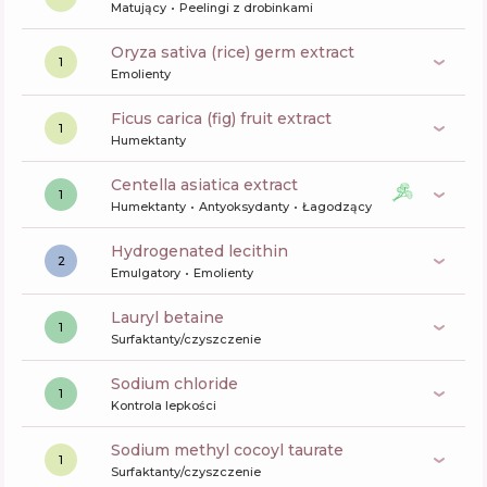
Matujący
Peelingi z drobinkami
oryza sativa (rice) germ extract
1
Emolienty
ficus carica (fig) fruit extract
1
Humektanty
centella asiatica extract
1
Humektanty
Antyoksydanty
Łagodzący
hydrogenated lecithin
2
Emulgatory
Emolienty
lauryl betaine
1
Surfaktanty/czyszczenie
sodium chloride
1
Kontrola lepkości
sodium methyl cocoyl taurate
1
Surfaktanty/czyszczenie