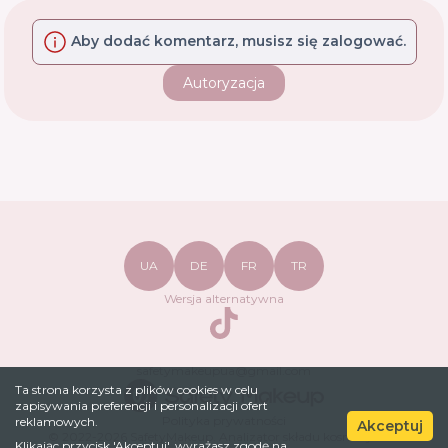
Aby dodać komentarz, musisz się zalogować.
Autoryzacja
UA
DE
FR
TR
Wersja alternatywna
TikTok
safetymakeupua@gmail.com
Ta strona korzysta z plików cookies w celu
zapisywania preferencji i personalizacji ofert
Polityka prywatności
reklamowych.
Akceptuj
© 2022-
2026
SafetyMakeup.
Analizator składu kosmetyków
.
Klikając przycisk 'Akceptuj', wyrażasz zgodę na