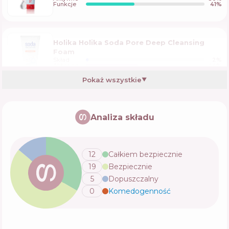
Funkcje
41
%
Holika Holika Soda Pore Deep Cleansing
Foam
Skład
2
%
Aktywne
44
%
Funkcje
47
%
Pokaż wszystkie
▼
UIQ Biome Barrier Cleansing Foam
Analiza składu
Skład
25
%
Aktywne
17
%
Funkcje
45
%
12
Całkiem bezpiecznie
19
Bezpiecznie
Missha Amazon Red Clay Pore Pack Foam
Cleanser
5
Dopuszczalny
Skład
7
%
Aktywne
22
%
0
Komedogenność
💬
Funkcje
64
%