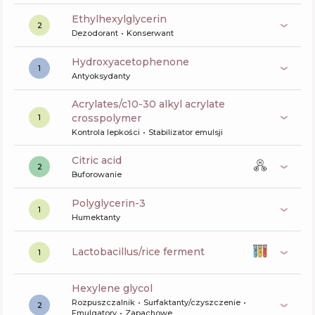
ethylhexylglycerin
2
Dezodorant
Konserwant
Hydroxyacetophenone
1
Antyoksydanty
acrylates/c10-30 alkyl acrylate
crosspolymer
1
Kontrola lepkości
Stabilizator emulsji
citric acid
2
Buforowanie
polyglycerin-3
1
Humektanty
lactobacillus/rice ferment
1
hexylene glycol
Rozpuszczalnik
Surfaktanty/czyszczenie
2
Emulgatory
Zapachowe