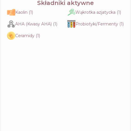
Składniki aktywne
Kaolin
(
1
)
Wąkrotka azjatycka
(
1
)
AHA (Kwasy AHA)
(
1
)
Probiotyki/Fermenty
(
1
)
Ceramidy
(
1
)