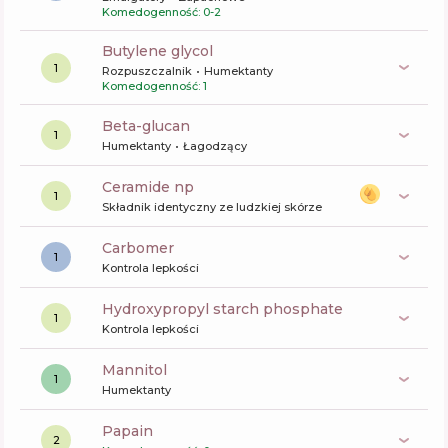
Komedogenność: 0-2
butylene glycol
1
Rozpuszczalnik
Humektanty
Komedogenność: 1
beta-glucan
1
Humektanty
Łagodzący
ceramide np
1
Składnik identyczny ze ludzkiej skórze
carbomer
1
Kontrola lepkości
hydroxypropyl starch phosphate
1
Kontrola lepkości
mannitol
1
Humektanty
papain
2