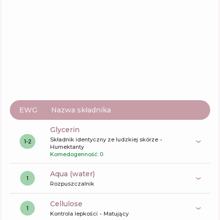
EWG
Nazwa składnika
glycerin
Składnik identyczny ze ludzkiej skórze
1-2
Humektanty
Komedogenność: 0
aqua (water)
1
Rozpuszczalnik
cellulose
1
Kontrola lepkości
Matujący