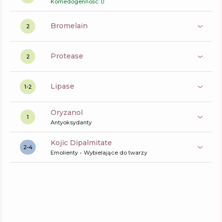
Komedogenność: 0
bromelain
2
protease
2
lipase
1-2
oryzanol
1
Antyoksydanty
Kojic Dipalmitate
2-4
Emolienty
Wybielające do twarzy