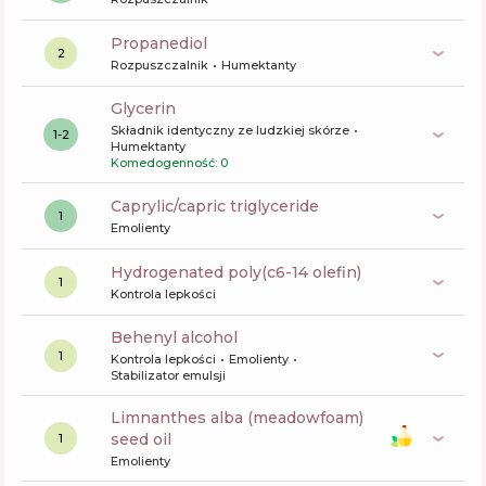
propanediol
2
Rozpuszczalnik
Humektanty
glycerin
Składnik identyczny ze ludzkiej skórze
1-2
Humektanty
Komedogenność: 0
caprylic/capric triglyceride
1
Emolienty
hydrogenated poly(c6-14 olefin)
1
Kontrola lepkości
behenyl alcohol
1
Kontrola lepkości
Emolienty
Stabilizator emulsji
limnanthes alba (meadowfoam)
seed oil
1
Emolienty