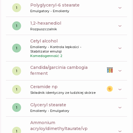
polyglyceryl-6 stearate
1
Emulgatory
Emolienty
1,2-hexanediol
1
Rozpuszczalnik
cetyl alcohol
Emolienty
Kontrola lepkości
1
Stabilizator emulsji
Komedogenność: 2
candida/garcinia cambogia
1
ferment
ceramide np
1
Składnik identyczny ze ludzkiej skórze
glyceryl stearate
1
Emolienty
Emulgatory
ammonium
acryloyldimethyltaurate/vp
1