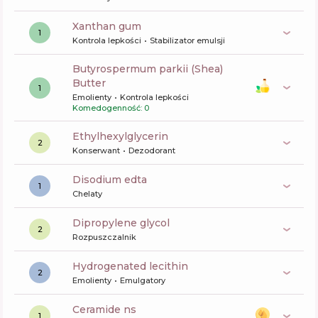
xanthan gum
1
Kontrola lepkości
Stabilizator emulsji
butyrospermum parkii (Shea)
Butter
1
Emolienty
Kontrola lepkości
Komedogenność: 0
ethylhexylglycerin
2
Konserwant
Dezodorant
disodium edta
1
Chelaty
dipropylene glycol
2
Rozpuszczalnik
hydrogenated lecithin
2
Emolienty
Emulgatory
ceramide ns
1