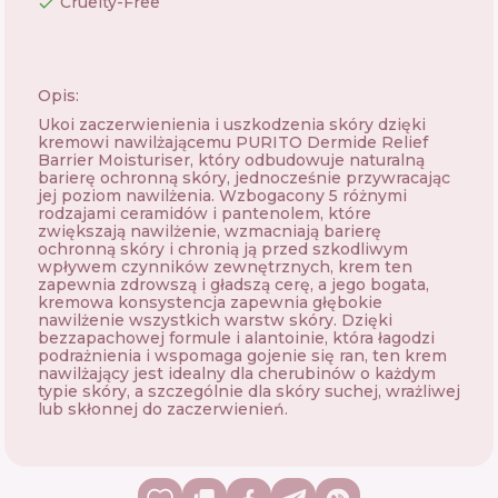
Cruelty-Free
Opis:
Ukoi zaczerwienienia i uszkodzenia skóry dzięki
kremowi nawilżającemu PURITO Dermide Relief
Barrier Moisturiser, który odbudowuje naturalną
barierę ochronną skóry, jednocześnie przywracając
jej poziom nawilżenia. Wzbogacony 5 różnymi
rodzajami ceramidów i pantenolem, które
zwiększają nawilżenie, wzmacniają barierę
ochronną skóry i chronią ją przed szkodliwym
wpływem czynników zewnętrznych, krem ​​ten
zapewnia zdrowszą i gładszą cerę, a jego bogata,
kremowa konsystencja zapewnia głębokie
nawilżenie wszystkich warstw skóry. Dzięki
bezzapachowej formule i alantoinie, która łagodzi
podrażnienia i wspomaga gojenie się ran, ten krem ​​
nawilżający jest idealny dla cherubinów o każdym
typie skóry, a szczególnie dla skóry suchej, wrażliwej
lub skłonnej do zaczerwienień.