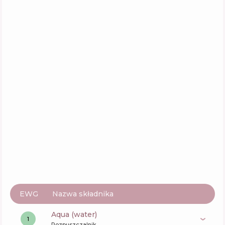
Round Lab Soybean Panthenol Cream
Skład
6
%
Aktywne
54
%
Funkcje
76
%
Dr. Jart+ Ceramidin Skin Barrier Moisturizing
Cream
Skład
17
%
Aktywne
51
%
Funkcje
64
%
EWG
Nazwa składnika
aqua (water)
1
Rozpuszczalnik