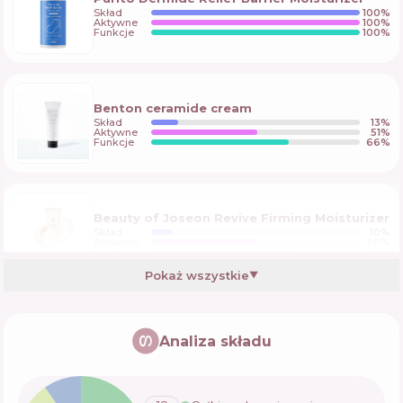
Skład
100
%
Aktywne
100
%
Funkcje
100
%
Benton ceramide cream
Skład
13
%
Aktywne
51
%
Funkcje
66
%
Beauty of Joseon Revive Firming Moisturizer
Skład
10
%
Aktywne
50
%
Funkcje
68
%
Pokaż wszystkie
▼
Physiogel Daily Moisture Therapy Cream
Analiza składu
Skład
6
%
Aktywne
50
%
Funkcje
69
%