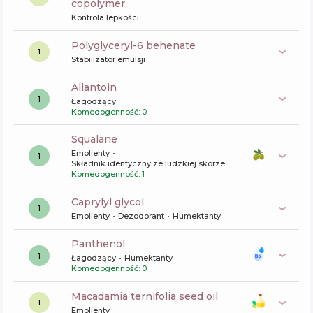
copolymer
Kontrola lepkości
polyglyceryl-6 behenate
1
Stabilizator emulsji
allantoin
1
Łagodzący
Komedogenność: 0
squalane
Emolienty
1
Składnik identyczny ze ludzkiej skórze
Komedogenność: 1
caprylyl glycol
1
Emolienty
Dezodorant
Humektanty
panthenol
1
Łagodzący
Humektanty
Komedogenność: 0
macadamia ternifolia seed oil
1
Emolienty