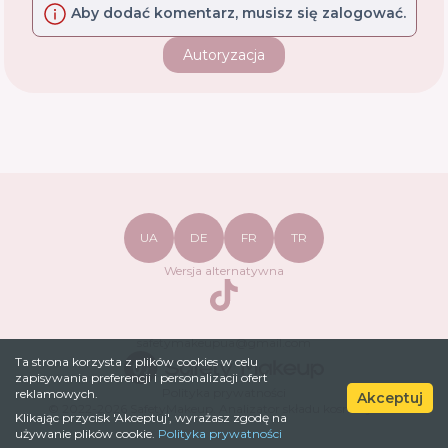
Aby dodać komentarz, musisz się zalogować.
Autoryzacja
UA
DE
FR
TR
Wersja alternatywna
TikTok
safetymakeupua@gmail.com
Ta strona korzysta z plików cookies w celu
zapisywania preferencji i personalizacji ofert
Polityka prywatności
reklamowych.
Akceptuj
© 2022-
2026
SafetyMakeup.
Analizator składu kosmetyków
.
Klikając przycisk 'Akceptuj', wyrażasz zgodę na
używanie plików cookie.
Polityka prywatności