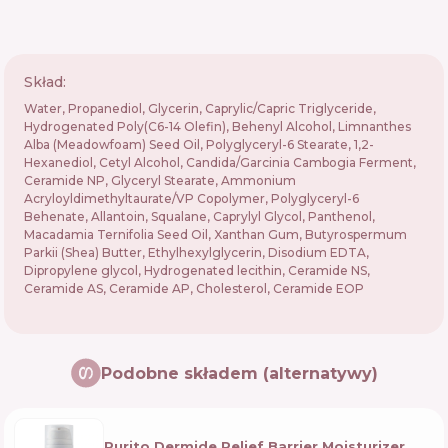
Skład:
Water, Propanediol, Glycerin, Caprylic/Capric Triglyceride,
Hydrogenated Poly(C6-14 Olefin), Behenyl Alcohol, Limnanthes
Alba (Meadowfoam) Seed Oil, Polyglyceryl-6 Stearate, 1,2-
Hexanediol, Cetyl Alcohol, Candida/Garcinia Cambogia Ferment,
Ceramide NP, Glyceryl Stearate, Ammonium
Acryloyldimethyltaurate/VP Copolymer, Polyglyceryl-6
Behenate, Allantoin, Squalane, Caprylyl Glycol, Panthenol,
Macadamia Ternifolia Seed Oil, Xanthan Gum, Butyrospermum
Parkii (Shea) Butter, Ethylhexylglycerin, Disodium EDTA,
Dipropylene glycol, Hydrogenated lecithin, Ceramide NS,
Ceramide AS, Ceramide AP, Cholesterol, Ceramide EOP
Podobne składem (alternatywy)
Purito Dermide Relief Barrier Moisturizer