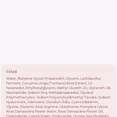
Skład:
Water, Butylene Glycol, Propanediol, Glycerin, Lactobacillus
Ferment, Curcuma Longa (Turmeric) Root Extract, 1,2-
hexanediol, Ethylhexylglycerin, Methyl Gluceth-20, Glycereth-26,
Niacinamide, Sodium Dna, Methylpropanediol, Glyceryl
Polymethacrylate, Sodium Polyacryloyldimethyl Taurate, Sodium
Hyaluronate, Adenosine, Disodium Edta, Cyanocobalamin,
Glycine, Glutamic Acid, Arginine, Glutathione, Pentylene Glycol,
Rosa Damascena Flower Water, Rosa Damascena Flower Oil,
Ceramide Np, Caprylic/capric Triglyceride, Glycine Soja (Soybean)