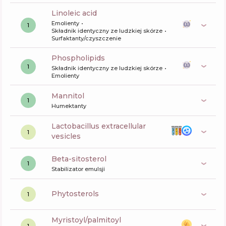
linoleic acid
Emolienty
1
Składnik identyczny ze ludzkiej skórze
Surfaktanty/czyszczenie
phospholipids
1
Składnik identyczny ze ludzkiej skórze
Emolienty
mannitol
1
Humektanty
lactobacillus extracellular
1
vesicles
beta-sitosterol
1
Stabilizator emulsji
phytosterols
1
myristoyl/palmitoyl
1