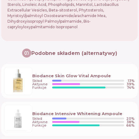
Sterols, Linoleic Acid, Phospholipids, Mannitol, Lactobacillus
Extracellular Vesicles, Beta-sitosterol, Phytosterols,
Myristoyl/palmitoyl Oxostearamide/arachamide Mea,
Dihydroxyisopropyl Palmoylpalmamide, Bis-
capryloyloxypalmitamido Isopropanol
Podobne składem (alternatywy)
Biodance Skin Glow Vital Ampoule
Skład
13
%
Aktywne
39
%
Funkcje
74
%
Biodance Intensive Whitening Ampoule
Skład
20
%
Aktywne
38
%
Funkcje
66
%