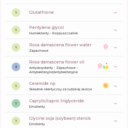
glutathione
1
pentylene glycol
1
Humektanty
Rozpuszczalnik
rosa damascena flower water
1
Zapachowe
rosa damascena flower oil
3
Antyoksydanty
Zapachowe
Antybakteryjne/antybakteryjne
ceramide np
1
Składnik identyczny ze ludzkiej skórze
caprylic/capric triglyceride
1
Emolienty
glycine soja (soybean) sterols
1
Emolienty