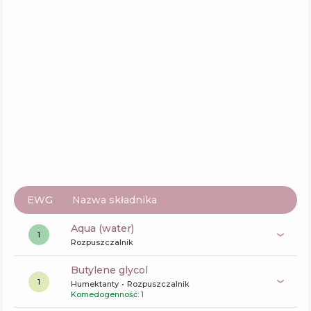
Skład
12
%
Aktywne
37
%
Funkcje
55
%
EWG
Nazwa składnika
aqua (water)
1
Rozpuszczalnik
butylene glycol
1
Humektanty
Rozpuszczalnik
Komedogenność: 1