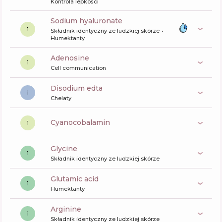
Kontrola lepkości
sodium hyaluronate
1
Składnik identyczny ze ludzkiej skórze
Humektanty
Adenosine
1
Cell communication
disodium edta
1
Chelaty
cyanocobalamin
1
glycine
1
Składnik identyczny ze ludzkiej skórze
glutamic acid
1
Humektanty
arginine
1
Składnik identyczny ze ludzkiej skórze