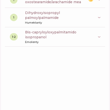
oxostearamide/arachamide mea
dihydroxyisopropyl
palmoylpalmamide
1
Humektanty
bis-capryloyloxypalmitamido
isopropanol
1-2
Emolienty