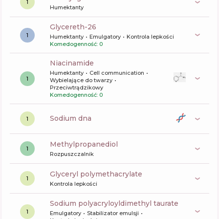
1
Humektanty
glycereth-26
1
Humektanty
Emulgatory
Kontrola lepkości
Komedogenność: 0
niacinamide
Humektanty
Cell communication
1
Wybielające do twarzy
Przeciwtrądzikowy
Komedogenność: 0
sodium dna
1
methylpropanediol
1
Rozpuszczalnik
glyceryl polymethacrylate
1
Kontrola lepkości
sodium polyacryloyldimethyl taurate
1
Emulgatory
Stabilizator emulsji