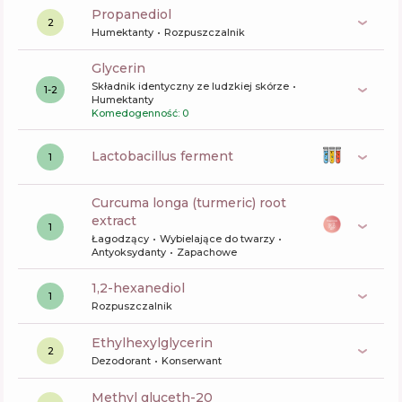
propanediol
2
Humektanty
Rozpuszczalnik
glycerin
Składnik identyczny ze ludzkiej skórze
1-2
Humektanty
Komedogenność: 0
lactobacillus ferment
1
curcuma longa (turmeric) root
extract
1
Łagodzący
Wybielające do twarzy
Antyoksydanty
Zapachowe
1,2-hexanediol
1
Rozpuszczalnik
ethylhexylglycerin
2
Dezodorant
Konserwant
methyl gluceth-20