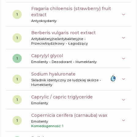
fragaria chiloensis (strawberry) fruit
extract
1
Antyoksydanty
berberis vulgaris root extract
1
Antybakteryjne/antybakteryjne
Przeciwtrądzikowy
Łagodzący
caprylyl glycol
1
Emolienty
Dezodorant
Humektanty
sodium hyaluronate
1
Składnik identyczny ze ludzkiej skórze
Humektanty
caprylic / capric triglyceride
1
Emolienty
copernicia cerifera (carnauba) wax
1
Emolienty
Komedogenność: 1