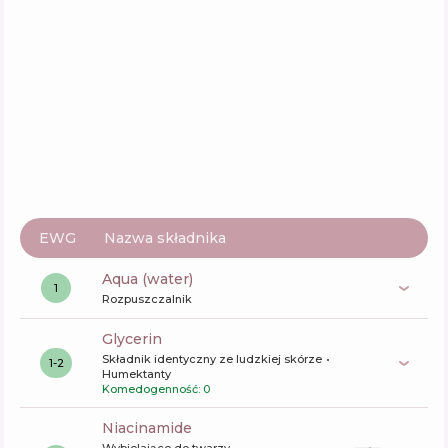
Funkcje
57
%
Ada Tina Clarivis Tx Serum
Skład
5
%
Aktywne
67
%
Funkcje
41
%
EWG
Nazwa składnika
aqua (water)
1
Rozpuszczalnik
glycerin
Składnik identyczny ze ludzkiej skórze
1-2
Humektanty
Komedogenność: 0
niacinamide