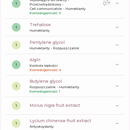
Wybielające do twarzy
1
Przeciwtrądzikowy
Cell communication
Humektanty
Komedogenność: 0
trehalose
1
Humektanty
pentylene glycol
1
Humektanty
Rozpuszczalnik
algin
1
Kontrola lepkości
Komedogenność: 4
butylene glycol
1
Rozpuszczalnik
Humektanty
Komedogenność: 1
morus nigra fruit extract
1
lycium chinense fruit extract
1
Antyoksydanty