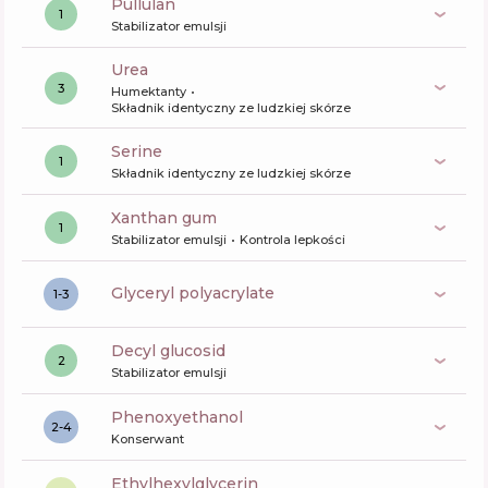
pullulan
1
Stabilizator emulsji
urea
3
Humektanty
Składnik identyczny ze ludzkiej skórze
serine
1
Składnik identyczny ze ludzkiej skórze
xanthan gum
1
Stabilizator emulsji
Kontrola lepkości
glyceryl polyacrylate
1-3
decyl glucosid
2
Stabilizator emulsji
phenoxyethanol
2-4
Konserwant
ethylhexylglycerin