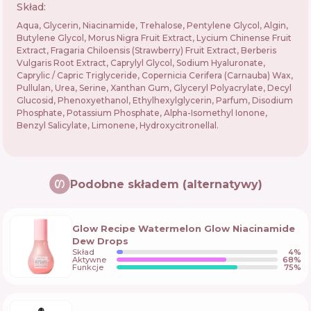
Skład:
Aqua, Glycerin, Niacinamide, Trehalose, Pentylene Glycol, Algin,
Butylene Glycol, Morus Nigra Fruit Extract, Lycium Chinense Fruit
Extract, Fragaria Chiloensis (Strawberry) Fruit Extract, Berberis
Vulgaris Root Extract, Caprylyl Glycol, Sodium Hyaluronate,
Caprylic / Capric Triglyceride, Copernicia Cerifera (Carnauba) Wax,
Pullulan, Urea, Serine, Xanthan Gum, Glyceryl Polyacrylate, Decyl
Glucosid, Phenoxyethanol, Ethylhexylglycerin, Parfum, Disodium
Phosphate, Potassium Phosphate, Alpha-Isomethyl Ionone,
Benzyl Salicylate, Limonene, Hydroxycitronellal.
Podobne składem (alternatywy)
Glow Recipe Watermelon Glow Niacinamide
Dew Drops
Skład
4
%
Aktywne
68
%
Funkcje
75
%