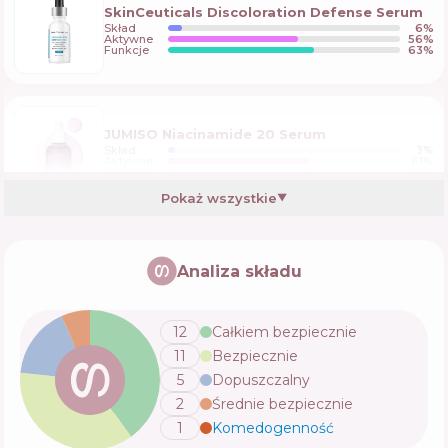
SkinCeuticals Discoloration Defense Serum
Skład
6
%
Aktywne
56
%
Funkcje
63
%
JUMISO Niacinamide 20 Serum
Skład
3
%
Aktywne
61
%
Funkcje
60
%
Pokaż wszystkie
▼
Genabelle Edelweiss Lifting Serum
Analiza składu
Skład
6
%
Aktywne
52
%
Funkcje
71
%
12
Całkiem bezpiecznie
11
Bezpiecznie
Geek & Gorgeous B-Bomb 10% Niacinamide
5
Dopuszczalny
Serum
2
Średnie bezpiecznie
Skład
7
%
Aktywne
56
%
Funkcje
56
%
1
Komedogenność
💬