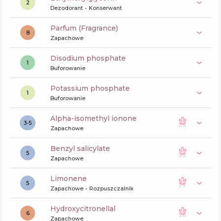
2
Dezodorant
Konserwant
Parfum (Fragrance)
8
Zapachowe
disodium phosphate
1
Buforowanie
potassium phosphate
1
Buforowanie
alpha-isomethyl ionone
3-5
Zapachowe
benzyl salicylate
5
Zapachowe
limonene
5
Zapachowe
Rozpuszczalnik
hydroxycitronellal
6
Zapachowe