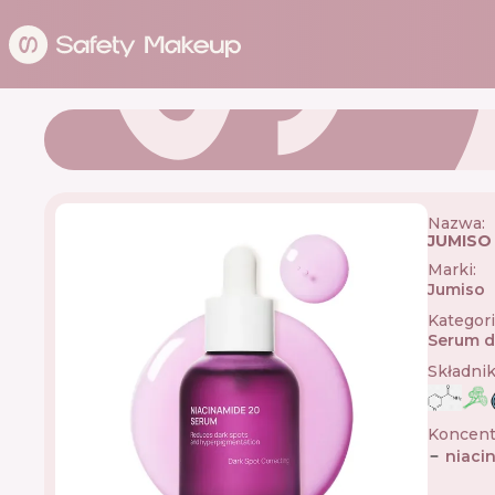
Nazwa:
JUMISO 
Marki
:
Jumiso

Kategor
Serum d
Składni
Koncent
niaci