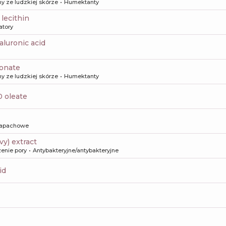
y ze ludzkiej skórze
Humektanty
 lecithin
atory
aluronic acid
ronate
y ze ludzkiej skórze
Humektanty
10 oleate
apachowe
ivy) extract
enie pory
Antybakteryjne/antybakteryjne
id