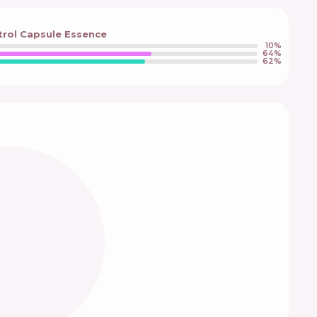
trol Capsule Essence
10
%
64
%
62
%