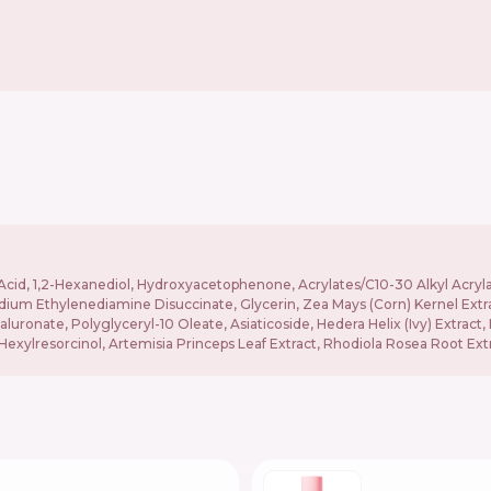
Acid, 1,2-Hexanediol, Hydroxyacetophenone, Acrylates/C10-30 Alkyl Acryla
sodium Ethylenediamine Disuccinate, Glycerin, Zea Mays (Corn) Kernel Extra
ronate, Polyglyceryl-10 Oleate, Asiaticoside, Hedera Helix (Ivy) Extract, 
, Hexylresorcinol, Artemisia Princeps Leaf Extract, Rhodiola Rosea Root Ext