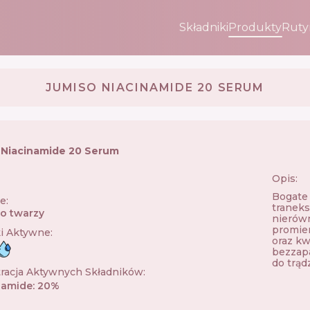
Składniki
Produkty
Ruty
JUMISO NIACINAMIDE 20 SERUM
Niacinamide 20 Serum
Opis:
🇷
Bogate 
ie
:
traneks
o twarzy
nierówn
promien
ki Aktywne
:
oraz kw
bezzapa
do trąd
racja Aktywnych Składników
:
namide
:
20
%