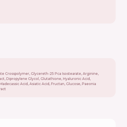
te Crosspolymer, Glycereth-25 Pca Isostearate, Arginine,
ct, Dipropylene Glycol, Glutathione, Hyaluronic Acid,
Madecassic Acid, Asiatic Acid, Fructan, Glucose, Paeonia
ract