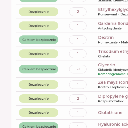
Składnik identyczn
ethylhexylgly
2
Bezpiecznie
Konserwant
Dez
gardenia flori
1
Bezpiecznie
Antyoksydanty
dextrin
1
Całkiem bezpiecznie
Humektanty
Mat
trisodium et
1
Bezpiecznie
Chelaty
glycerin
1-2
Całkiem bezpiecznie
Składnik identyczn
Komedogenność: 
zea mays (cor
1
Bezpiecznie
Kontrola lepkości
dipropylene g
2
Bezpiecznie
Rozpuszczalnik
glutathione
1
Bezpiecznie
hyaluronic aci
1
Całkiem bezpiecznie