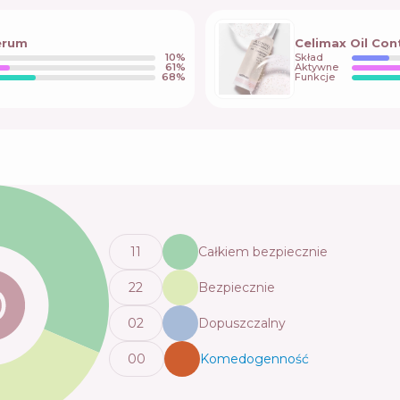
Serum
Celimax Oil Con
10
%
Skład
61
%
Aktywne
68
%
Funkcje
11
Całkiem bezpiecznie
22
Bezpiecznie
0
2
Dopuszczalny
0
0
Komedogenność
💬