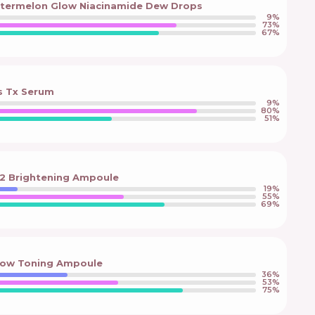
termelon Glow Niacinamide Dew Drops
9
%
73
%
67
%
is Tx Serum
9
%
80
%
51
%
2 Brightening Ampoule
19
%
55
%
69
%
Glow Toning Ampoule
36
%
53
%
75
%