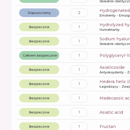
Składnik identyczn
hydrogenated
2
Dopuszczalny
Emolienty
Emulg
hydrolyzed hy
1
Bezpiecznie
Humektanty
sodium hyalu
1
Bezpiecznie
Składnik identyczn
polyglyceryl-
1
Całkiem bezpiecznie
asiaticoside
1
Bezpiecznie
Antyoksydanty
Z
hedera helix (
1
Bezpiecznie
Łagodzący
Zwęż
madecassic ac
1
Bezpiecznie
asiatic acid
1
Bezpiecznie
fructan
1
Bezpiecznie