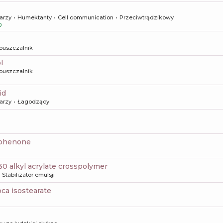
arzy
Humektanty
Cell communication
Przeciwtrądzikowy
0
puszczalnik
l
puszczalnik
id
arzy
Łagodzący
ophenone
-30 alkyl acrylate crosspolymer
Stabilizator emulsji
pca isostearate