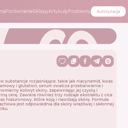
na
Porównanie
Sklepy
Artykuły
Problemy
Autoryzacja
w substancje rozjaśniające, takie jak niacynamid, kwas
amowy i glutation, serum zwalcza przebarwienia i
omierny koloryt skóry, zapewniając jej czystą i
ną cerę. Zawiera również trzy rodzaje ekstraktu z cica
as hialuronowy, które koją i nawilżają skórę. Formuła
chowa jest odpowiednia dla skóry wrażliwej i skłonnej
ziku.