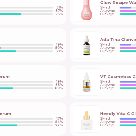
Glow Recipe Wa
31
%
Skład
57
%
Aktywne
75
%
Funkcje
Ada Tina Clariv
19
%
Skład
59
%
Aktywne
71
%
Funkcje
Serum
VT Cosmetics G
19
%
Skład
55
%
Aktywne
69
%
Funkcje
Serum
Needly Vita C 
17
%
Skład
54
%
Aktywne
72
%
Funkcje