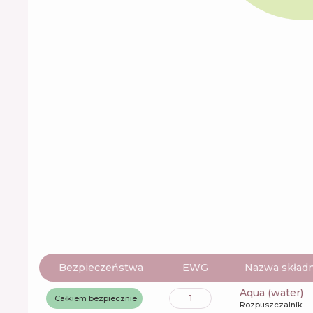
Bezpieczeństwa
EWG
Nazwa składn
aqua (water)
1
Całkiem bezpiecznie
Rozpuszczalnik