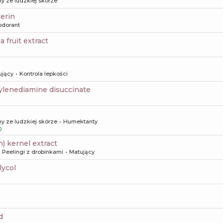
y ze ludzkiej skórze
cerin
odorant
da fruit extract
ujący
Kontrola lepkości
hylenediamine disuccinate
y ze ludzkiej skórze
Humektanty
0
n) kernel extract
Peelingi z drobinkami
Matujący
lycol
d