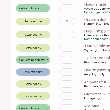
niacinamide
1
Całkiem bezpiecznie
Wybielające do tw
Komedogenność: 
propanediol
2
Bezpiecznie
Humektanty
Roz
butylene glyco
1
Bezpiecznie
Humektanty
Roz
Komedogenność: 1
tranexamic ac
1
Bezpiecznie
Wybielające do tw
1,2-hexanediol
1
Całkiem bezpiecznie
Rozpuszczalnik
Hydroxyacet
1
Dopuszczalny
Antyoksydanty
acrylates/c10
1
Bezpiecznie
Kontrola lepkości
glycereth-25 
1
Bezpiecznie
Emulgatory
arginine
1
Całkiem bezpiecznie