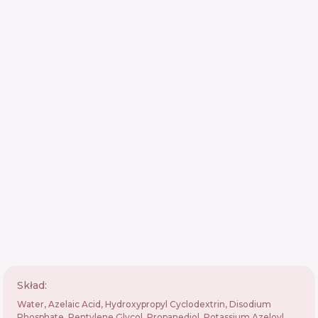
Skład:
Water, Azelaic Acid, Hydroxypropyl Cyclodextrin, Disodium
Phosphate, Pentylene Glycol, Propanediol, Potassium Azeloyl