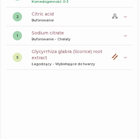
Komedogenność: 0-3
citric acid
2
Buforowanie
sodium citrate
1
Buforowanie
Chelaty
glycyrrhiza glabra (licorice) root
extract
5
Łagodzący
Wybielające do twarzy