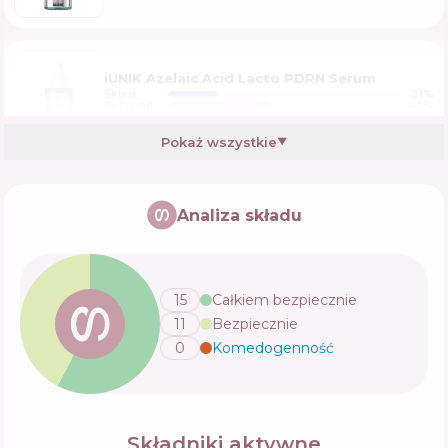
iUNIK Azelaic Acid Lacto PDRN Serum
Skład
21
%
Aktywne
43
%
Funkcje
64
%
Pokaż wszystkie
▼
Dr.Ceuracle Azelaic 10 & Madeca Ampoule
Analiza składu
Skład
15
%
Aktywne
43
%
Funkcje
65
%
15
Całkiem bezpiecznie
Needly Azelaic Acid 15 Glutathione Serum
11
Bezpiecznie
Skład
18
%
0
Komedogenność
💬
Aktywne
34
%
Funkcje
73
%
VT Cosmetics Azelaic Acid Cica Exosome A1
Składniki aktywne