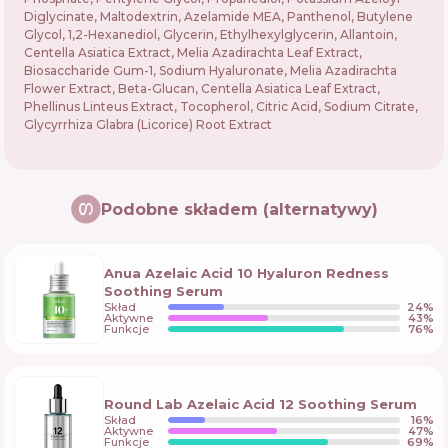
Diglycinate, Maltodextrin, Azelamide MEA, Panthenol, Butylene
Glycol, 1,2-Hexanediol, Glycerin, Ethylhexylglycerin, Allantoin,
Centella Asiatica Extract, Melia Azadirachta Leaf Extract,
Biosaccharide Gum-1, Sodium Hyaluronate, Melia Azadirachta
Flower Extract, Beta-Glucan, Centella Asiatica Leaf Extract,
Phellinus Linteus Extract, Tocopherol, Citric Acid, Sodium Citrate,
Glycyrrhiza Glabra (Licorice) Root Extract
Podobne składem (alternatywy)
Anua Azelaic Acid 10 Hyaluron Redness
Soothing Serum
Skład
24
%
Aktywne
43
%
Funkcje
76
%
Round Lab Azelaic Acid 12 Soothing Serum
Skład
16
%
Aktywne
47
%
Funkcje
69
%