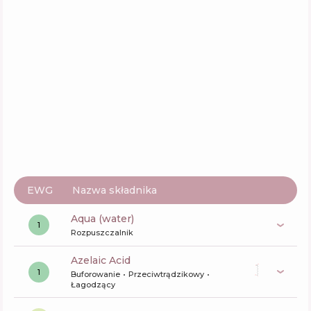
Skintegra Infrared Superpotent Skin
Supporting & Correcting Concentrate
Skład
12
%
Aktywne
40
%
Funkcje
54
%
EWG
Nazwa składnika
aqua (water)
1
Rozpuszczalnik
Azelaic Acid
1
Buforowanie
Przeciwtrądzikowy
Łagodzący