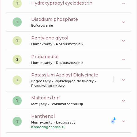
hydroxypropyl cyclodextrin
1
disodium phosphate
1
Buforowanie
pentylene glycol
1
Humektanty
Rozpuszczalnik
propanediol
2
Humektanty
Rozpuszczalnik
Potassium Azeloyl Diglycinate
1
Łagodzący
Wybielające do twarzy
Przeciwtrądzikowy
maltodextrin
1
Matujący
Stabilizator emulsji
panthenol
1
Humektanty
Łagodzący
Komedogenność: 0