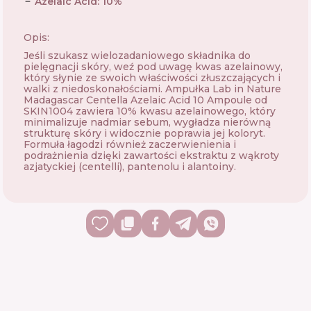
Azelaic Acid
:
10
%
Opis:
Jeśli szukasz wielozadaniowego składnika do
pielęgnacji skóry, weź pod uwagę kwas azelainowy,
który słynie ze swoich właściwości złuszczających i
walki z niedoskonałościami. Ampułka Lab in Nature
Madagascar Centella Azelaic Acid 10 Ampoule od
SKIN1004 zawiera 10% kwasu azelainowego, który
minimalizuje nadmiar sebum, wygładza nierówną
strukturę skóry i widocznie poprawia jej koloryt.
Formuła łagodzi również zaczerwienienia i
podrażnienia dzięki zawartości ekstraktu z wąkroty
azjatyckiej (centelli), pantenolu i alantoiny.