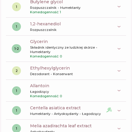
butylene glycol
1
Rozpuszczalnik
Humektanty
Komedogenność: 1
1,2-hexanediol
1
Rozpuszczalnik
glycerin
Składnik identyczny ze ludzkiej skórze
1-2
Humektanty
Komedogenność: 0
ethylhexylglycerin
2
Dezodorant
Konserwant
allantoin
1
Łagodzący
Komedogenność: 0
centella asiatica extract
1
Humektanty
Antyoksydanty
Łagodzący
melia azadirachta leaf extract
1
Antyoksydanty