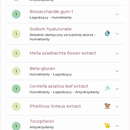
biosaccharide gum-1
1
Łagodzący
Humektanty
sodium hyaluronate
1
Składnik identyczny ze ludzkiej skórze
Humektanty
melia azadirachta flower extract
1
beta-glucan
1
Humektanty
Łagodzący
centella asiatica leaf extract
1
Humektanty
Łagodzący
Antyoksydanty
phellinus linteus extract
1
tocopherol
1
Antyoksydanty