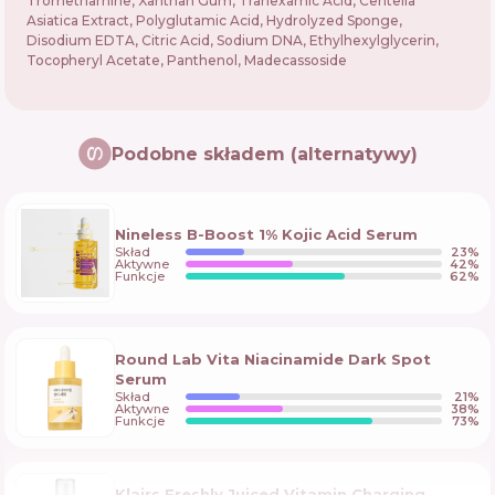
Tromethamine, Xanthan Gum, Tranexamic Acid, Centella
Asiatica Extract, Polyglutamic Acid, Hydrolyzed Sponge,
Disodium EDTA, Citric Acid, Sodium DNA, Ethylhexylglycerin,
Tocopheryl Acetate, Panthenol, Madecassoside
Podobne składem (alternatywy)
Nineless B-Boost 1% Kojic Acid Serum
Skład
23
%
Aktywne
42
%
Funkcje
62
%
Round Lab Vita Niacinamide Dark Spot
Serum
Skład
21
%
Aktywne
38
%
Funkcje
73
%
Klairs Freshly Juiced Vitamin Charging