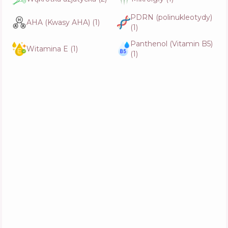
PDRN (polinukleotydy)
AHA (Kwasy AHA)
(
1
)
Abib Red Effect Serum 1.05 Pump
(
1
)
Skład
15
%
Aktywne
37
%
Panthenol (Vitamin B5)
Funkcje
77
%
Witamina E
(
1
)
(
1
)
Needly Glow Peeling Serum
Skład
23
%
Aktywne
35
%
Funkcje
69
%
iUNIK TXA Niacinamide Narcissus PDRN
Serum
Skład
14
%
Aktywne
43
%
Funkcje
61
%
APRILSKIN TXA Niacinamide Toning Shot 99
Serum
Skład
16
%