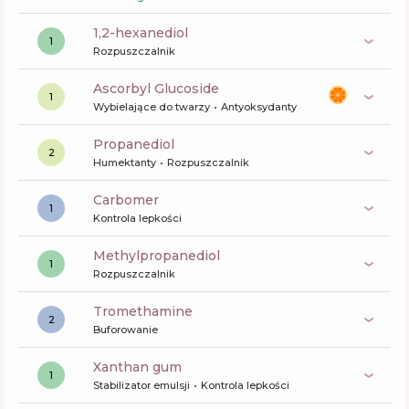
1,2-hexanediol
1
Rozpuszczalnik
Ascorbyl Glucoside
1
Wybielające do twarzy
Antyoksydanty
propanediol
2
Humektanty
Rozpuszczalnik
carbomer
1
Kontrola lepkości
methylpropanediol
1
Rozpuszczalnik
tromethamine
2
Buforowanie
xanthan gum
1
Stabilizator emulsji
Kontrola lepkości