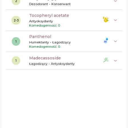
2
Dezodorant
Konserwant
tocopheryl acetate
2-3
Antyoksydanty
Komedogenność: 0
panthenol
1
Humektanty
Łagodzący
Komedogenność: 0
madecassoside
1
Łagodzący
Antyoksydanty