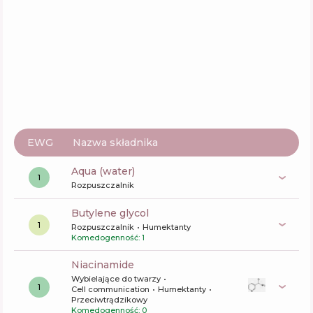
Aktywne
38
%
Funkcje
66
%
EWG
Nazwa składnika
aqua (water)
1
Rozpuszczalnik
butylene glycol
1
Rozpuszczalnik
Humektanty
Komedogenność: 1
niacinamide
Wybielające do twarzy
1
Cell communication
Humektanty
Przeciwtrądzikowy
Komedogenność: 0