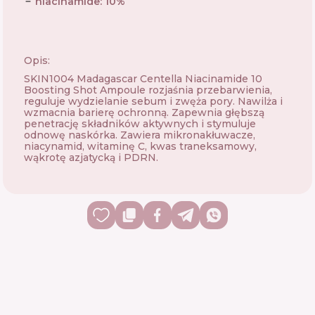
niacinamide
:
10
%
Opis:
SKIN1004 Madagascar Centella Niacinamide 10
Boosting Shot Ampoule rozjaśnia przebarwienia,
reguluje wydzielanie sebum i zwęża pory. Nawilża i
wzmacnia barierę ochronną. Zapewnia głębszą
penetrację składników aktywnych i stymuluje
odnowę naskórka. Zawiera mikronakłuwacze,
niacynamid, witaminę C, kwas traneksamowy,
wąkrotę azjatycką i PDRN.