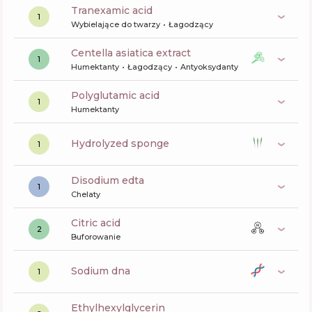
tranexamic acid
1
Wybielające do twarzy
Łagodzący
centella asiatica extract
1
Humektanty
Łagodzący
Antyoksydanty
polyglutamic acid
1
Humektanty
hydrolyzed sponge
1
disodium edta
1
Chelaty
citric acid
2
Buforowanie
sodium dna
1
ethylhexylglycerin