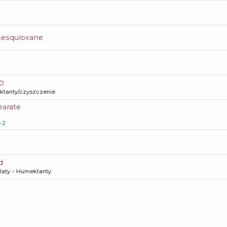
lsesquioxane
20
aktanty/czyszczenie
earate
-2
d
laty
Humektanty