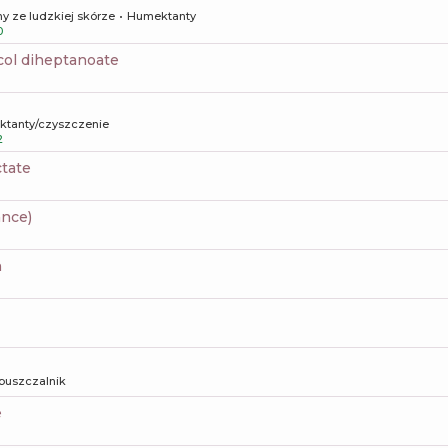
y ze ludzkiej skórze
Humektanty
0
ycol diheptanoate
aktanty/czyszczenie
2
ctate
ance)
h
puszczalnik
e