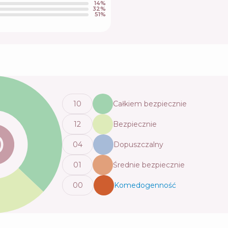
14
%
32
%
51
%
10
Całkiem bezpiecznie
12
Bezpiecznie
0
4
Dopuszczalny
0
1
Średnie bezpiecznie
0
0
Komedogenność
💬