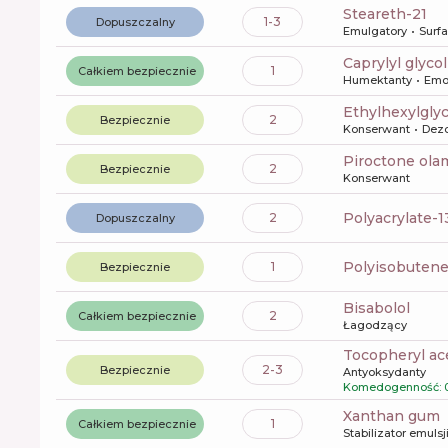
steareth-21
1-3
Dopuszczalny
Emulgatory
Surf
caprylyl glycol
1
Całkiem bezpiecznie
Humektanty
Emo
ethylhexylgly
2
Bezpiecznie
Konserwant
Dez
piroctone ol
2
Bezpiecznie
Konserwant
polyacrylate-1
2
Dopuszczalny
polyisobuten
1
Bezpiecznie
bisabolol
2
Całkiem bezpiecznie
Łagodzący
tocopheryl ac
2-3
Bezpiecznie
Antyoksydanty
Komedogenność: 
xanthan gum
1
Całkiem bezpiecznie
Stabilizator emulsj