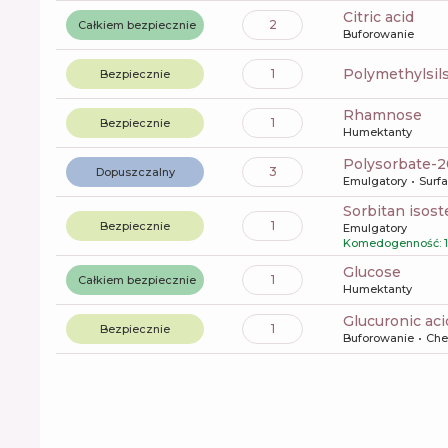
citric acid
2
Całkiem bezpiecznie
Buforowanie
polymethylsi
1
Bezpiecznie
rhamnose
1
Bezpiecznie
Humektanty
polysorbate-
3
Dopuszczalny
Emulgatory
Surf
sorbitan isost
1
Bezpiecznie
Emulgatory
Komedogenność: 1
glucose
1
Całkiem bezpiecznie
Humektanty
glucuronic aci
1
Bezpiecznie
Buforowanie
Che