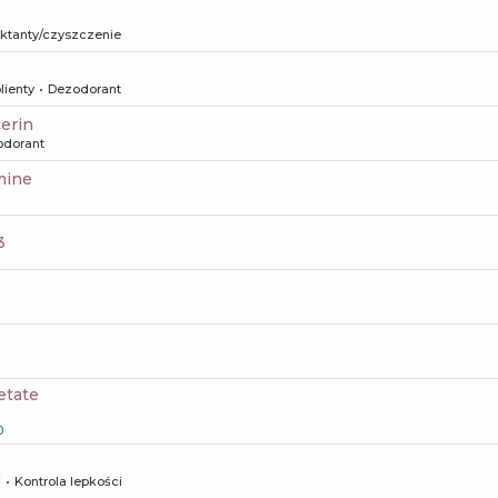
aktanty/czyszczenie
lienty
Dezodorant
cerin
odorant
amine
3
e
etate
0
i
Kontrola lepkości