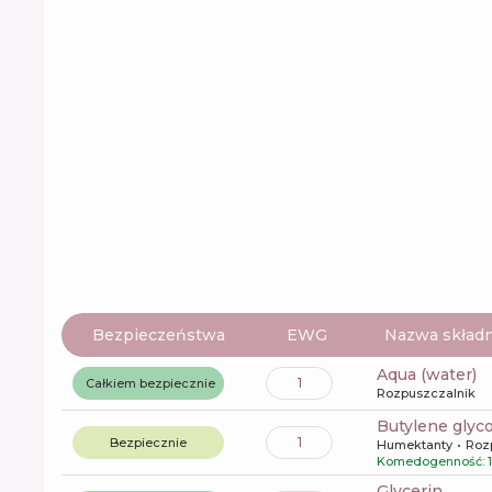
Bezpieczeństwa
EWG
Nazwa składn
aqua (water)
1
Całkiem bezpiecznie
Rozpuszczalnik
butylene glyco
1
Bezpiecznie
Humektanty
Roz
Komedogenność: 1
glycerin