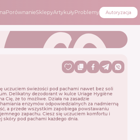
na
Porównanie
Sklepy
Artykuły
Problemy
Autoryzacja
ię uczuciem świeżości pod pachami nawet bez soli
um. Delikatny dezodorant w kulce Uriage Hygiène
a Cię, że to możliwe. Działa na zasadzie
chamiania enzymów odpowiedzialnych za nadmierną
ść, a przede wszystkim zapobiega powstawaniu
jemnego zapachu. Ciesz się uczuciem komfortu i
j skóry pod pachami każdego dnia.