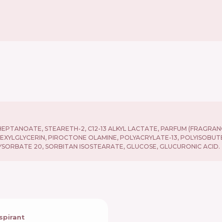
HEPTANOATE, STEARETH-2, C12-13 ALKYL LACTATE, PARFUM (FRAGRANC
LHEXYLGLYCERIN, PIROCTONE OLAMINE, POLYACRYLATE-13, POLYISOB
YSORBATE 20, SORBITAN ISOSTEARATE, GLUCOSE, GLUCURONIC ACID.
spirant