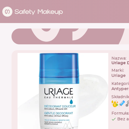
Nazwa:
Uriage 
Marki
:
Uriage

Kategor
Antyper
Składni
Formuła
Bez 