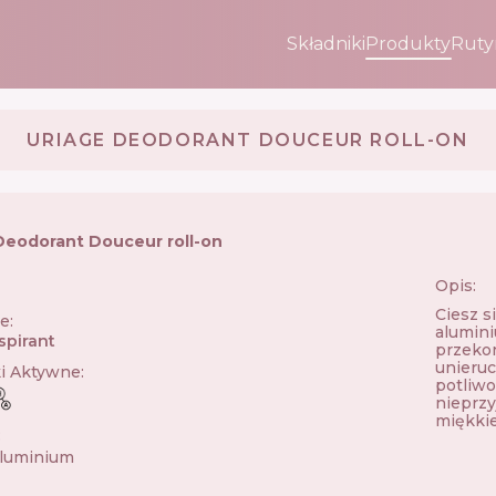
Składniki
Produkty
Ruty
URIAGE DEODORANT DOUCEUR ROLL-ON
Deodorant Douceur roll-on
Opis:
🇷
Ciesz s
ie
:
alumini
spirant
przekon
unieru
ki Aktywne
:
potliwo
nieprzy
miękkie
:
aluminium