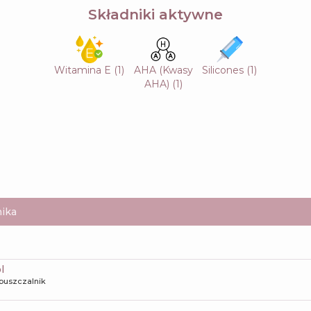
Składniki aktywne
Witamina E
(
1
)
AHA (Kwasy
Silicones
(
1
)
AHA)
(
1
)
ika
l
puszczalnik