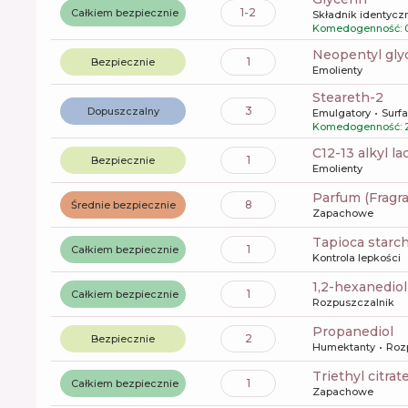
1-2
Całkiem bezpiecznie
Składnik identyczn
Komedogenność: 
neopentyl gl
1
Bezpiecznie
Emolienty
steareth-2
3
Dopuszczalny
Emulgatory
Surf
Komedogenność: 
c12-13 alkyl la
1
Bezpiecznie
Emolienty
Parfum (Fragr
8
Średnie bezpiecznie
Zapachowe
tapioca starc
1
Całkiem bezpiecznie
Kontrola lepkości
1,2-hexanediol
1
Całkiem bezpiecznie
Rozpuszczalnik
propanediol
2
Bezpiecznie
Humektanty
Roz
triethyl citrat
1
Całkiem bezpiecznie
Zapachowe