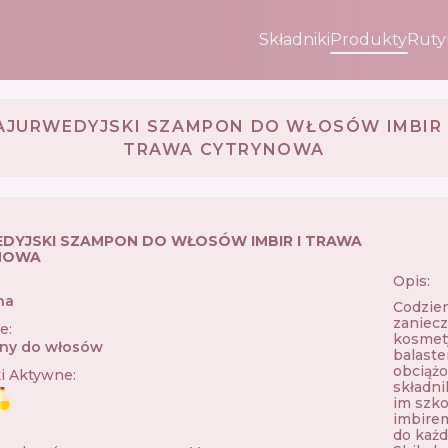
Składniki
Produkty
Ruty
AJURWEDYJSKI SZAMPON DO WŁOSÓW IMBIR 
TRAWA CYTRYNOWA
DYJSKI SZAMPON DO WŁOSÓW IMBIR I TRAWA
NOWA
Opis:
na
🇵🇱
Codzien
zaniecz
ie
:
kosmety
ny do włosów
balaste
obciążo
ki Aktywne
:
składni
im szko
imbirem
:
do każd