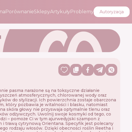
na
Porównanie
Sklepy
Artykuły
Problemy
Autoryzacja
I
nie pasma narażone są na toksyczne działanie
yszczeń atmosferycznych, chlorowanej wody oraz
ków do stylizacji. Ich powierzchnia zostaje obarczona
m, który pozbawia je witalności i blasku, natomiast
na skóra głowy nie przyswaja optymalnie tlenu oraz
ków odżywczych. Uwolnij swoje kosmyki od tego, co
dzi – pomoże Ci w tym ajurwedyjski szampon z
 i trawą cytrynową Orientana. Specyfik jest polecany
ego rodzaju włosów. Dzięki obecności roślin Reetha i