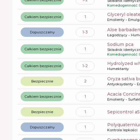
Składnik identyczn
Komedogenność: 
glyceryl oleat
1
Całkiem bezpiecznie
Emolienty
Emulg
aloe barbaden
1-3
Dopuszczalny
Łagodzący
Hume
sodium pca
1
Całkiem bezpiecznie
Składnik identyczn
Komedogenność: 
hydrolyzed w
1-2
Całkiem bezpiecznie
Humektanty
oryza sativa b
2
Bezpiecznie
Antyoksydanty
E
Acacia Concin
1
Całkiem bezpiecznie
Emolienty
Surfak
sepicontrol a5
1
Bezpiecznie
polyquaterni
1
Dopuszczalny
Kontrola lepkości