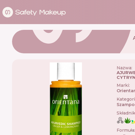
Nazwa:
AJURWE
CYTRY
Marki
:
Orienta
Kategor
Szampo
Składni
Formuła