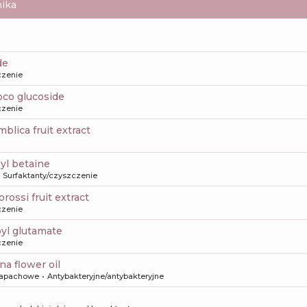
ika
de
czenie
oco glucoside
czenie
mblica fruit extract
yl betaine
Surfaktanty/czyszczenie
rossi fruit extract
czenie
oyl glutamate
czenie
na flower oil
apachowe
Antybakteryjne/antybakteryjne