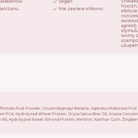
Shikaka
parabenów
Vegan
trucizn
iarczanu
Nie zawiera silikonu
efekcie
rozczes
świeżoś
agrest)
stymulu
wolny o
szampon
uzupełn
Officinalis Fruit Powder, Cocamidopropyl Betaine, Sapindus Mukorossi F
odium PCA, Hydrolyzed Wheat Protein, Oryza Sativa Bran Oil, Acacia Conci
S, Hydrolyzed Sweet Almond Protein, Menthol, Xanthan Gum, Zingiber Off