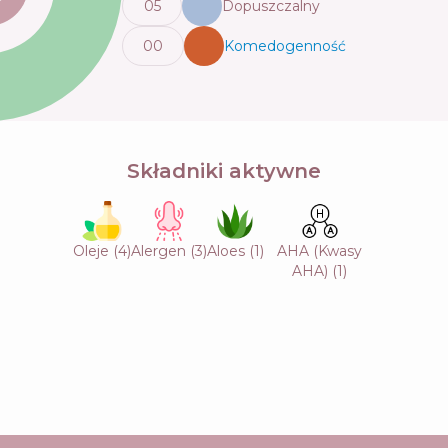
0
5
Dopuszczalny
0
0
Komedogenność
💬
Składniki aktywne
Oleje
(
4
)
Alergen
(
3
)
Aloes
(
1
)
AHA (Kwasy
AHA)
(
1
)