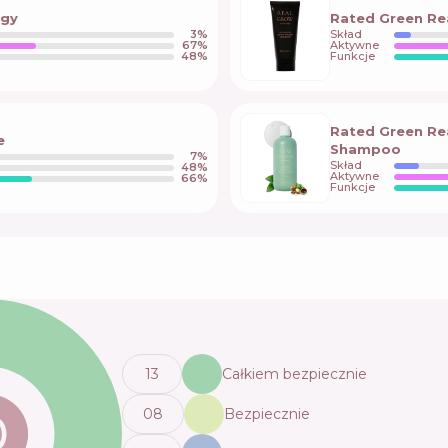
rgy
Rated Green Re
3
%
Skład
67
%
Aktywne
48
%
Funkcje
Rated Green Re
e
Shampoo
7
%
Skład
48
%
Aktywne
66
%
Funkcje
13
Całkiem bezpiecznie
0
8
Bezpiecznie