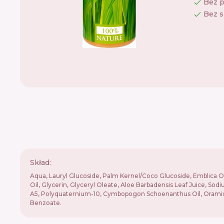
Bez 
Bez s
Skład:
Aqua, Lauryl Glucoside, Palm Kernel/Coco Glucoside, Emblica 
Oil, Glycerin, Glyceryl Oleate, Aloe Barbadensis Leaf Juice, S
A5, Polyquaternium-10, Cymbopogon Schoenanthus Oil, Oramix N
Benzoate.