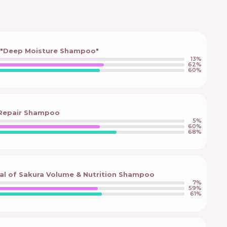
k "Deep Moisture Shampoo"
13
%
62
%
60
%
 Repair Shampoo
5
%
60
%
68
%
ual of Sakura Volume & Nutrition Shampoo
7
%
59
%
61
%