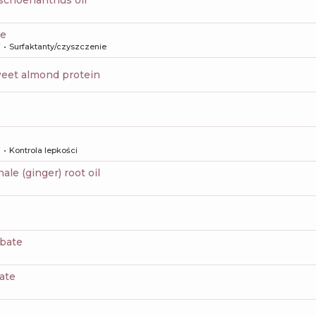
schoenanthus oil
de
i
Surfaktanty/czyszczenie
weet almond protein
i
Kontrola lepkości
inale (ginger) root oil
rbate
ate