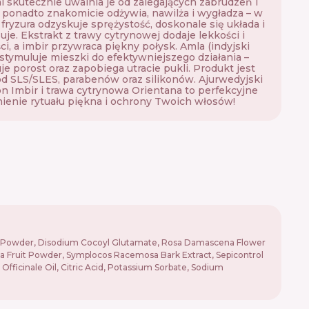
i skutecznie uwalnia je od zalegających zabrudzeń i
, ponadto znakomicie odżywia, nawilża i wygładza – w
 fryzura odzyskuje sprężystość, doskonale się układa i
uje. Ekstrakt z trawy cytrynowej dodaje lekkości i
ci, a imbir przywraca piękny połysk. Amla (indyjski
 stymuluje mieszki do efektywniejszego działania –
je porost oraz zapobiega utracie pukli. Produkt jest
d SLS/SLES, parabenów oraz silikonów. Ajurwedyjski
 Imbir i trawa cytrynowa Orientana to perfekcyjne
ienie rytuału piękna i ochrony Twoich włosów!
ruit Powder, Disodium Cocoyl Glutamate, Rosa Damascena Flower
nna Fruit Powder, Symplocos Racemosa Bark Extract, Sepicontrol
icinale Oil, Citric Acid, Potassium Sorbate, Sodium