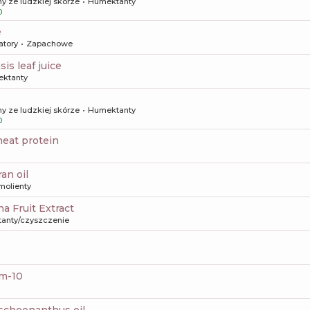
y ze ludzkiej skórze
Humektanty
0
e
atory
Zapachowe
sis leaf juice
ktanty
y ze ludzkiej skórze
Humektanty
0
heat protein
ran oil
molienty
na Fruit Extract
tanty/czyszczenie
um-10