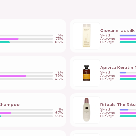
Giovanni as sil
5
%
Skład
73
%
Aktywne
66
%
Funkcje
Apivita Keratin
2
%
Skład
79
%
Aktywne
46
%
Funkcje
g Shampoo
Rituals The Rit
1
%
Skład
67
%
Aktywne
59
%
Funkcje