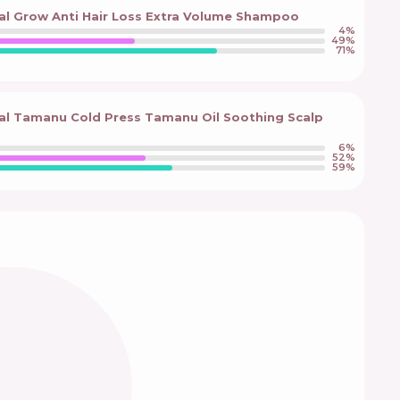
al Grow Anti Hair Loss Extra Volume Shampoo
4
%
49
%
71
%
al Tamanu Cold Press Tamanu Oil Soothing Scalp
6
%
52
%
59
%