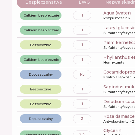
Bezpieczeństwa
EWG
Nazwa składn
aqua (water)
1
Całkiem bezpiecznie
Rozpuszczalnik
lauryl glucosi
1
Całkiem bezpiecznie
Surfaktanty/czysz
palm kernel/c
1
Bezpiecznie
Surfaktanty/czysz
phyllanthus e
1
Całkiem bezpiecznie
Humektanty
cocamidoprop
1-5
Dopuszczalny
Kontrola lepkości
sapindus muko
1
Bezpiecznie
Surfaktanty/czysz
disodium coc
1
Bezpiecznie
Surfaktanty/czysz
rosa damasce
3
Dopuszczalny
Antyoksydanty
Z
glycerin
1-2
Całkiem bezpiecznie