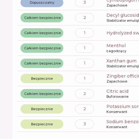
cymbopogon 
3
Dopuszczalny
Zapachowe
decyl glucosi
2
Całkiem bezpiecznie
Stabilizator emulsj
hydrolyzed s
1
Całkiem bezpiecznie
menthol
1
Całkiem bezpiecznie
Łagodzący
xanthan gum
1
Całkiem bezpiecznie
Stabilizator emulsj
zingiber offic
1
Bezpiecznie
Zapachowe
citric acid
2
Całkiem bezpiecznie
Buforowanie
potassium so
2
Bezpiecznie
Konserwant
sodium benzo
3
Bezpiecznie
Konserwant