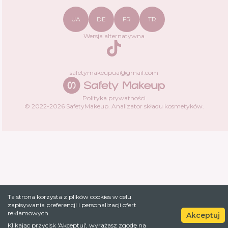
UA
DE
FR
TR
Wersja alternatywna
TikTok
safetymakeupua@gmail.com
Polityka prywatności
© 2022-
2026
SafetyMakeup.
Analizator składu kosmetyków
.
Ta strona korzysta z plików cookies w celu
zapisywania preferencji i personalizacji ofert
reklamowych.
Akceptuj
Klikając przycisk 'Akceptuj', wyrażasz zgodę na