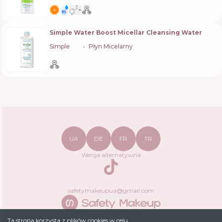
Simple Water Boost Micellar Cleansing Water
Simple
🇬🇧
Płyn Micelarny
UA
DE
FR
TR
Wersja alternatywna
TikTok
safetymakeupua@gmail.com
Polityka prywatności
Ta strona korzysta z plików cookies w celu