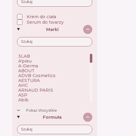
Krem do ciała
Serum do twarzy
Marki
3LAB 🇺🇸
A'pieu 🇰🇷
A-Derma 🇫🇷
ABOUT 🇺🇦
ADVB Cosmetics 🇹🇷
AESTURA 🇰🇷
AHC 🇰🇷
ARNAUD PARIS 🇫🇷
ASP 🇬🇧
Abib 🇰🇷
Academie 🇫🇷
Achroactive Max 🇧🇬
Pokaż Wszystkie
Acnemy 🇪🇸
Formuła
Acure 🇺🇸
Acwell 🇰🇷
Ada Tina 🇧🇷
Aesop 🇦🇺