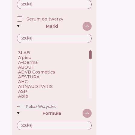
Serum do twarzy
Marki
3LAB 🇺🇸
A'pieu 🇰🇷
A-Derma 🇫🇷
ABOUT 🇺🇦
ADVB Cosmetics 🇹🇷
AESTURA 🇰🇷
AHC 🇰🇷
ARNAUD PARIS 🇫🇷
ASP 🇬🇧
Abib 🇰🇷
Academie 🇫🇷
Achroactive Max 🇧🇬
Pokaż Wszystkie
Acnemy 🇪🇸
Formuła
Acure 🇺🇸
Acwell 🇰🇷
Ada Tina 🇧🇷
Aesop 🇦🇺
Alchi 🇧🇷