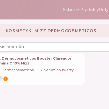
Składniki
Produkty
Ruty
KOSMETYKI MIZZ DERMOCOSMETICOS 🇧🇷
wie produktu
z Dermocosmeticos Booster Clareador
amina C 10% Mizz
z Dermocosmeticos
🇧🇷
Serum do twarzy