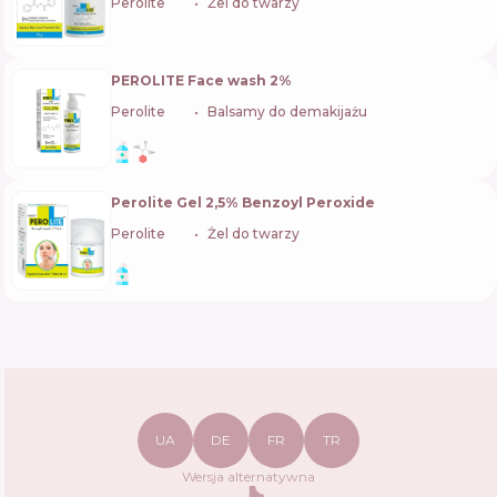
Perolite
🇮🇳
Żel do twarzy
PEROLITE Face wash 2%
Perolite
🇮🇳
Balsamy do demakijażu
Perolite Gel 2,5% Benzoyl Peroxide
Perolite
🇮🇳
Żel do twarzy
UA
DE
FR
TR
Wersja alternatywna