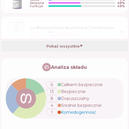
Aktywne
48
%
Funkcje
49
%
La Biosthetique Nourishing Conditioner
Skład
7
%
Aktywne
40
%
Funkcje
53
%
Pokaż wszystkie
▼
Kerastase Genesis Fortifying Anti Hair-Fall
Conditioner
Analiza składu
Skład
7
%
Aktywne
32
%
Funkcje
63
%
6
Całkiem bezpiecznie
13
Bezpiecznie
Moroccanoil Hydration Leave-In Conditioner
8
Dopuszczalny
Skład
5
%
4
Średnie bezpiecznie
Aktywne
43
%
Funkcje
66
%
1
Komedogenność
💬