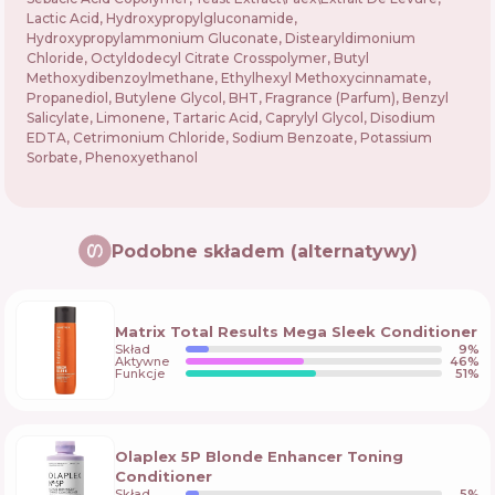
Lactic Acid, Hydroxypropylgluconamide,
Hydroxypropylammonium Gluconate, Distearyldimonium
Chloride, Octyldodecyl Citrate Crosspolymer, Butyl
Methoxydibenzoylmethane, Ethylhexyl Methoxycinnamate,
Propanediol, Butylene Glycol, BHT, Fragrance (Parfum), Benzyl
Salicylate, Limonene, Tartaric Acid, Caprylyl Glycol, Disodium
EDTA, Cetrimonium Chloride, Sodium Benzoate, Potassium
Sorbate, Phenoxyethanol
Podobne składem (alternatywy)
Matrix Total Results Mega Sleek Conditioner
Skład
9
%
Aktywne
46
%
Funkcje
51
%
Olaplex 5P Blonde Enhancer Toning
Conditioner
Skład
5
%