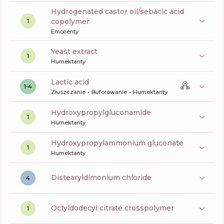
hydrogenated castor oil/sebacic acid
copolymer
1
Emolienty
yeast extract
1
Humektanty
lactic acid
1-4
Złuszczanie
Buforowanie
Humektanty
hydroxypropylgluconamide
1
Humektanty
hydroxypropylammonium gluconate
1
Humektanty
distearyldimonium chloride
4
octyldodecyl citrate crosspolymer
1