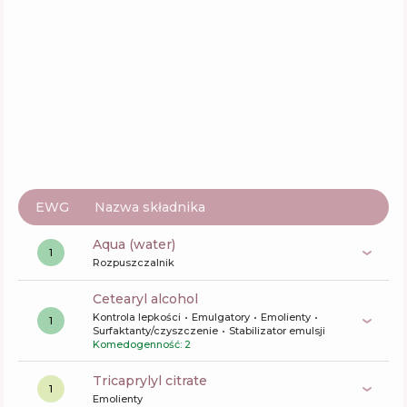
Schwarzkopf Gliss Split Ends Miracle Sealing
Conditioner
Skład
5
%
Aktywne
29
%
Funkcje
56
%
EWG
Nazwa składnika
aqua (water)
1
Rozpuszczalnik
cetearyl alcohol
Kontrola lepkości
Emulgatory
Emolienty
1
Surfaktanty/czyszczenie
Stabilizator emulsji
Komedogenność: 2
tricaprylyl citrate
1
Emolienty