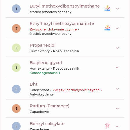
butyl methoxydibenzoylmethane
1
środek przeciwsłoneczny
ethylhexyl methoxycinnamate
7
Związki endokrynnie czynne
środek przeciwsłoneczny
propanediol
2
Humektanty
Rozpuszczalnik
butylene glycol
1
Humektanty
Rozpuszczalnik
Komedogenność: 1
bht
5
Konserwant
Związki endokrynnie czynne
Antyoksydanty
Parfum (Fragrance)
8
Zapachowe
benzyl salicylate
5
Zapachowe