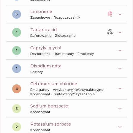
limonene
5
Zapachowe
Rozpuszczalnik
tartaric acid
1
Buforowanie
Złuszczanie
caprylyl glycol
1
Dezodorant
Humektanty
Emolienty
disodium edta
1
Chelaty
cetrimonium chloride
6
Emulgatory
Antybakteryjne/antybakteryjne
Konserwant
Surfaktanty/czyszczenie
sodium benzoate
3
Konserwant
potassium sorbate
2
Konserwant