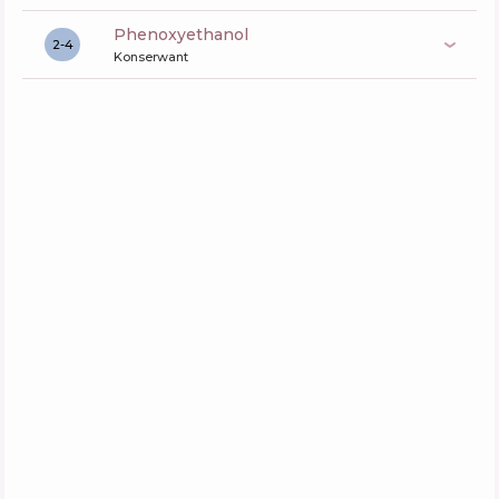
phenoxyethanol
2-4
Konserwant