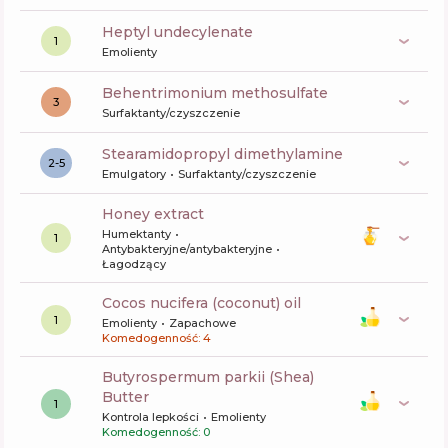
heptyl undecylenate
1
Emolienty
behentrimonium methosulfate
3
Surfaktanty/czyszczenie
Stearamidopropyl dimethylamine
2-5
Emulgatory
Surfaktanty/czyszczenie
honey extract
Humektanty
1
Antybakteryjne/antybakteryjne
Łagodzący
cocos nucifera (coconut) oil
1
Emolienty
Zapachowe
Komedogenność: 4
butyrospermum parkii (Shea)
Butter
1
Kontrola lepkości
Emolienty
Komedogenność: 0