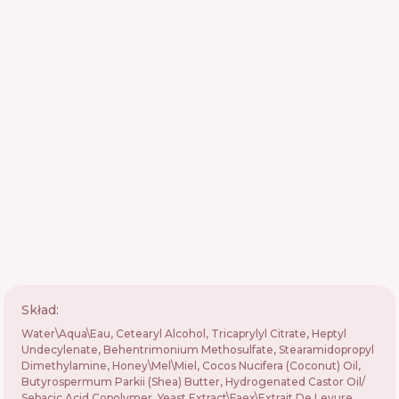
Skład:
Water\Aqua\Eau, Cetearyl Alcohol, Tricaprylyl Citrate, Heptyl
Undecylenate, Behentrimonium Methosulfate, Stearamidopropyl
Dimethylamine, Honey\Mel\Miel, Cocos Nucifera (Coconut) Oil,
Butyrospermum Parkii (Shea) Butter, Hydrogenated Castor Oil/
Sebacic Acid Copolymer, Yeast Extract\Faex\Extrait De Levure,