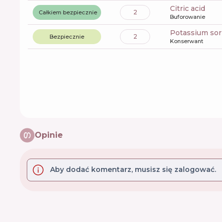
citric acid
2
Całkiem bezpiecznie
Buforowanie
potassium so
2
Bezpiecznie
Konserwant
Opinie
Aby dodać komentarz, musisz się zalogować.