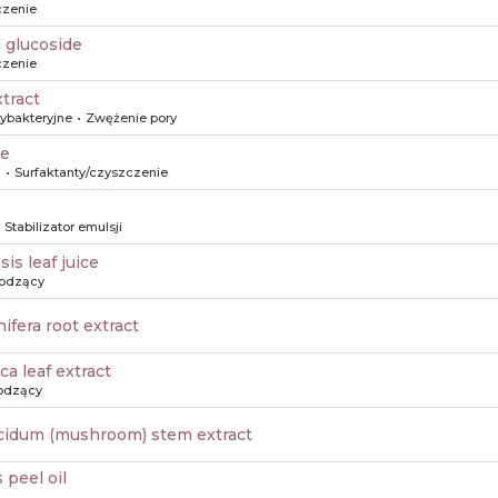
czenie
l glucoside
czenie
xtract
tybakteryjne
Zwężenie pory
de
i
Surfaktanty/czyszczenie
Stabilizator emulsji
sis leaf juice
odzący
nifera root extract
ca leaf extract
odzący
cidum (mushroom) stem extract
s peel oil