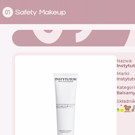
Nazwa:
Instytu
Marki
:
Instytu
Kategor
Balsamy
Składni