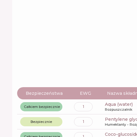
Bezpieczeństwa
EWG
Nazwa składn
aqua (water)
1
Całkiem bezpiecznie
Rozpuszczalnik
pentylene gly
1
Bezpiecznie
Humektanty
Roz
coco-glucosid
1
Całkiem bezpiecznie