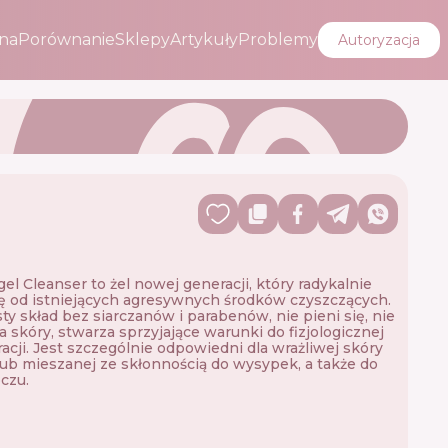
na
Porównanie
Sklepy
Artykuły
Problemy
Autoryzacja
el Cleanser to żel nowej generacji, który radykalnie
ię od istniejących agresywnych środków czyszczących.
ty skład bez siarczanów i parabenów, nie pieni się, nie
 skóry, stwarza sprzyjające warunki do fizjologicznej
acji. Jest szczególnie odpowiedni dla wrażliwej skóry
 lub mieszanej ze skłonnością do wysypek, a także do
oczu.