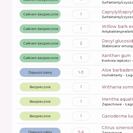
Surfaktanty/czysz
caprylyl/capry
1
Całkiem bezpiecznie
Surfaktanty/czysz
willow bark e
1
Całkiem bezpiecznie
Antybakteryjne/an
decyl glucosi
2
Całkiem bezpiecznie
Stabilizator emulsj
xanthan gum
1
Całkiem bezpiecznie
Kontrola lepkości
aloe barbaden
1-3
Dopuszczalny
Humektanty
Łag
withania som
1
Bezpiecznie
mentha aquati
1
Bezpiecznie
Zapachowe
Łag
ganoderma lu
1
Bezpiecznie
citrus sinensi
5-6
Dopuszczalny
Zapachowe