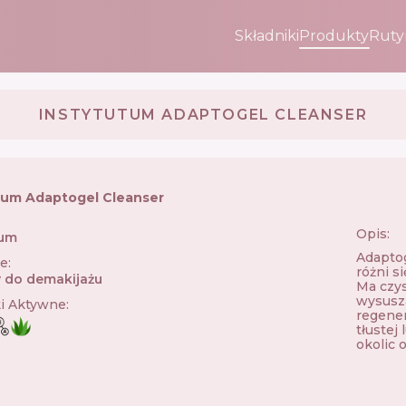
Składniki
Produkty
Ruty
INSTYTUTUM ADAPTOGEL CLEANSER
tum Adaptogel Cleanser
Opis:
tum
🇨🇭
Adaptog
ie
:
różni s
 do demakijażu
Ma czys
wysusza
ki Aktywne
:
regener
tłustej
okolic 