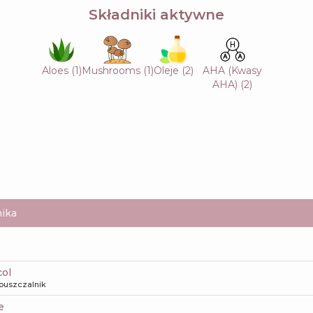
Składniki aktywne
Aloes
(
1
)
Mushrooms
(
1
)
Oleje
(
2
)
AHA (Kwasy
AHA)
(
2
)
ika
col
puszczalnik
e