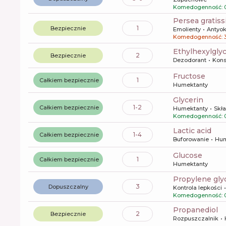
Komedogenność: 
persea gratis
1
Bezpiecznie
Emolienty
Antyo
Komedogenność: 
ethylhexylgly
2
Bezpiecznie
Dezodorant
Kons
fructose
1
Całkiem bezpiecznie
Humektanty
glycerin
1-2
Całkiem bezpiecznie
Humektanty
Skła
Komedogenność: 
lactic acid
1-4
Całkiem bezpiecznie
Buforowanie
Hum
glucose
1
Całkiem bezpiecznie
Humektanty
propylene gly
3
Dopuszczalny
Kontrola lepkości
Komedogenność: 
propanediol
2
Bezpiecznie
Rozpuszczalnik