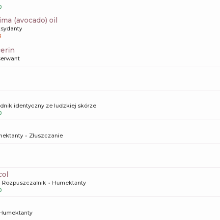
0
sima (avocado) oil
ksydanty
3
cerin
erwant
dnik identyczny ze ludzkiej skórze
0
ektanty
Złuszczanie
col
Rozpuszczalnik
Humektanty
0
Humektanty