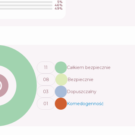
5
%
46
%
49
%
11
Całkiem bezpiecznie
0
8
Bezpiecznie
0
3
Dopuszczalny
0
1
Komedogenność
💬