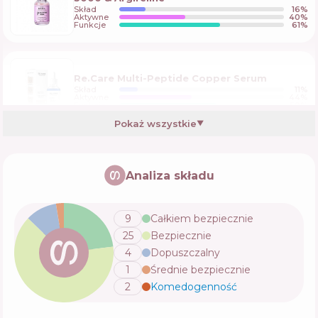
Skład
16
%
Aktywne
40
%
Funkcje
61
%
Re.Care Multi-Peptide Copper Serum
Skład
11
%
Aktywne
44
%
Funkcje
59
%
Pokaż wszystkie
▼
Biodance Pore Perfecting Collagen Peptide
Serum
Analiza składu
Skład
15
%
Aktywne
38
%
Funkcje
59
%
9
Całkiem bezpiecznie
25
Bezpiecznie
medicube PDRN Collagen Glow Jelly Serum
4
Dopuszczalny
Skład
18
%
1
Średnie bezpiecznie
Aktywne
33
%
Funkcje
63
%
2
Komedogenność
💬