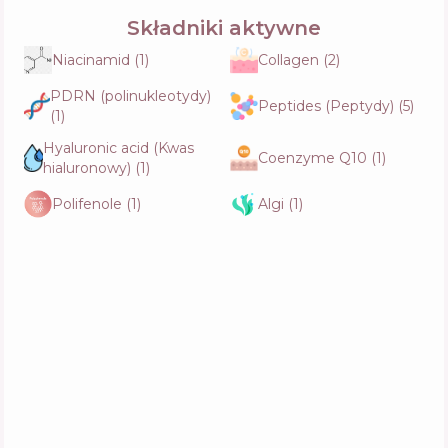
numbuzin No.2 Rose PDRN Collagen
Składniki aktywne
Plumping Serum
Skład
17
%
Niacinamid
(
1
)
Collagen
(
2
)
Aktywne
49
%
Funkcje
60
%
PDRN (polinukleotydy)
Peptides (Peptydy)
(
5
)
(
1
)
Hyaluronic acid (Kwas
BasicLab Dermocosmetics Esteticus Serum
Coenzyme Q10
(
1
)
Skład
10
%
hialuronowy)
(
1
)
Aktywne
43
%
Funkcje
53
%
Polifenole
(
1
)
Algi
(
1
)
numbuzin No.2 Rose PDRN Collagen 2X
Plumping Serum
Skład
16
%
Aktywne
49
%
Funkcje
56
%
MARY & MAY 6 Peptide Complex Serum
Skład
12
%
Aktywne
37
%
Funkcje
53
%