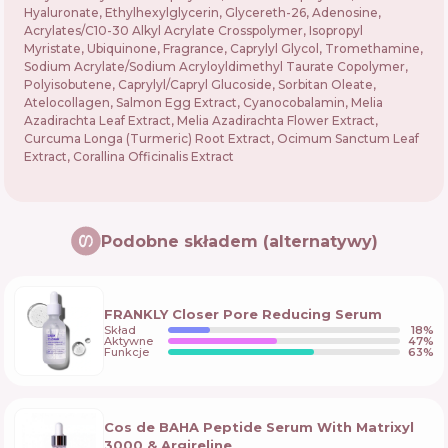
Hyaluronate, Ethylhexylglycerin, Glycereth-26, Adenosine,
Acrylates/C10-30 Alkyl Acrylate Crosspolymer, Isopropyl
Myristate, Ubiquinone, Fragrance, Caprylyl Glycol, Tromethamine,
Sodium Acrylate/Sodium Acryloyldimethyl Taurate Copolymer,
Polyisobutene, Caprylyl/Capryl Glucoside, Sorbitan Oleate,
Atelocollagen, Salmon Egg Extract, Cyanocobalamin, Melia
Azadirachta Leaf Extract, Melia Azadirachta Flower Extract,
Curcuma Longa (Turmeric) Root Extract, Ocimum Sanctum Leaf
Extract, Corallina Officinalis Extract
Podobne składem (alternatywy)
FRANKLY Closer Pore Reducing Serum
Skład
18
%
Aktywne
47
%
Funkcje
63
%
Cos de BAHA Peptide Serum With Matrixyl
3000 & Argireline