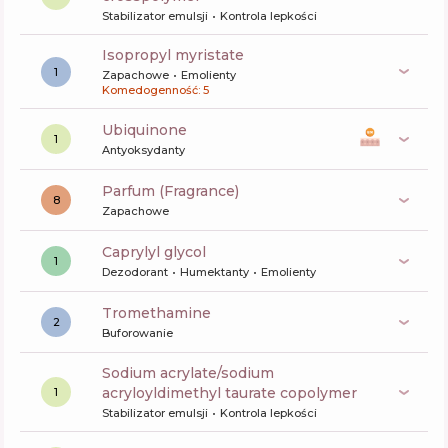
Stabilizator emulsji
Kontrola lepkości
isopropyl myristate
1
Zapachowe
Emolienty
Komedogenność: 5
ubiquinone
1
Antyoksydanty
Parfum (Fragrance)
8
Zapachowe
caprylyl glycol
1
Dezodorant
Humektanty
Emolienty
tromethamine
2
Buforowanie
sodium acrylate/sodium
acryloyldimethyl taurate copolymer
1
Stabilizator emulsji
Kontrola lepkości