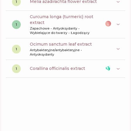
melia azadirachta flower extract
1
curcuma longa (turmeric) root
extract
1
Zapachowe
Antyoksydanty
Wybielające do twarzy
Łagodzący
ocimum sanctum leaf extract
1
Antybakteryjne/antybakteryjne
Antyoksydanty
corallina officinalis extract
1