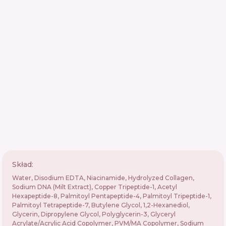
Skład:
Water, Disodium EDTA, Niacinamide, Hydrolyzed Collagen,
Sodium DNA (Milt Extract), Copper Tripeptide-1, Acetyl
Hexapeptide-8, Palmitoyl Pentapeptide-4, Palmitoyl Tripeptide-1,
Palmitoyl Tetrapeptide-7, Butylene Glycol, 1,2-Hexanediol,
Glycerin, Dipropylene Glycol, Polyglycerin-3, Glyceryl
Acrylate/Acrylic Acid Copolymer, PVM/MA Copolymer, Sodium