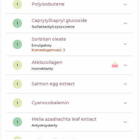
polyisobutene
1
caprylyl/capryl glucoside
1
Surfaktanty/czyszczenie
sorbitan oleate
1
Emulgatory
Komedogenność: 3
atelocollagen
1
Humektanty
salmon egg extract
1
cyanocobalamin
1
melia azadirachta leaf extract
1
Antyoksydanty