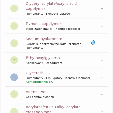
glyceryl acrylate/acrylic acid
copolymer
1
Humektanty
Kontrola lepkości
pvm/ma copolymer
1
Stabilizator emulsji
Kontrola lepkości
sodium hyaluronate
1
Składnik identyczny ze ludzkiej skórze
Humektanty
ethylhexylglycerin
2
Konserwant
Dezodorant
glycereth-26
1
Humektanty
Emulgatory
Kontrola lepkości
Komedogenność: 0
Adenosine
1
Cell communication
acrylates/c10-30 alkyl acrylate
crosspolymer
1