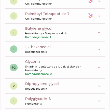
1
Cell communication
Palmitoyl Tetrapeptide-7
1
Cell communication
butylene glycol
1
Humektanty
Rozpuszczalnik
Komedogenność: 1
1,2-hexanediol
1
Rozpuszczalnik
glycerin
Składnik identyczny ze ludzkiej skórze
1-2
Humektanty
Komedogenność: 0
dipropylene glycol
2
Rozpuszczalnik
polyglycerin-3
1
Humektanty