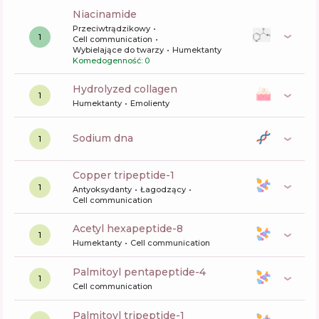
niacinamide
Przeciwtrądzikowy
1
Cell communication
Wybielające do twarzy
Humektanty
Komedogenność: 0
hydrolyzed collagen
1
Humektanty
Emolienty
sodium dna
1
copper tripeptide-1
1
Antyoksydanty
Łagodzący
Cell communication
acetyl hexapeptide-8
1
Humektanty
Cell communication
palmitoyl pentapeptide-4
1
Cell communication
palmitoyl tripeptide-1