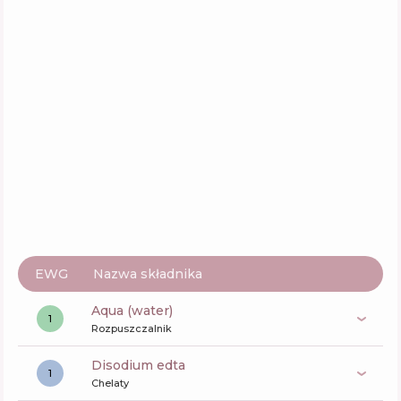
CUSKIN Dr.Solution PDRN Bakuchiol
Ampoule 100
Skład
13
%
Aktywne
32
%
Funkcje
59
%
EWG
Nazwa składnika
aqua (water)
1
Rozpuszczalnik
disodium edta
1
Chelaty