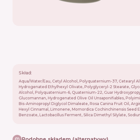
Skład:
Aqua/Water/Eau, Cetyl Alcohol, Polyquaternium-37, Cetearyl A
Hydrogenated Ethylhexyl Olivate, Polyglyceryl-2 Stearate, Glyc
Alcohol, Polyquaternium-6, Quaternium-22, Guar Hydroxypropyl
Glucomannan, Hydrogenated Olive Oil Unsaponifiables, Polyimide-
Bis-Aminopropyl Diglycol Dimaleate, Rosa Canina Fruit Oil, Argi
Hexyl Cinnamal, Limonene, Momordica Cochinchinensis Seed Extra
Benzoate, Lactobacillus Ferment, Silica Dimethyl Silylate, Sodi
Podobne składem (alternatywy)