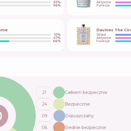
55
%
Aktywne
56
%
Funkcje
reme
Davines The Circ
10
%
Skład
47
%
Aktywne
66
%
Funkcje
21
Całkiem bezpiecznie
24
Bezpiecznie
0
9
Dopuszczalny
0
6
Średnie bezpiecznie