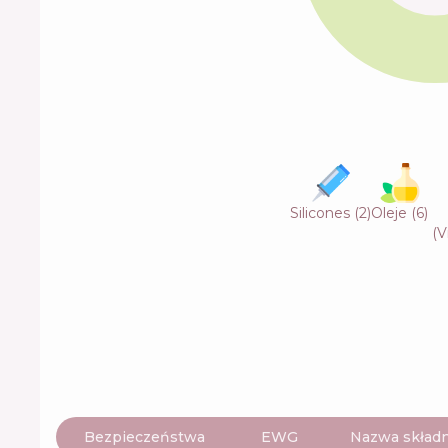
Silicones
(
2
)
Oleje
(
6
)
(V
Bezpieczeństwa
EWG
Nazwa składn