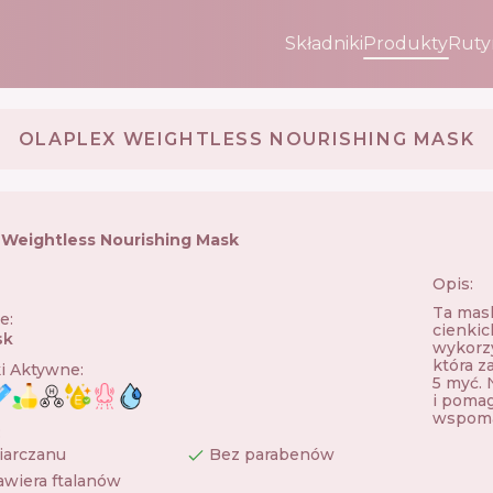
Składniki
Produkty
Ruty
OLAPLEX WEIGHTLESS NOURISHING MASK
 Weightless Nourishing Mask
Opis:
🇺🇸
Ta mask
ie
:
cienkic
sk
wykorzy
która z
ki Aktywne
:
5 myć. 
i pomag
wspomag
:
iarczanu
Bez parabenów
awiera ftalanów