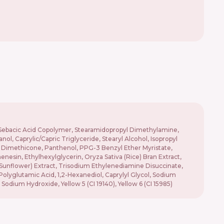
/Sebacic Acid Copolymer, Stearamidopropyl Dimethylamine,
, Caprylic/Capric Triglyceride, Stearyl Alcohol, Isopropyl
 Dimethicone, Panthenol, PPG-3 Benzyl Ether Myristate,
nesin, Ethylhexylglycerin, Oryza Sativa (Rice) Bran Extract,
s (Sunflower) Extract, Trisodium Ethylenediamine Disuccinate,
olyglutamic Acid, 1,2-Hexanediol, Caprylyl Glycol, Sodium
odium Hydroxide, Yellow 5 (CI 19140), Yellow 6 (CI 15985)