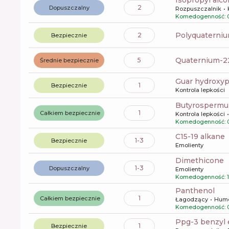
2
Dopuszczalny
Rozpuszczalnik
Komedogenność: 
polyquaterni
2
Bezpiecznie
quaternium-2
5
Średnie bezpiecznie
guar hydroxy
1
Bezpiecznie
Kontrola lepkości
butyrospermu
1
Całkiem bezpiecznie
Kontrola lepkości
Komedogenność: 
c15-19 alkane
1-3
Bezpiecznie
Emolienty
dimethicone
1-3
Dopuszczalny
Emolienty
Komedogenność: 1
panthenol
1
Całkiem bezpiecznie
Łagodzący
Hume
Komedogenność: 
ppg-3 benzyl
1
Bezpiecznie