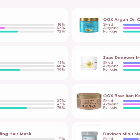
OGX Argan Oil 
16
%
Skład
62
%
Aktywne
72
%
Funkcje
Jaas Renewer M
13
%
Skład
48
%
Aktywne
74
%
Funkcje
OGX Brazilian K
27
%
Skład
43
%
Aktywne
79
%
Funkcje
ding Hair Mask
Davines Minu M
11
%
Skład