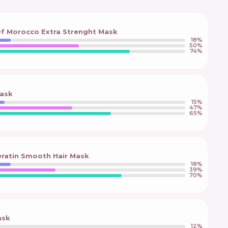
Of Morocco Extra Strenght Mask
18
%
50
%
74
%
ask
15
%
47
%
65
%
eratin Smooth Hair Mask
18
%
39
%
70
%
ask
12
%