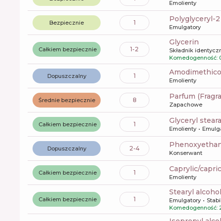
Emolienty
polyglyceryl-
1
Bezpiecznie
Emulgatory
glycerin
1-2
Całkiem bezpiecznie
Składnik identyczn
Komedogenność: 
amodimethic
1
Dopuszczalny
Emolienty
Parfum (Fragr
8
Średnie bezpiecznie
Zapachowe
glyceryl stear
1
Całkiem bezpiecznie
Emolienty
Emulg
phenoxyetha
2-4
Dopuszczalny
Konserwant
caprylic/capri
1
Całkiem bezpiecznie
Emolienty
stearyl alcoho
1
Całkiem bezpiecznie
Emulgatory
Stabi
Komedogenność: 
isopropyl alco