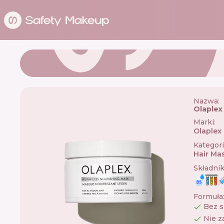
Nazwa:
Olaplex
Marki
:
Olaplex
Kategor
Hair Ma
Składni
Formuła
Bez s
Nie z