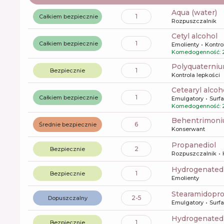
aqua (water)
1
Całkiem bezpiecznie
Rozpuszczalnik
cetyl alcohol
1
Całkiem bezpiecznie
Emolienty
Kontro
Komedogenność: 
polyquaterni
1
Bezpiecznie
Kontrola lepkości
cetearyl alcoh
1
Całkiem bezpiecznie
Emulgatory
Surf
Komedogenność: 
behentrimoni
6
Średnie bezpiecznie
Konserwant
propanediol
2
Bezpiecznie
Rozpuszczalnik
hydrogenated
1
Bezpiecznie
Emolienty
Stearamidopr
2-5
Dopuszczalny
Emulgatory
Surf
hydrogenated
1
Bezpiecznie