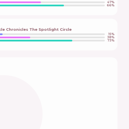
47
%
66
%
le Chronicles The Spotlight Circle
15
%
38
%
73
%