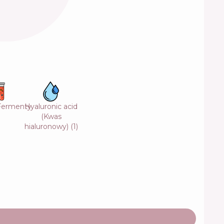
/Fermenty
Hyaluronic acid
(Kwas
hialuronowy)
(
1
)