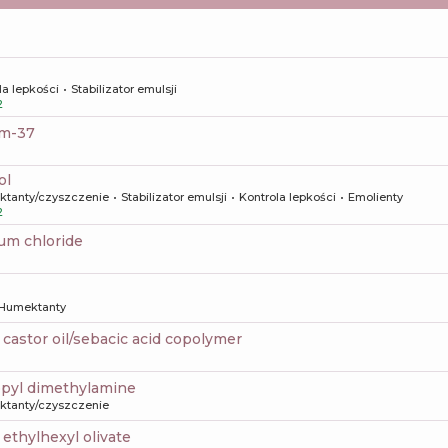
la lepkości
Stabilizator emulsji
2
um-37
ol
aktanty/czyszczenie
Stabilizator emulsji
Kontrola lepkości
Emolienty
2
um chloride
Humektanty
 castor oil/sebacic acid copolymer
opyl dimethylamine
aktanty/czyszczenie
 ethylhexyl olivate