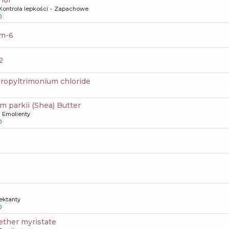
Kontrola lepkości
Zapachowe
0
um-6
2
propyltrimonium chloride
m parkii (Shea) Butter
Emolienty
0
ktanty
0
 ether myristate