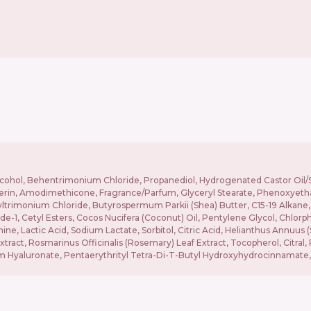
lcohol, Behentrimonium Chloride, Propanediol, Hydrogenated Castor Oil
erin, Amodimethicone, Fragrance/Parfum, Glyceryl Stearate, Phenoxyethanol
trimonium Chloride, Butyrospermum Parkii (Shea) Butter, C15-19 Alkane,
1, Cetyl Esters, Cocos Nucifera (Coconut) Oil, Pentylene Glycol, Chlorphe
nine, Lactic Acid, Sodium Lactate, Sorbitol, Citric Acid, Helianthus Annuu
ct, Rosmarinus Officinalis (Rosemary) Leaf Extract, Tocopherol, Citral, P
um Hyaluronate, Pentaerythrityl Tetra-Di-T-Butyl Hydroxyhydrocinnamate, S