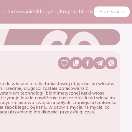
na
Porównanie
Sklepy
Artykuły
Problemy
Autoryzacja
a ​​do włosów o natychmiastowej objętości do włosów
h i średniej długości została opracowana z
staniem technologii biomimetycznej łuski włosa,
atrzymuje lekkie nawilżenie i uszczelnia łuski włosa do
Natychmiastowo zwiększa połysk, zmniejsza łamliwość
a zapobiegać pękaniu włosów z mycia na mycie, co
a utrzymanie ich długości przez długi czas.