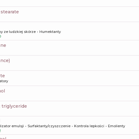
2 stearate
y ze ludzkiej skórze
Humektanty
0
one
ance)
ate
atory
nol
c triglyceride
l
lizator emulsji
Surfaktanty/czyszczenie
Kontrola lepkości
Emolienty
2
hol