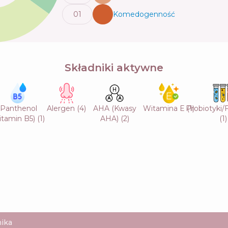
0
1
Komedogenność
💬
Składniki aktywne
Panthenol
Alergen
(
4
)
AHA (Kwasy
Witamina E
Probiotyki
(
1
)
itamin B5)
(
1
)
AHA)
(
2
)
(
1
)
ika