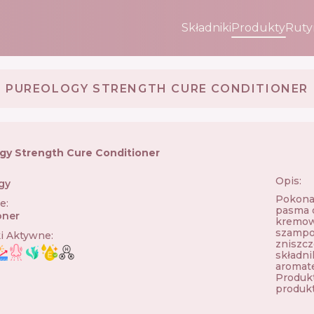
Składniki
Produkty
Ruty
PUREOLOGY STRENGTH CURE CONDITIONER
gy Strength Cure Conditioner
Opis:
gy
🇺🇸
Pokonaj
ie
:
pasma 
oner
kremow
szampo
ki Aktywne
:
zniszc
składni
aromate
Produkt
produk