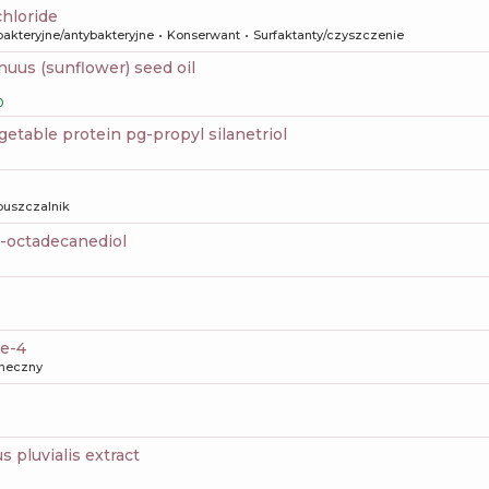
chloride
bakteryjne/antybakteryjne
Konserwant
Surfaktanty/czyszczenie
nnuus (sunflower) seed oil
0
getable protein pg-propyl silanetriol
uszczalnik
3-octadecanediol
e-4
oneczny
 pluvialis extract