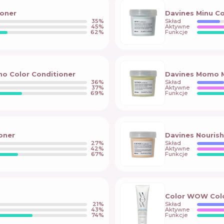
ioner
Davines Minu Co
35
%
Skład
45
%
Aktywne
62
%
Funkcje
ino Color Conditioner
Davines Momo Mo
36
%
Skład
37
%
Aktywne
69
%
Funkcje
oner
Davines Nouris
27
%
Skład
42
%
Aktywne
67
%
Funkcje
Color WOW Colou
21
%
Skład
43
%
Aktywne
74
%
Funkcje