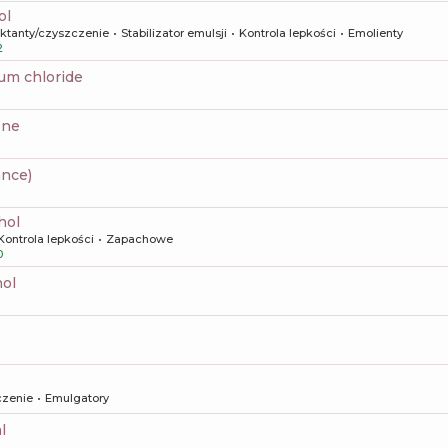
ol
aktanty/czyszczenie
Stabilizator emulsji
Kontrola lepkości
Emolienty
2
um chloride
one
ance)
hol
Kontrola lepkości
Zapachowe
0
nol
czenie
Emulgatory
l