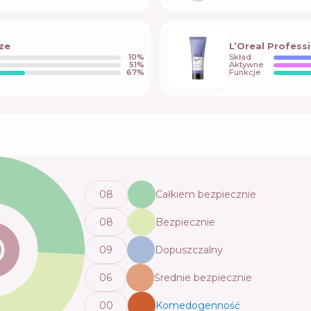
ze
L’Oreal Professi
10
%
Skład
51
%
Aktywne
67
%
Funkcje
0
8
Całkiem bezpiecznie
0
8
Bezpiecznie
0
9
Dopuszczalny
0
6
Średnie bezpiecznie
0
0
Komedogenność
💬