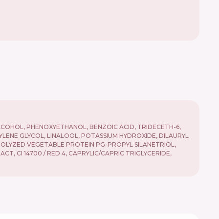
LCOHOL, PHENOXYETHANOL, BENZOIC ACID, TRIDECETH-6,
UTYLENE GLYCOL, LINALOOL, POTASSIUM HYDROXIDE, DILAURYL
ROLYZED VEGETABLE PROTEIN PG-PROPYL SILANETRIOL,
, CI 14700 / RED 4, CAPRYLIC/CAPRIC TRIGLYCERIDE,