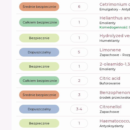
cetrimonium 
6
Średnie bezpiecznie
Emulgatory
Anty
helianthus a
1
Całkiem bezpiecznie
Emolienty
Komedogenność: 
hydrolyzed ve
1
Bezpiecznie
Humektanty
limonene
5
Dopuszczalny
Zapachowe
Rozp
2-oleamido-1,
1
Bezpiecznie
Emolienty
citric acid
2
Całkiem bezpiecznie
Buforowanie
benzophenon
3
Średnie bezpiecznie
środek przeciwsł
citronellol
3-4
Dopuszczalny
Zapachowe
haematococcus
1
Bezpiecznie
Antyoksydanty