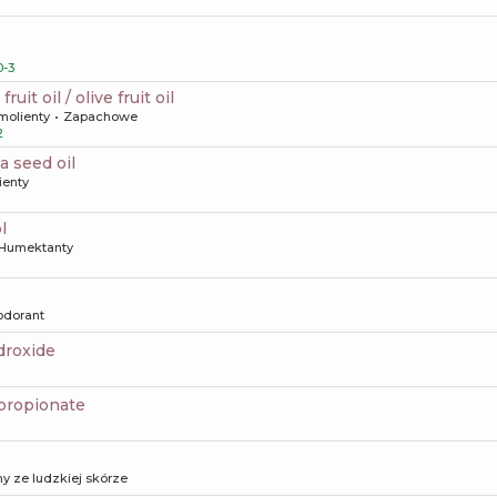
-3
ruit oil / olive fruit oil
molienty
Zapachowe
2
va seed oil
ienty
l
Humektanty
odorant
droxide
dipropionate
y ze ludzkiej skórze