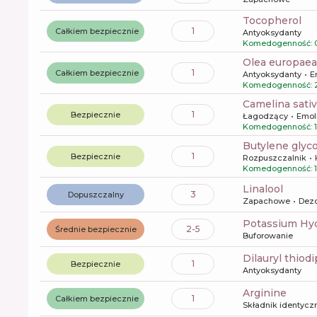
tocopherol
1
Całkiem bezpiecznie
Antyoksydanty
Komedogenność: 0
olea europaea f
1
Całkiem bezpiecznie
Antyoksydanty
E
Komedogenność: 
camelina sati
1
Bezpiecznie
Łagodzący
Emol
Komedogenność: 1
butylene glyco
1
Bezpiecznie
Rozpuszczalnik
Komedogenność: 1
linalool
3
Dopuszczalny
Zapachowe
Dez
Potassium Hy
2-5
Średnie bezpiecznie
Buforowanie
dilauryl thio
1
Bezpiecznie
Antyoksydanty
arginine
1
Całkiem bezpiecznie
Składnik identyczn