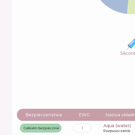
Silicon
Bezpieczeństwa
EWG
Nazwa składn
aqua (water)
1
Całkiem bezpiecznie
Rozpuszczalnik