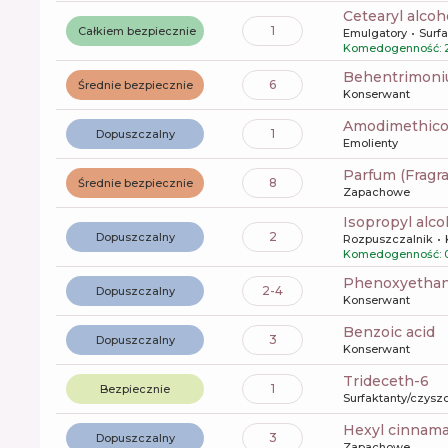
cetearyl alcoh
1
Całkiem bezpiecznie
Emulgatory
Surf
Komedogenność: 
behentrimoni
6
Średnie bezpiecznie
Konserwant
amodimethic
1
Dopuszczalny
Emolienty
Parfum (Fragr
8
Średnie bezpiecznie
Zapachowe
isopropyl alco
2
Dopuszczalny
Rozpuszczalnik
Komedogenność: 
phenoxyetha
2-4
Dopuszczalny
Konserwant
benzoic acid
3
Dopuszczalny
Konserwant
trideceth-6
1
Bezpiecznie
Surfaktanty/czysz
hexyl cinnama
3
Dopuszczalny
Zapachowe