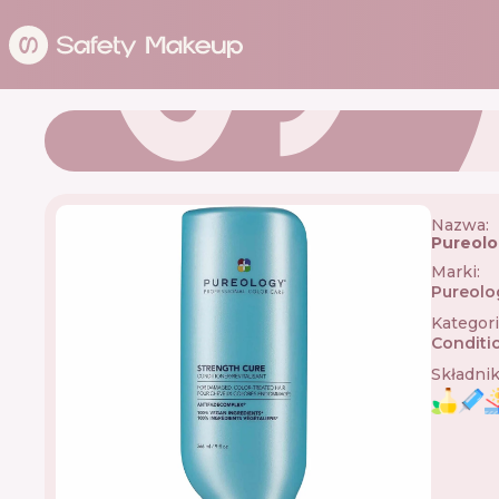
Nazwa:
Pureolo
Marki
:
Pureolo
Kategor
Conditi
Składni