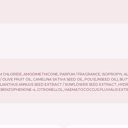
M CHLORIDE, AMODIMETHICONE, PARFUM / FRAGRANCE, ISOPROPYL A
OLIVE FRUIT OIL, CAMELINA SATIVA SEED OIL, POLY(LINSEED OIL), B
ELIANTHUS ANNUUS SEED EXTRACT / SUNFLOWER SEED EXTRACT, HYD
 BENZOPHENONE-4, CITRONELLOL, HAEMATOCOCCUS PLUVIALIS EXTRACT