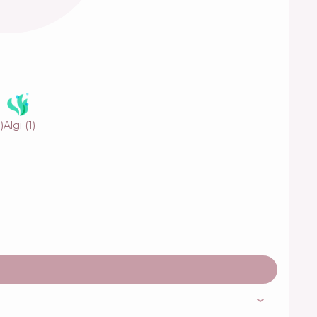
1
)
Algi
(
1
)