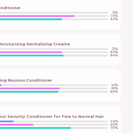
nditioner
11
%
73
%
63
%
isturizing Revitalizing Creame
13
%
63
%
64
%
hing Nounou Conditioner
14
%
61
%
60
%
r Security Conditioner for Fine to Normal Hair
24
%
40
%
70
%