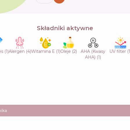
Składniki aktywne
es
(
1
)
Alergen
(
4
)
Witamina E
(
1
)
Oleje
(
2
)
AHA (Kwasy
UV filter
(
AHA)
(
1
)
ika