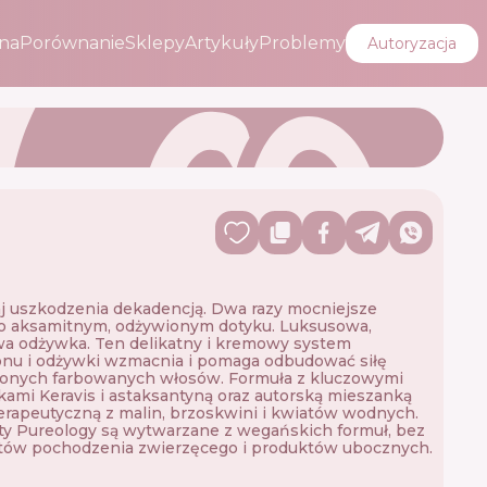
na
Porównanie
Sklepy
Artykuły
Problemy
Autoryzacja
 uszkodzenia dekadencją. Dwa razy mocniejsze
o aksamitnym, odżywionym dotyku. Luksusowa,
a odżywka. Ten delikatny i kremowy system
nu i odżywki wzmacnia i pomaga odbudować siłę
zonych farbowanych włosów. Formuła z kluczowymi
kami Keravis i astaksantyną oraz autorską mieszanką
rapeutyczną z malin, brzoskwini i kwiatów wodnych.
y Pureology są wytwarzane z wegańskich formuł, bez
tów pochodzenia zwierzęcego i produktów ubocznych.