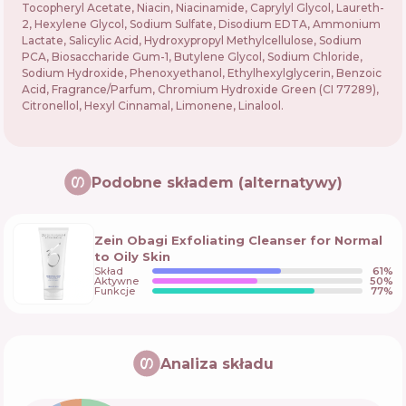
Tocopheryl Acetate, Niacin, Niacinamide, Caprylyl Glycol, Laureth-
2, Hexylene Glycol, Sodium Sulfate, Disodium EDTA, Ammonium
Lactate, Salicylic Acid, Hydroxypropyl Methylcellulose, Sodium
PCA, Biosaccharide Gum-1, Butylene Glycol, Sodium Chloride,
Sodium Hydroxide, Phenoxyethanol, Ethylhexylglycerin, Benzoic
Acid, Fragrance/Parfum, Chromium Hydroxide Green (CI 77289),
Citronellol, Hexyl Cinnamal, Limonene, Linalool.
Podobne składem (alternatywy)
Zein Obagi Exfoliating Cleanser for Normal
to Oily Skin
Skład
61
%
Aktywne
50
%
Funkcje
77
%
Analiza składu