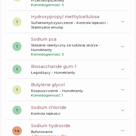
Przeciwtrądzikowy
Komedogenność: 0
hydroxypropyl methylcellulose
1
Surfaktanty/czyszczenie
Kontrola lepkości
Stabilizator emulsji
sodium pca
Składnik identyczny ze ludzkiej skórze
1
Humektanty
Komedogenność: 0
biosaccharide gum-1
1
Łagodzący
Humektanty
butylene glycol
1
Rozpuszczalnik
Humektanty
Komedogenność: 1
sodium chloride
1
Kontrola lepkości
sodium hydroxide
1-4
Buforowanie