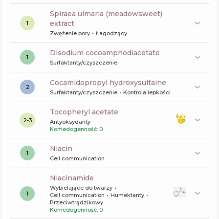
spiraea ulmaria (meadowsweet)
extract
1
Zwężenie pory
Łagodzący
disodium cocoamphodiacetate
1
Surfaktanty/czyszczenie
cocamidopropyl hydroxysultaine
2
Surfaktanty/czyszczenie
Kontrola lepkości
tocopheryl acetate
2-3
Antyoksydanty
Komedogenność: 0
niacin
1
Cell communication
niacinamide
Wybielające do twarzy
1
Cell communication
Humektanty
Przeciwtrądzikowy
Komedogenność: 0