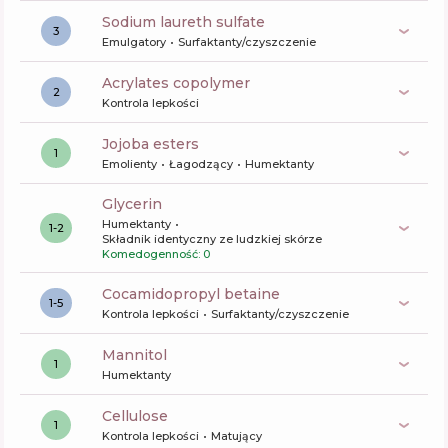
sodium laureth sulfate
3
Emulgatory
Surfaktanty/czyszczenie
acrylates copolymer
2
Kontrola lepkości
jojoba esters
1
Emolienty
Łagodzący
Humektanty
glycerin
Humektanty
1-2
Składnik identyczny ze ludzkiej skórze
Komedogenność: 0
cocamidopropyl betaine
1-5
Kontrola lepkości
Surfaktanty/czyszczenie
mannitol
1
Humektanty
cellulose
1
Kontrola lepkości
Matujący