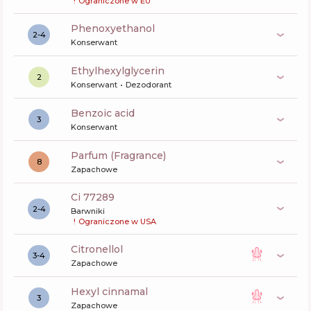
!
Ograniczone w EU
phenoxyethanol
2-4
Konserwant
ethylhexylglycerin
2
Konserwant
Dezodorant
benzoic acid
3
Konserwant
Parfum (Fragrance)
8
Zapachowe
ci 77289
2-4
Barwniki
!
Ograniczone w USA
citronellol
3-4
Zapachowe
hexyl cinnamal
3
Zapachowe