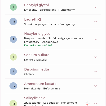
caprylyl glycol
1
Emolienty
Dezodorant
Humektanty
laureth-2
1-3
Surfaktanty/czyszczenie
Emulgatory
hexylene glycol
Rozpuszczalnik
Surfaktanty/czyszczenie
2
Emulgatory
Zapachowe
Komedogenność: 0-2
sodium sulfate
1
Kontrola lepkości
disodium edta
1
Chelaty
ammonium lactate
1-4
Humektanty
Buforowanie
salicylic acid
Złuszczanie
Łagodzący
Konserwant
1-3