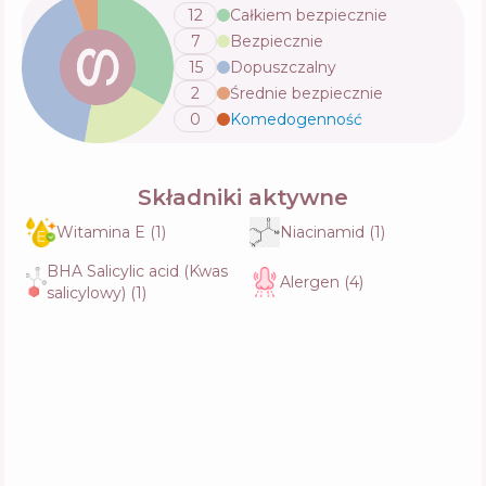
12
Całkiem bezpiecznie
7
Bezpiecznie
15
Dopuszczalny
2
Średnie bezpiecznie
0
Komedogenność
💬
Składniki aktywne
Witamina E
(
1
)
Niacinamid
(
1
)
BHA Salicylic acid (Kwas
Alergen
(
4
)
salicylowy)
(
1
)