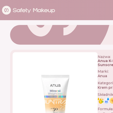
Nazwa:
Anua K-
Sunscr
Marki
:
Anua
🇰🇷
Kategor
Krem pr
Składni
Formuła