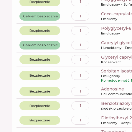
1
Bezpiecznie
Emulgatory
Surf
coco-caprylat
1
Całkiem bezpiecznie
Emolienty
polyglyceryl-
1
Bezpiecznie
Emulgatory
caprylyl glycol
1
Całkiem bezpiecznie
Humektanty
Emo
glyceryl capry
1
Bezpiecznie
Konserwant
sorbitan isost
1
Bezpiecznie
Emulgatory
Komedogenność: 1
Adenosine
1
Bezpiecznie
Cell communicati
benzotriazoly
1
Bezpiecznie
środek przeciwsł
diethylhexyl 
1
Bezpiecznie
Emolienty
Rozpu
tocopherol