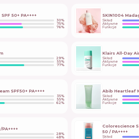
m SPF 50+ PA++++
SKIN1004 Madaga
30
%
Skład
75
%
Aktywne
76
%
Funkcje
am
Klairs All-Day A
29
%
Skład
55
%
Aktywne
77
%
Funkcje
Cream SPF50+ PA++++
Abib Heartleaf 
35
%
Skład
55
%
Aktywne
62
%
Funkcje
Colorescience S
+/PA++++
50 / PA++++
28
%
Skład
48
%