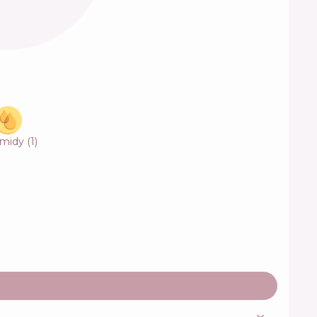
amidy
(
1
)