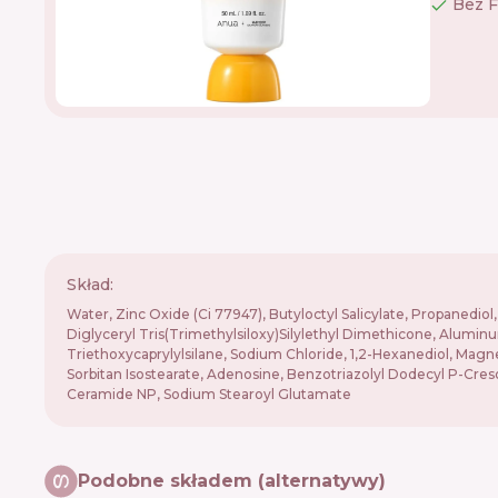
Bez F
Skład:
Water, Zinc Oxide (Ci 77947), Butyloctyl Salicylate, Propanedi
Diglyceryl Tris(Trimethylsiloxy)Silylethyl Dimethicone, Alumin
Triethoxycaprylylsilane, Sodium Chloride, 1,2-Hexanediol, Magnes
Sorbitan Isostearate, Adenosine, Benzotriazolyl Dodecyl P-Creso
Ceramide NP, Sodium Stearoyl Glutamate
Podobne składem (alternatywy)