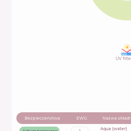
UV filte
Bezpieczeństwa
EWG
Nazwa składn
aqua (water)
1
Całkiem bezpiecznie