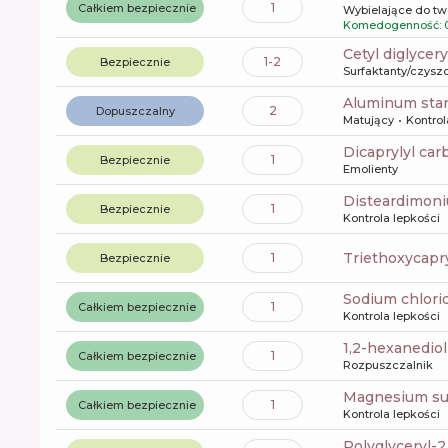
1
Całkiem bezpiecznie
Wybielające do tw
Komedogenność: 
cetyl diglycer
1-2
Bezpiecznie
Surfaktanty/czysz
aluminum sta
2
Dopuszczalny
Matujący
Kontrol
dicaprylyl ca
1
Bezpiecznie
Emolienty
disteardimon
1
Bezpiecznie
Kontrola lepkości
triethoxycapr
1
Bezpiecznie
sodium chlori
1
Całkiem bezpiecznie
Kontrola lepkości
1,2-hexanediol
1
Całkiem bezpiecznie
Rozpuszczalnik
magnesium su
1
Całkiem bezpiecznie
Kontrola lepkości
polyglyceryl-