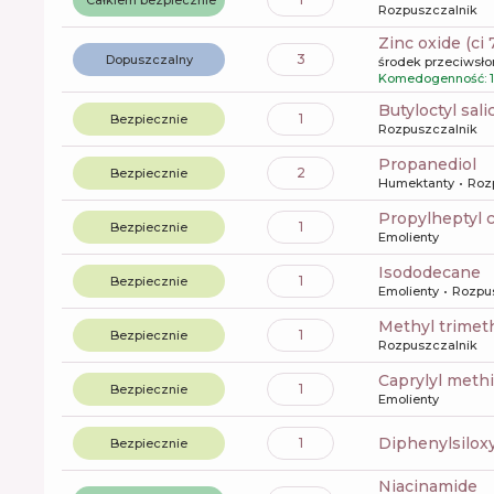
Rozpuszczalnik
zinc oxide (ci
3
Dopuszczalny
środek przeciwsł
Komedogenność: 1
butyloctyl sali
1
Bezpiecznie
Rozpuszczalnik
propanediol
2
Bezpiecznie
Humektanty
Roz
propylheptyl 
1
Bezpiecznie
Emolienty
isododecane
1
Bezpiecznie
Emolienty
Rozpu
methyl trime
1
Bezpiecznie
Rozpuszczalnik
caprylyl meth
1
Bezpiecznie
Emolienty
diphenylsilo
1
Bezpiecznie
niacinamide