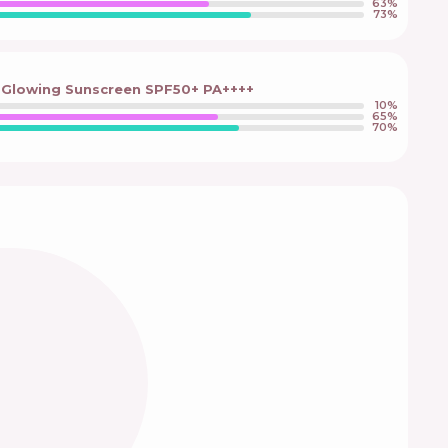
63
%
73
%
a Glowing Sunscreen SPF50+ PA++++
10
%
65
%
70
%