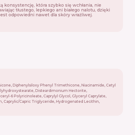
ą konsystencję, która szybko się wchłania, nie
wiając tłustego, lepkiego ani białego nalotu, dzięki
est odpowiedni nawet dla skóry wrażliwej.
thicone, Diphenylsiloxy Phenyl Trimethicone, Niacinamide, Cetyl
Polyhydroxystearate, Disteardimonium Hectorite,
ryl-6 Polyricinoleate, Caprylyl Glycol, Glyceryl Caprylate,
n, Caprylic/Capric Triglyceride, Hydrogenated Lecithin,