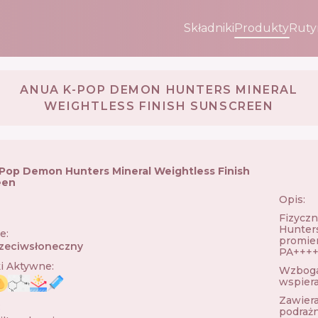
Składniki
Produkty
Ruty
ANUA K-POP DEMON HUNTERS MINERAL
WEIGHTLESS FINISH SUNSCREEN
Pop Demon Hunters Mineral Weightless Finish
een
Opis:
Fizyczn
Hunters
ie
:
promie
zeciwsłoneczny
PA++++
ki Aktywne
:
Wzbogac
wspiera
Zawiera
:
podrażn