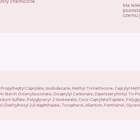
iltry chemiczne
Ma lekk
pozosta
czemu j
ol, Propylheptyl Caprylate, Isododecane, Methyl Trimethicone, Caprylyl Me
um Starch Octenylsuccinate, Dicaprylyl Carbonate, Dipentaerythrityl Tri-
ium Sulfate, Polyglyceryl-2 Isostearate, Coco-Caprylate/Caprate, Polyglyce
l, Diethylhexyl 2,6-Naphthalate, Tocopherol, Allantoin, Panthenol, Glyceri