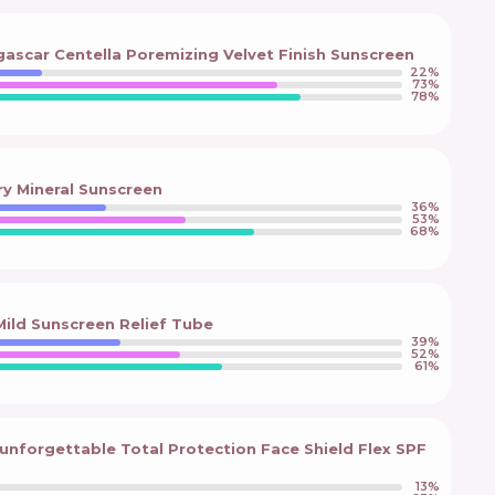
scar Centella Poremizing Velvet Finish Sunscreen
22
%
73
%
78
%
iry Mineral Sunscreen
36
%
53
%
68
%
Mild Sunscreen Relief Tube
39
%
52
%
61
%
unforgettable Total Protection Face Shield Flex SPF
13
%