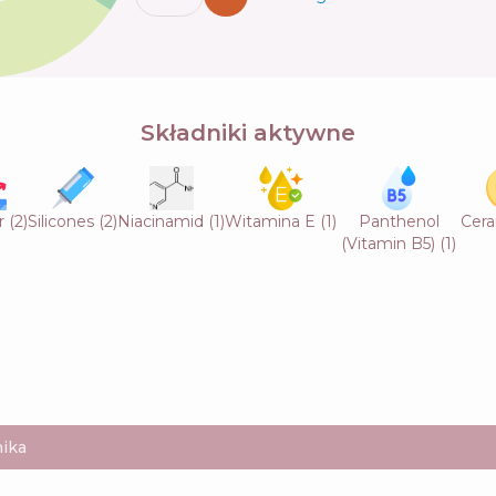
Składniki aktywne
r
(
2
)
Silicones
(
2
)
Niacinamid
(
1
)
Witamina E
(
1
)
Panthenol
Cer
(Vitamin B5)
(
1
)
ika