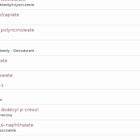
aktanty/czyszczenie
e/caprate
6 polyricinoleate
lienty
Dezodorant
late
earate
-2
on
l dodecyl p-cresol
oneczny
2,6-naphthalate
szczalnik