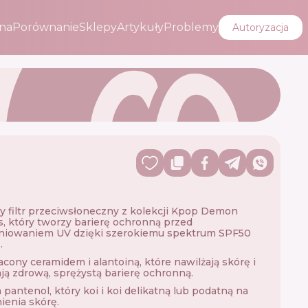
na
Porównanie
Sklepy
Artykuły
Problemy
Autoryzacja
y filtr przeciwsłoneczny z kolekcji Kpop Demon
, który tworzy barierę ochronną przed
niowaniem UV dzięki szerokiemu spektrum SPF50
.
ony ceramidem i alantoiną, które nawilżają skórę i
ją zdrową, sprężystą barierę ochronną.
 pantenol, który koi i koi delikatną lub podatną na
ienia skórę.