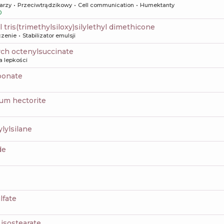
arzy
Przeciwtrądzikowy
Cell communication
Humektanty
0
yl tris(trimethylsiloxy)silylethyl dimethicone
czenie
Stabilizator emulsji
rch octenylsuccinate
a lepkości
rbonate
ium hectorite
ylylsilane
de
lfate
2 isostearate