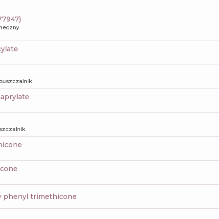
 77947)
oneczny
cylate
puszczalnik
caprylate
szczalnik
thicone
icone
xy phenyl trimethicone