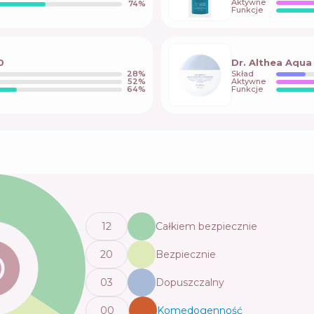
Aktywne
74
%
Funkcje
0
Dr. Althea Aqu
28
%
Skład
52
%
Aktywne
64
%
Funkcje
12
Całkiem bezpiecznie
20
Bezpiecznie
0
3
Dopuszczalny
0
0
Komedogenność
💬