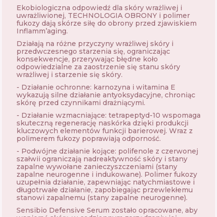
Ekobiologiczna odpowiedź dla skóry wrażliwej i
uwrażliwionej, TECHNOLOGIA OBRONY i polimer
fukozy dają skórze siłę do obrony przed zjawiskiem
Inflamm’aging.
Działają na różne przyczyny wrażliwej skóry i
przedwczesnego starzenia się, ograniczając
konsekwencje, przerywając błędne koło
odpowiedzialne za zaostrzenie się stanu skóry
wrażliwej i starzenie się skóry.
- Działanie ochronne: karnozyna i witamina E
wykazują silne działanie antyoksydacyjne, chroniąc
skórę przed czynnikami drażniącymi.
- Działanie wzmacniające: tetrapeptyd-10 wspomaga
skuteczną regenerację naskórka dzięki produkcji
kluczowych elementów funkcji barierowej. Wraz z
polimerem fukozy poprawiają odporność.
- Podwójne działanie kojące: polifenole z czerwonej
szałwii ograniczają nadreaktywność skóry i stany
zapalne wywołane zanieczyszczeniami (stany
zapalne neurogenne i indukowane). Polimer fukozy
uzupełnia działanie, zapewniając natychmiastowe i
długotrwałe działanie, zapobiegając przewlekłemu
stanowi zapalnemu (stany zapalne neurogenne).
Sensibio Defensive Serum zostało opracowane, aby