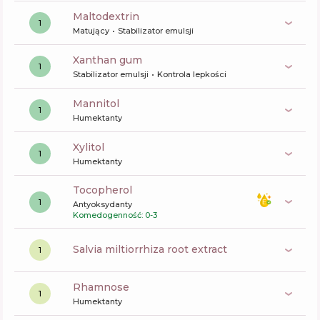
maltodextrin
1
Matujący
Stabilizator emulsji
xanthan gum
1
Stabilizator emulsji
Kontrola lepkości
mannitol
1
Humektanty
xylitol
1
Humektanty
tocopherol
1
Antyoksydanty
Komedogenność: 0-3
salvia miltiorrhiza root extract
1
rhamnose
1
Humektanty