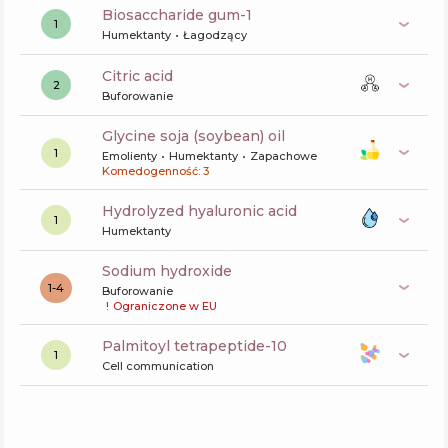
biosaccharide gum-1
1
Humektanty
Łagodzący
citric acid
2
Buforowanie
glycine soja (soybean) oil
1
Emolienty
Humektanty
Zapachowe
Komedogenność: 3
hydrolyzed hyaluronic acid
1
Humektanty
sodium hydroxide
1-4
Buforowanie
!
Ograniczone w EU
palmitoyl tetrapeptide-10
1
Cell communication