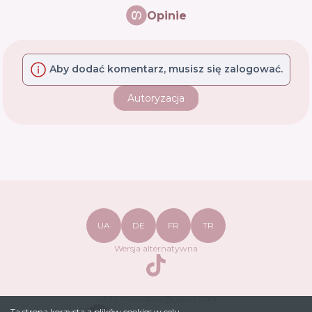
Opinie
Aby dodać komentarz, musisz się zalogować.
Autoryzacja
UA
DE
FR
TR
Wersja alternatywna
TikTok
safetymakeupua@gmail.com
Ta strona korzysta z plików cookies w celu