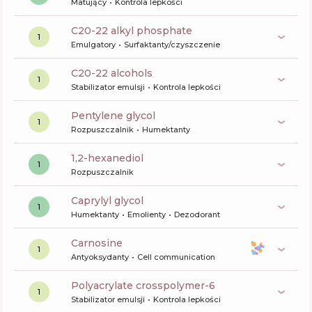
Matujący
Kontrola lepkości
c20-22 alkyl phosphate
1
Emulgatory
Surfaktanty/czyszczenie
c20-22 alcohols
1
Stabilizator emulsji
Kontrola lepkości
pentylene glycol
1
Rozpuszczalnik
Humektanty
1,2-hexanediol
1
Rozpuszczalnik
caprylyl glycol
1
Humektanty
Emolienty
Dezodorant
carnosine
1
Antyoksydanty
Cell communication
polyacrylate crosspolymer-6
1
Stabilizator emulsji
Kontrola lepkości