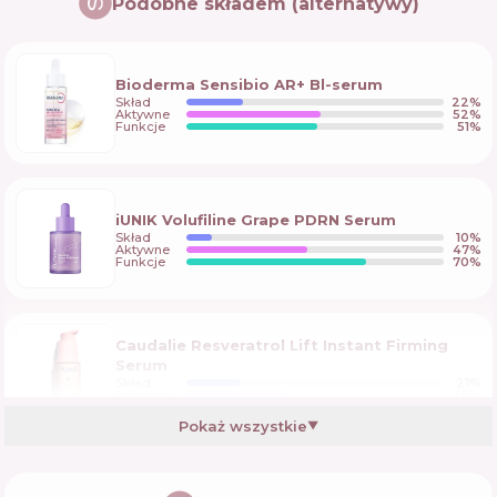
Podobne składem (alternatywy)
Bioderma Sensibio AR+ Bl-serum
Skład
22
%
Aktywne
52
%
Funkcje
51
%
iUNIK Volufiline Grape PDRN Serum
Skład
10
%
Aktywne
47
%
Funkcje
70
%
Caudalie Resveratrol Lift Instant Firming
Serum
Skład
21
%
Aktywne
38
%
Funkcje
61
%
Pokaż wszystkie
▼
Retinol Repair Serum