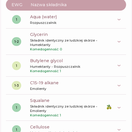
EWG
Nazwa składnika
aqua (water)
1
Rozpuszczalnik
glycerin
Składnik identyczny ze ludzkiej skórze
1-2
Humektanty
Komedogenność: 0
butylene glycol
1
Humektanty
Rozpuszczalnik
Komedogenność: 1
c15-19 alkane
1-3
Emolienty
squalane
Składnik identyczny ze ludzkiej skórze
1
Emolienty
Komedogenność: 1
cellulose
1