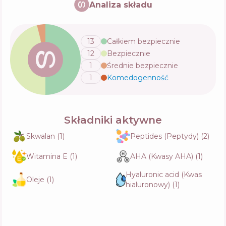
Analiza składu
Skład
8
%
Aktywne
43
%
Funkcje
71
%
13
Całkiem bezpiecznie
12
Bezpiecznie
Caudalie Vinoperfect Dark Spot Brightening
Serum
1
Średnie bezpiecznie
Skład
11
%
Aktywne
44
%
1
Komedogenność
💬
Funkcje
54
%
By Wishtrend Matcha & Ceramide Milky
Składniki aktywne
Serum
Skład
8
%
Skwalan
(
1
)
Peptides (Peptydy)
(
2
)
Aktywne
35
%
Funkcje
67
%
Witamina E
(
1
)
AHA (Kwasy AHA)
(
1
)
Hyaluronic acid (Kwas
Caudalie Polyphenol C 15 Defense Serum
Oleje
(
1
)
hialuronowy)
(
1
)
Anti-Wrinkle Anti-Oxidant
Skład
9
%
Aktywne
39
%
Funkcje
51
%