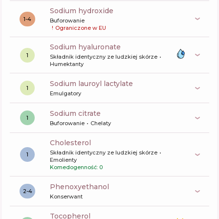
sodium hydroxide
1-4
Buforowanie
!
Ograniczone w EU
sodium hyaluronate
1
Składnik identyczny ze ludzkiej skórze
Humektanty
sodium lauroyl lactylate
1
Emulgatory
sodium citrate
1
Buforowanie
Chelaty
cholesterol
Składnik identyczny ze ludzkiej skórze
1
Emolienty
Komedogenność: 0
phenoxyethanol
2-4
Konserwant
tocopherol