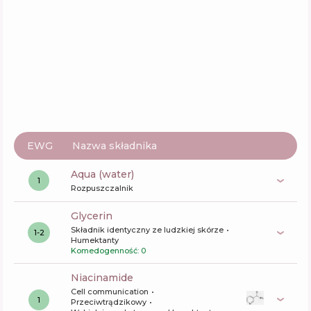
EWG
Nazwa składnika
aqua (water)
1
Rozpuszczalnik
glycerin
Składnik identyczny ze ludzkiej skórze
1-2
Humektanty
Komedogenność: 0
niacinamide
Cell communication
1
Przeciwtrądzikowy