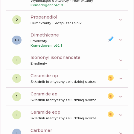
Wybielające do twarzy
Humektanty
Komedogenność: 0
propanediol
2
Humektanty
Rozpuszczalnik
dimethicone
1-3
Emolienty
Komedogenność: 1
isononyl isononanoate
1
Emolienty
ceramide np
1
Składnik identyczny ze ludzkiej skórze
ceramide ap
1
Składnik identyczny ze ludzkiej skórze
ceramide eop
1
Składnik identyczny ze ludzkiej skórze
carbomer
1