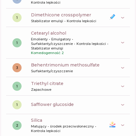
Kontrola lepkości
dimethicone crosspolymer
1
Stabilizator emulsji
Kontrola lepkości
cetearyl alcohol
Emolienty
Emulgatory
1
Surfaktanty/czyszczenie
Kontrola lepkości
Stabilizator emulsji
Komedogenność: 2
behentrimonium methosulfate
3
Surfaktanty/czyszczenie
triethyl citrate
1
Zapachowe
safflower glucoside
1
silica
2
Matujący
środek przeciwsłoneczny
Kontrola lepkości