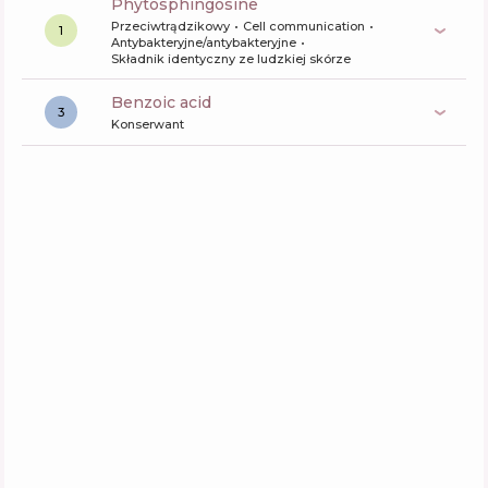
phytosphingosine
Przeciwtrądzikowy
Cell communication
1
Antybakteryjne/antybakteryjne
Składnik identyczny ze ludzkiej skórze
benzoic acid
3
Konserwant