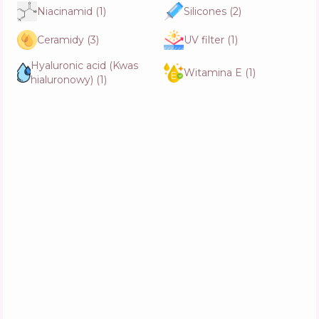
Niacinamid
(
1
)
Silicones
(
2
)
Ceramidy
(
3
)
UV filter
(
1
)
Hyaluronic acid (Kwas
Witamina E
(
1
)
hialuronowy)
(
1
)