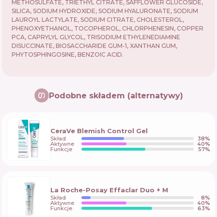
METHOSULFATE, TRIETHYL CITRATE, SAFFLOWER GLUCOSIDE,
SILICA, SODIUM HYDROXIDE, SODIUM HYALURONATE, SODIUM
LAUROYL LACTYLATE, SODIUM CITRATE, CHOLESTEROL,
PHENOXYETHANOL, TOCOPHEROL, CHLORPHENESIN, COPPER
PCA, CAPRYLYL GLYCOL, TRISODIUM ETHYLENEDIAMINE
DISUCCINATE, BIOSACCHARIDE GUM-1, XANTHAN GUM,
PHYTOSPHINGOSINE, BENZOIC ACID.
Podobne składem (alternatywy)
CeraVe Blemish Control Gel
Skład
38
%
Aktywne
40
%
Funkcje
57
%
La Roche-Posay Effaclar Duo + M
Skład
8
%
Aktywne
40
%
Funkcje
63
%