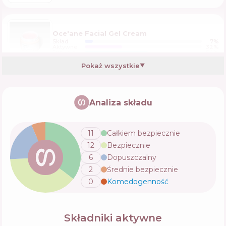
Oce'ane Facial Gel Cream
Skład
7
%
Aktywne
32
%
Funkcje
54
%
Pokaż wszystkie
▼
Analiza składu
11
Całkiem bezpiecznie
12
Bezpiecznie
6
Dopuszczalny
2
Średnie bezpiecznie
0
Komedogenność
💬
Składniki aktywne