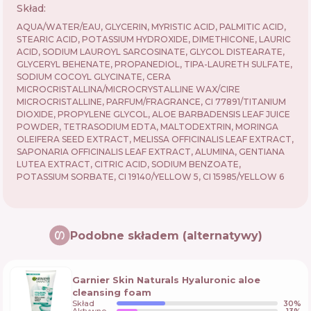
Skład:
AQUA/WATER/EAU, GLYCERIN, MYRISTIC ACID, PALMITIC ACID,
STEARIC ACID, POTASSIUM HYDROXIDE, DIMETHICONE, LAURIC
ACID, SODIUM LAUROYL SARCOSINATE, GLYCOL DISTEARATE,
GLYCERYL BEHENATE, PROPANEDIOL, TIPA-LAURETH SULFATE,
SODIUM COCOYL GLYCINATE, CERA
MICROCRISTALLINA/MICROCRYSTALLINE WAX/CIRE
MICROCRISTALLINE, PARFUM/FRAGRANCE, CI 77891/TITANIUM
DIOXIDE, PROPYLENE GLYCOL, ALOE BARBADENSIS LEAF JUICE
POWDER, TETRASODIUM EDTA, MALTODEXTRIN, MORINGA
OLEIFERA SEED EXTRACT, MELISSA OFFICINALIS LEAF EXTRACT,
SAPONARIA OFFICINALIS LEAF EXTRACT, ALUMINA, GENTIANA
LUTEA EXTRACT, CITRIC ACID, SODIUM BENZOATE,
POTASSIUM SORBATE, CI 19140/YELLOW 5, CI 15985/YELLOW 6
Podobne składem (alternatywy)
Garnier Skin Naturals Hyaluronic aloe
cleansing foam
Skład
30
%
Aktywne
13
%