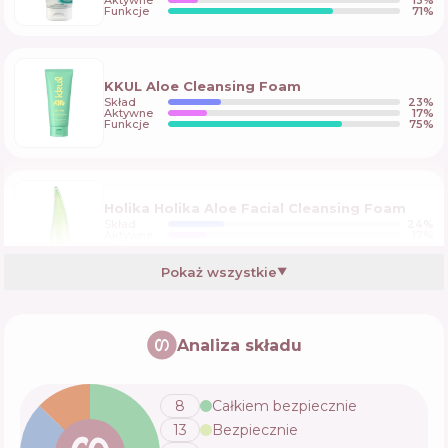
Funkcje
71
%
KKUL Aloe Cleansing Foam
Skład
23
%
Aktywne
17
%
Funkcje
75
%
Holika Holika Aloe Facial Cleansing Foam
Skład
24
%
Aktywne
17
%
Funkcje
58
%
Pokaż wszystkie
▼
Cosrx Hydrium Triple Hyaluronic Moisture
Cleanser
Analiza składu
Skład
24
%
Aktywne
4
%
Funkcje
74
%
8
Całkiem bezpiecznie
13
Bezpiecznie