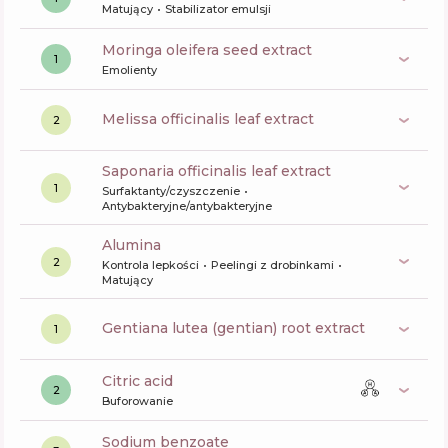
Matujący
Stabilizator emulsji
moringa oleifera seed extract
1
Emolienty
melissa officinalis leaf extract
2
saponaria officinalis leaf extract
1
Surfaktanty/czyszczenie
Antybakteryjne/antybakteryjne
alumina
2
Kontrola lepkości
Peelingi z drobinkami
Matujący
gentiana lutea (gentian) root extract
1
citric acid
2
Buforowanie
sodium benzoate