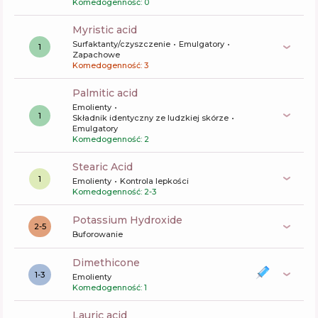
Komedogenność: 0
myristic acid
Surfaktanty/czyszczenie
Emulgatory
1
Zapachowe
Komedogenność: 3
palmitic acid
Emolienty
1
Składnik identyczny ze ludzkiej skórze
Emulgatory
Komedogenność: 2
Stearic Acid
1
Emolienty
Kontrola lepkości
Komedogenność: 2-3
Potassium Hydroxide
2-5
Buforowanie
dimethicone
1-3
Emolienty
Komedogenność: 1
lauric acid