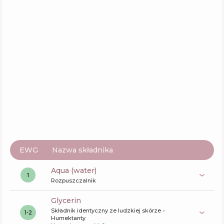
3Lab Perfect Cleansing Foam
Skład
16
%
Aktywne
5
%
Funkcje
76
%
A'pieu Deep Clean Foam
Skład
25
%
Aktywne
0
%
Funkcje
69
%
EWG
Nazwa składnika
aqua (water)
1
Rozpuszczalnik
glycerin
Składnik identyczny ze ludzkiej skórze
1-2
Humektanty