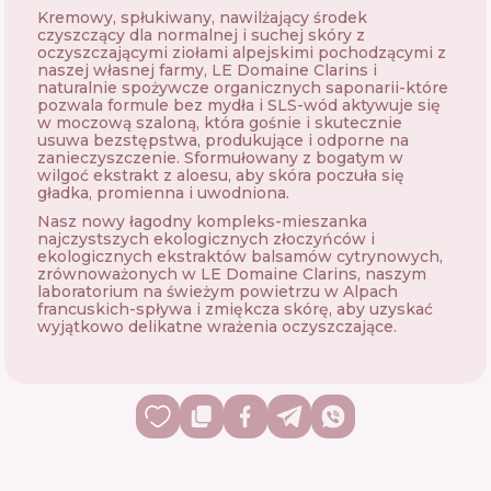
Kremowy, spłukiwany, nawilżający środek
czyszczący dla normalnej i suchej skóry z
oczyszczającymi ziołami alpejskimi pochodzącymi z
naszej własnej farmy, LE Domaine Clarins i
naturalnie spożywcze organicznych saponarii-które
pozwala formule bez mydła i SLS-wód aktywuje się
w moczową szaloną, która gośnie i skutecznie
usuwa bezstępstwa, produkujące i odporne na
zanieczyszczenie. Sformułowany z bogatym w
wilgoć ekstrakt z aloesu, aby skóra poczuła się
gładka, promienna i uwodniona.
Nasz nowy łagodny kompleks-mieszanka
najczystszych ekologicznych złoczyńców i
ekologicznych ekstraktów balsamów cytrynowych,
zrównoważonych w LE Domaine Clarins, naszym
laboratorium na świeżym powietrzu w Alpach
francuskich-spływa i zmiękcza skórę, aby uzyskać
wyjątkowo delikatne wrażenia oczyszczające.