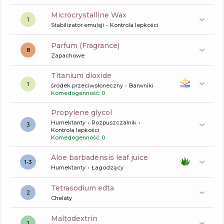
Microcrystalline Wax
1
Stabilizator emulsji
Kontrola lepkości
Parfum (Fragrance)
8
Zapachowe
titanium dioxide
1
środek przeciwsłoneczny
Barwniki
Komedogenność: 0
propylene glycol
Humektanty
Rozpuszczalnik
3
Kontrola lepkości
Komedogenność: 0
aloe barbadensis leaf juice
1-3
Humektanty
Łagodzący
tetrasodium edta
2
Chelaty
maltodextrin
1