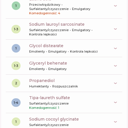
Przeciwtrądzikowy
1
Surfaktanty/czyszczenie
Emulgatory
Komedogenność: 4
sodium lauroyl sarcosinate
1-3
Surfaktanty/czyszczenie
Emulgatory
Kontrola lepkości
glycol distearate
1
Emolienty
Emulgatory
Kontrola lepkości
glyceryl behenate
1-3
Emolienty
Emulgatory
propanediol
2
Humektanty
Rozpuszczalnik
tipa-laureth sulfate
1-4
Surfaktanty/czyszczenie
Komedogenność: 1
sodium cocoyl glycinate
1
Surfaktanty/czyszczenie