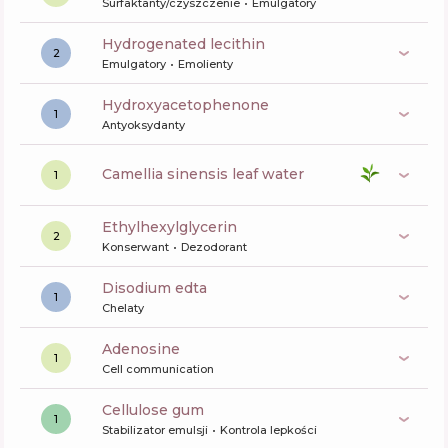
Surfaktanty/czyszczenie
Emulgatory
hydrogenated lecithin
2
Emulgatory
Emolienty
Hydroxyacetophenone
1
Antyoksydanty
camellia sinensis leaf water
1
ethylhexylglycerin
2
Konserwant
Dezodorant
disodium edta
1
Chelaty
Adenosine
1
Cell communication
cellulose gum
1
Stabilizator emulsji
Kontrola lepkości