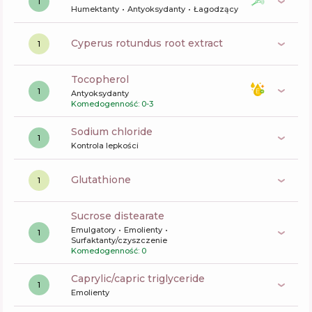
1
Humektanty
Antyoksydanty
Łagodzący
cyperus rotundus root extract
1
tocopherol
1
Antyoksydanty
Komedogenność: 0-3
sodium chloride
1
Kontrola lepkości
glutathione
1
sucrose distearate
Emulgatory
Emolienty
1
Surfaktanty/czyszczenie
Komedogenność: 0
caprylic/capric triglyceride
1
Emolienty