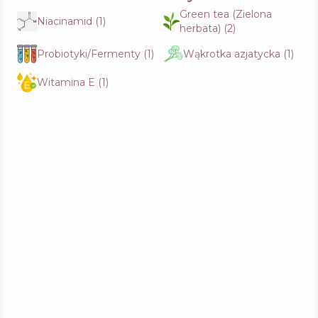
Skład
11
%
Green tea (Zielona
Aktywne
19
%
Niacinamid
(
1
)
Funkcje
41
%
herbata)
(
2
)
Probiotyki/Fermenty
(
1
)
Wąkrotka azjatycka
(
1
)
Biodance Collagen Peptide Jelly Serum Mist
Witamina E
(
1
)
Skład
9
%
Aktywne
17
%
Funkcje
49
%
Dr. Althea 345 Relief Cream Mist
Skład
12
%
Aktywne
8
%
Funkcje
57
%
Medi-Peel Phyto Exosome PDRN Lifting Shot
Mist
Skład
6
%
Aktywne
15
%
Funkcje
62
%