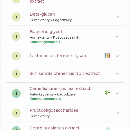
extract
beta-glucan
1
Humektanty
Łagodzący
butylene glycol
1
Humektanty
Rozpuszczalnik
Komedogenność: 1
lactococcus ferment lysate
1
schisandra chinensis fruit extract
1
camellia sinensis leaf extract
2
Antyoksydanty
Łagodzący
Komedogenność: 0
fructooligosaccharides
1
Humektanty
centella asiatica extract