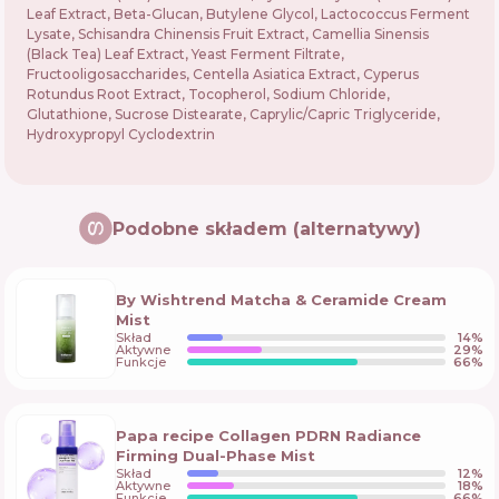
Leaf Extract, Beta-Glucan, Butylene Glycol, Lactococcus Ferment
Lysate, Schisandra Chinensis Fruit Extract, Camellia Sinensis
(Black Tea) Leaf Extract, Yeast Ferment Filtrate,
Fructooligosaccharides, Centella Asiatica Extract, Cyperus
Rotundus Root Extract, Tocopherol, Sodium Chloride,
Glutathione, Sucrose Distearate, Caprylic/Capric Triglyceride,
Hydroxypropyl Cyclodextrin
Podobne składem (alternatywy)
By Wishtrend Matcha & Ceramide Cream
Mist
Skład
14
%
Aktywne
29
%
Funkcje
66
%
Papa recipe Collagen PDRN Radiance
Firming Dual-Phase Mist
Skład
12
%
Aktywne
18
%
Funkcje
66
%