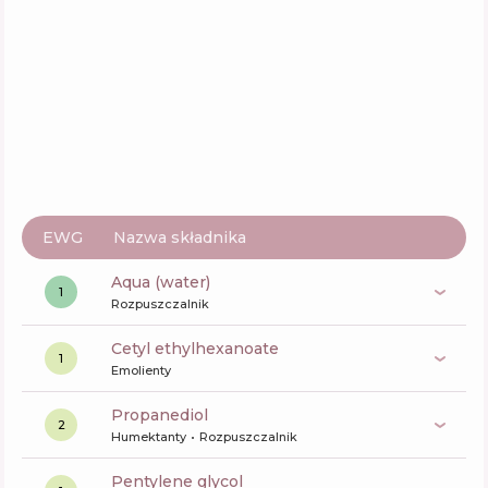
SKIN1004 Madagascar Centella Hyalu-Cica
Cloudy Mist
Skład
8
%
Aktywne
14
%
Funkcje
52
%
EWG
Nazwa składnika
aqua (water)
1
Rozpuszczalnik
cetyl ethylhexanoate
1
Emolienty
propanediol
2
Humektanty
Rozpuszczalnik
pentylene glycol