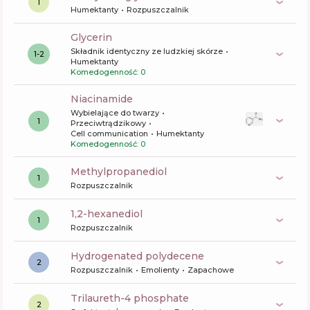
1
Humektanty
Rozpuszczalnik
glycerin
Składnik identyczny ze ludzkiej skórze
1-2
Humektanty
Komedogenność: 0
niacinamide
Wybielające do twarzy
1
Przeciwtrądzikowy
Cell communication
Humektanty
Komedogenność: 0
methylpropanediol
1
Rozpuszczalnik
1,2-hexanediol
1
Rozpuszczalnik
hydrogenated polydecene
2
Rozpuszczalnik
Emolienty
Zapachowe
trilaureth-4 phosphate
2