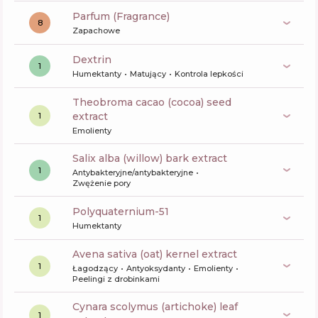
Parfum (Fragrance)
8
Zapachowe
dextrin
1
Humektanty
Matujący
Kontrola lepkości
theobroma cacao (cocoa) seed
extract
1
Emolienty
salix alba (willow) bark extract
1
Antybakteryjne/antybakteryjne
Zwężenie pory
polyquaternium-51
1
Humektanty
avena sativa (oat) kernel extract
1
Łagodzący
Antyoksydanty
Emolienty
Peelingi z drobinkami
cynara scolymus (artichoke) leaf
1