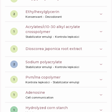
ethylhexylglycerin
2
Konserwant
Dezodorant
acrylates/c10-30 alkyl acrylate
crosspolymer
1
Stabilizator emulsji
Kontrola lepkości
dioscorea japonica root extract
1
sodium polyacrylate
2
Stabilizator emulsji
Kontrola lepkości
pvm/ma copolymer
1
Kontrola lepkości
Stabilizator emulsji
Adenosine
1
Cell communication
hydrolyzed corn starch
1