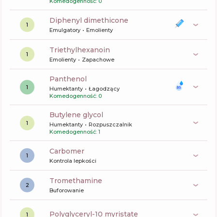
Komedogenność: 0
diphenyl dimethicone
1
Emulgatory
Emolienty
triethylhexanoin
1
Emolienty
Zapachowe
panthenol
1
Humektanty
Łagodzący
Komedogenność: 0
butylene glycol
1
Humektanty
Rozpuszczalnik
Komedogenność: 1
carbomer
1
Kontrola lepkości
tromethamine
2
Buforowanie
polyglyceryl-10 myristate
1