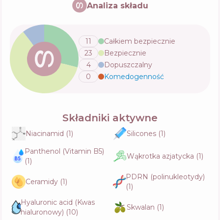
Analiza składu
Skład
5
%
Aktywne
61
%
Funkcje
66
%
11
Całkiem bezpiecznie
23
Bezpiecznie
Pyunkang Yul Brightening Blemish Care
Serum
4
Dopuszczalny
Skład
17
%
Aktywne
51
%
0
Komedogenność
💬
Funkcje
63
%
Medicube PDRN Pink Collagen Exosome
Składniki aktywne
Shot 7500
Skład
15
%
Niacinamid
(
1
)
Silicones
(
1
)
Aktywne
48
%
Funkcje
72
%
Panthenol (Vitamin B5)
Wąkrotka azjatycka
(
1
)
(
1
)
PDRN (polinukleotydy)
VT Rice Ceramide Serum
Ceramidy
(
1
)
Skład
16
%
(
1
)
Aktywne
43
%
Funkcje
77
%
Hyaluronic acid (Kwas
Skwalan
(
1
)
hialuronowy)
(
10
)