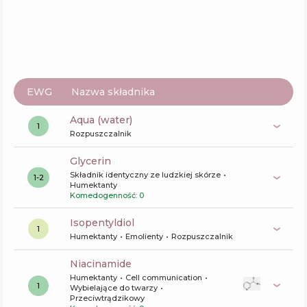
EWG
Nazwa składnika
aqua (water)
1
Rozpuszczalnik
glycerin
Składnik identyczny ze ludzkiej skórze
1-2
Humektanty
Komedogenność: 0
isopentyldiol
1
Humektanty
Emolienty
Rozpuszczalnik
niacinamide
Humektanty
Cell communication
1
Wybielające do twarzy
Przeciwtrądzikowy