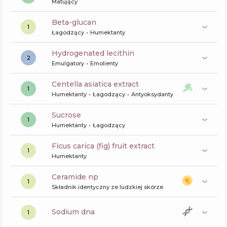
Matujący
beta-glucan
1
Łagodzący
Humektanty
hydrogenated lecithin
2
Emulgatory
Emolienty
centella asiatica extract
1
Humektanty
Łagodzący
Antyoksydanty
sucrose
1
Humektanty
Łagodzący
ficus carica (fig) fruit extract
1
Humektanty
ceramide np
1
Składnik identyczny ze ludzkiej skórze
sodium dna
1