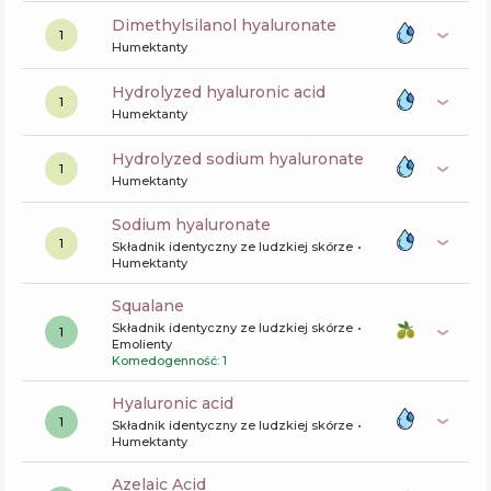
dimethylsilanol hyaluronate
1
Humektanty
hydrolyzed hyaluronic acid
1
Humektanty
hydrolyzed sodium hyaluronate
1
Humektanty
sodium hyaluronate
1
Składnik identyczny ze ludzkiej skórze
Humektanty
squalane
Składnik identyczny ze ludzkiej skórze
1
Emolienty
Komedogenność: 1
hyaluronic acid
1
Składnik identyczny ze ludzkiej skórze
Humektanty
Azelaic Acid