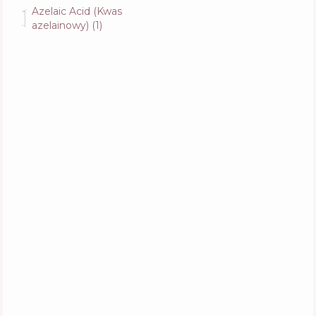
Azelaic Acid (Kwas
Medicube PDRN Pink Collagen Exosome
azelainowy)
(
1
)
Shot Serum 2000
Skład
15
%
Aktywne
48
%
Funkcje
70
%
Dr. Ceuracle Hyal Reyouth Ampoule
Skład
17
%
Aktywne
45
%
Funkcje
67
%
Biodance Pore Tightening Collagen
Ampoule
Skład
13
%
Aktywne
46
%
Funkcje
70
%