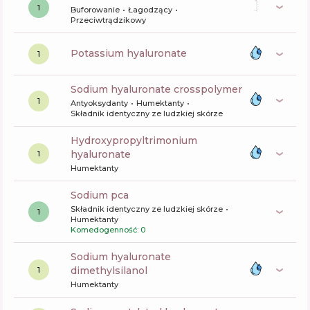
1
Buforowanie
Łagodzący
Przeciwtrądzikowy
potassium hyaluronate
1
sodium hyaluronate crosspolymer
1
Antyoksydanty
Humektanty
Składnik identyczny ze ludzkiej skórze
hydroxypropyltrimonium
hyaluronate
1
Humektanty
sodium pca
Składnik identyczny ze ludzkiej skórze
1
Humektanty
Komedogenność: 0
sodium hyaluronate
dimethylsilanol
1
Humektanty