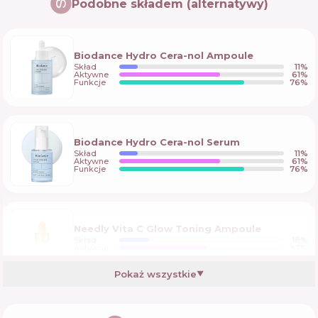
Podobne składem (alternatywy)
Biodance Hydro Cera-nol Ampoule
Skład
11
%
Aktywne
61
%
Funkcje
76
%
Biodance Hydro Cera-nol Serum
Skład
11
%
Aktywne
61
%
Funkcje
76
%
Needly Vita C Glow Toning Ampoule
Skład
18
%
Aktywne
53
%
Funkcje
68
%
Pokaż wszystkie
▼
Atache Blast C Antioxidant Velvet Serum