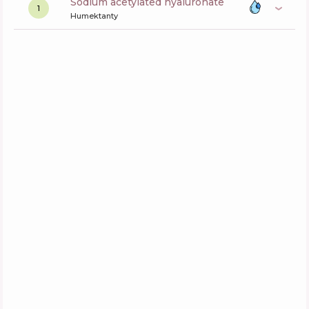
sodium acetylated hyaluronate
1
Humektanty