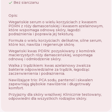
Bez siarczanu
Opis:
Wegańskie serum o wielu korzyściach z kwasem
PDRN z róży damasceńskiej i kwasem azelainowym,
które wspomaga odnowę skóry, łagodzi
podrażnienia i poprawia jej teksturę.
Formuła o wielu korzyściach: delikatne, silne serum,
które koi, nawilża i regeneruje skórę.
Wegański kwas PDRN: pozyskiwany z komórek
macierzystych róży damasceńskiej, wspomaga
odnowę i odmłodzenie skóry.
Walka z trądzikiem: kwas azelainowy zwalcza
bakterie odpowiedzialne za trądzik, łagodząc
zaczerwienienia i podrażnienia.
Nawilżające trio: PCA sodu, pantenol i skwalen
zapewniają głębokie nawilżenie i długotrwały
komfort.
Przyjazny dla skóry wrażliwej: Klinicznie testowany,
odpowiedni dla wszystkich rodzajów skóry.