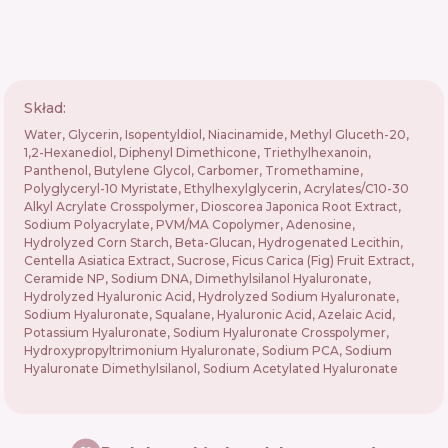
Skład:
Water, Glycerin, Isopentyldiol, Niacinamide, Methyl Gluceth-20,
1,2-Hexanediol, Diphenyl Dimethicone, Triethylhexanoin,
Panthenol, Butylene Glycol, Carbomer, Tromethamine,
Polyglyceryl-10 Myristate, Ethylhexylglycerin, Acrylates/C10-30
Alkyl Acrylate Crosspolymer, Dioscorea Japonica Root Extract,
Sodium Polyacrylate, PVM/MA Copolymer, Adenosine,
Hydrolyzed Corn Starch, Beta-Glucan, Hydrogenated Lecithin,
Centella Asiatica Extract, Sucrose, Ficus Carica (Fig) Fruit Extract,
Ceramide NP, Sodium DNA, Dimethylsilanol Hyaluronate,
Hydrolyzed Hyaluronic Acid, Hydrolyzed Sodium Hyaluronate,
Sodium Hyaluronate, Squalane, Hyaluronic Acid, Azelaic Acid,
Potassium Hyaluronate, Sodium Hyaluronate Crosspolymer,
Hydroxypropyltrimonium Hyaluronate, Sodium PCA, Sodium
Hyaluronate Dimethylsilanol, Sodium Acetylated Hyaluronate