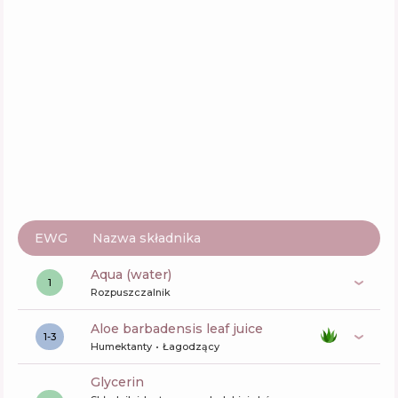
Embryolisse Laboratories Lait-Creme
Concentre
Skład
3
%
Aktywne
55
%
Funkcje
69
%
EWG
Nazwa składnika
aqua (water)
1
Rozpuszczalnik
aloe barbadensis leaf juice
1-3
Humektanty
Łagodzący
glycerin