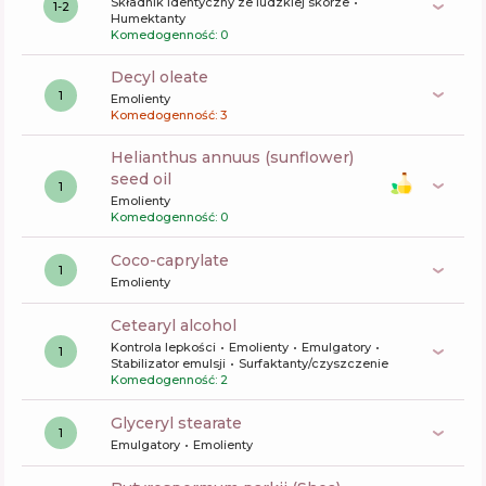
Składnik identyczny ze ludzkiej skórze
1-2
Humektanty
Komedogenność: 0
decyl oleate
1
Emolienty
Komedogenność: 3
helianthus annuus (sunflower)
seed oil
1
Emolienty
Komedogenność: 0
coco-caprylate
1
Emolienty
cetearyl alcohol
Kontrola lepkości
Emolienty
Emulgatory
1
Stabilizator emulsji
Surfaktanty/czyszczenie
Komedogenność: 2
glyceryl stearate
1
Emulgatory
Emolienty