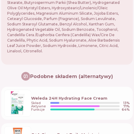
Stearate, Butyrospermum Parkii (Shea Butter), Hydrogenated
Olive Oil Myristyl Esters, Hydroxystearic/Linolenic/Oleic
Polyglycerides, Magnesium Aluminum Silicate, Jojoba Esters,
Cetearyl Glucoside, Parfum (Fragrance), Sodium Levulinate,
Sodium Stearoyl Glutamate, Benzyl Alcohol, Xanthan Gum,
Hydrogenated Vegetable Oil, Sodium Benzoate, Tocopherol,
Candelilla Cera /Euphorbia Cerifera (Candelilla) Wax/Cire De
Candelilla, Phytic Acid, Sodium Hyaluronate, Aloe Barbadensis
Leaf Juice Powder, Sodium Hydroxide, Limonene, Citric Acid,
Linalool, Citronellol.
Podobne składem (alternatywy)
Weleda 24H Hydrating Face Cream
Skład
13
%
Aktywne
71
%
Funkcje
64
%