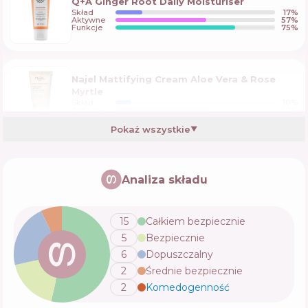
Q+A Ginger Root Daily Moisturiser
Skład
17
%
Aktywne
57
%
Funkcje
75
%
Najel Mattifying Cream Aloe Vera & Rose
Myrtle
Skład
10
%
Aktywne
60
%
Funkcje
74
%
Pokaż wszystkie
▼
Q+A Hyaluronic Acid Daily Moisturiser
Analiza składu
Skład
20
%
Aktywne
53
%
Funkcje
69
%
15
Całkiem bezpiecznie
5
Bezpiecznie
Feel Free Pink Petals Rose & Hibiscus
6
Dopuszczalny
Glowing Cream
2
Średnie bezpiecznie
Skład
10
%
Aktywne
66
%
Funkcje
63
%
2
Komedogenność
💬