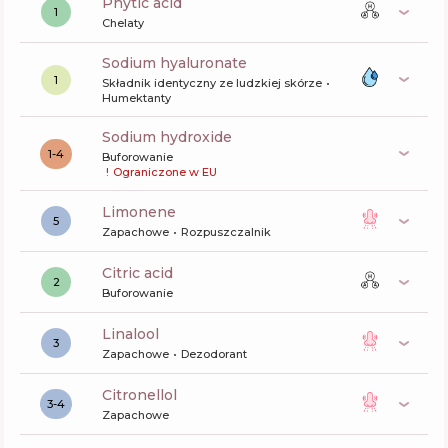
phytic acid
1
Chelaty
sodium hyaluronate
1
Składnik identyczny ze ludzkiej skórze
Humektanty
sodium hydroxide
1-4
Buforowanie
!
Ograniczone w EU
limonene
5
Zapachowe
Rozpuszczalnik
citric acid
2
Buforowanie
linalool
3
Zapachowe
Dezodorant
citronellol
3-4
Zapachowe