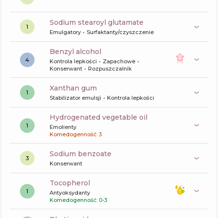
sodium stearoyl glutamate
1
Emulgatory
Surfaktanty/czyszczenie
benzyl alcohol
4
Kontrola lepkości
Zapachowe
Konserwant
Rozpuszczalnik
xanthan gum
1
Stabilizator emulsji
Kontrola lepkości
hydrogenated vegetable oil
1
Emolienty
Komedogenność: 3
sodium benzoate
3
Konserwant
tocopherol
1
Antyoksydanty
Komedogenność: 0-3