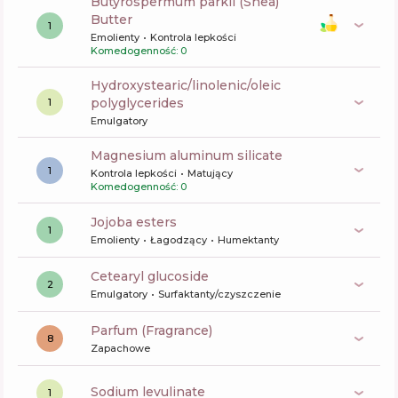
butyrospermum parkii (Shea)
Butter
1
Emolienty
Kontrola lepkości
Komedogenność: 0
hydroxystearic/linolenic/oleic
polyglycerides
1
Emulgatory
magnesium aluminum silicate
1
Kontrola lepkości
Matujący
Komedogenność: 0
jojoba esters
1
Emolienty
Łagodzący
Humektanty
cetearyl glucoside
2
Emulgatory
Surfaktanty/czyszczenie
Parfum (Fragrance)
8
Zapachowe
sodium levulinate
1