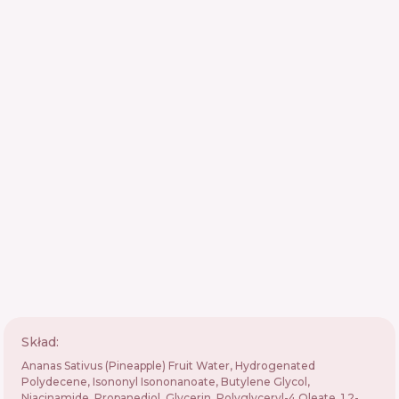
Skład:
Ananas Sativus (Pineapple) Fruit Water, Hydrogenated
Polydecene, Isononyl Isononanoate, Butylene Glycol,
Niacinamide, Propanediol, Glycerin, Polyglyceryl-4 Oleate, 1,2-