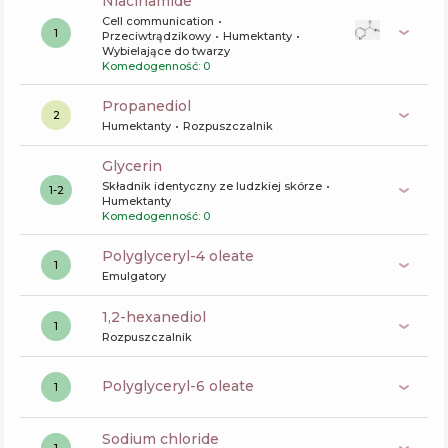
niacinamide
Cell communication
1
Przeciwtrądzikowy
Humektanty
Wybielające do twarzy
Komedogenność: 0
propanediol
2
Humektanty
Rozpuszczalnik
glycerin
Składnik identyczny ze ludzkiej skórze
1-2
Humektanty
Komedogenność: 0
polyglyceryl-4 oleate
1
Emulgatory
1,2-hexanediol
1
Rozpuszczalnik
polyglyceryl-6 oleate
1
sodium chloride