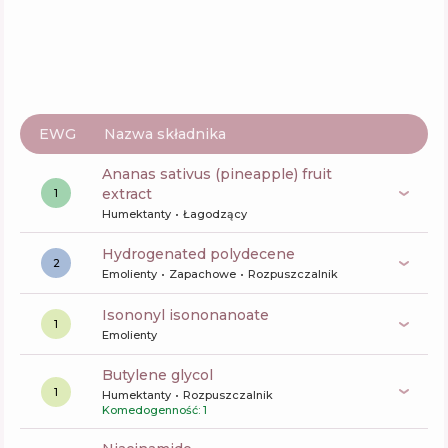
Skład
8
%
Aktywne
36
%
Funkcje
66
%
EWG
Nazwa składnika
ananas sativus (pineapple) fruit
extract
1
Humektanty
Łagodzący
hydrogenated polydecene
2
Emolienty
Zapachowe
Rozpuszczalnik
isononyl isononanoate
1
Emolienty
butylene glycol
1
Humektanty
Rozpuszczalnik
Komedogenność: 1