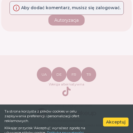
Aby dodać komentarz, musisz się zalogować.
Autoryzacja
UA
DE
FR
TR
Wersja alternatywna
TikTok
safetymakeupua@gmail.com
Ta strona korzysta z plików cookies w celu
zapisywania preferencji i personalizacji ofert
Polityka prywatności
reklamowych.
Akceptuj
© 2022-
2026
SafetyMakeup.
Analizator składu kosmetyków
.
Klikając przycisk 'Akceptuj', wyrażasz zgodę na
używanie plików cookie.
Polityka prywatności