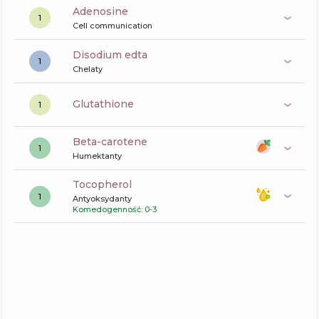
Adenosine
1
Cell communication
disodium edta
1
Chelaty
glutathione
1
beta-carotene
1
Humektanty
tocopherol
1
Antyoksydanty
Komedogenność: 0-3