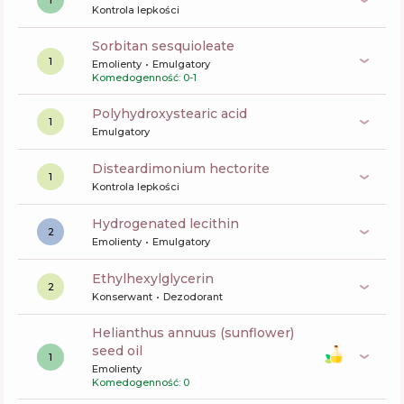
1
Kontrola lepkości
sorbitan sesquioleate
1
Emolienty
Emulgatory
Komedogenność: 0-1
polyhydroxystearic acid
1
Emulgatory
disteardimonium hectorite
1
Kontrola lepkości
hydrogenated lecithin
2
Emolienty
Emulgatory
ethylhexylglycerin
2
Konserwant
Dezodorant
helianthus annuus (sunflower)
seed oil
1
Emolienty
Komedogenność: 0