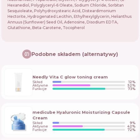
Hexanediol, Polyglyceryl-6 Oleate, Sodium Chloride, Sorbitan
Sesquioleate, Polyhydroxystearic Acid, Disteardimonium
Hectorite, Hydrogenated Lecithin, Ethylhexylglycerin, Helianthus
Annuus (Sunflower) Seed Oil, Adenosine, Disodium EDTA,
Glutathione, Beta-Carotene, Tocopherol
Podobne składem (alternatywy)
Needly Vita C glow toning cream
Skład
12
%
Aktywne
52
%
Funkcje
73
%
medicube Hyaluronic Moisturizing Capsule
Cream
Skład
9
%
Aktywne
42
%
Funkcje
72
%