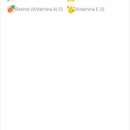
Retinol (Witamina A)
(
1
)
Witamina E
(
1
)
Dr. Althea Melaclear Cream
Skład
6
%
Aktywne
45
%
Funkcje
61
%
Babe Laboratorios Hydro 24h Cream
Skład
4
%
Aktywne
48
%
Funkcje
60
%
Beauty of Joseon Dynasty Cream
Skład
11
%
Aktywne
33
%
Funkcje
69
%
Medicube Deep Vita C Capsule Cream