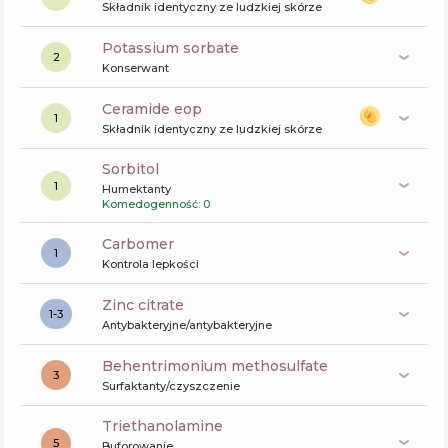
Składnik identyczny ze ludzkiej skórze
potassium sorbate
2
Konserwant
ceramide eop
1
Składnik identyczny ze ludzkiej skórze
sorbitol
1
Humektanty
Komedogenność: 0
carbomer
1
Kontrola lepkości
zinc citrate
1-3
Antybakteryjne/antybakteryjne
behentrimonium methosulfate
3
Surfaktanty/czyszczenie
triethanolamine
5
Buforowanie