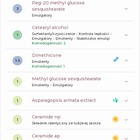
peg-20 methyl glucose
sesquistearate
3
Emulgatory
cetearyl alcohol
Surfaktanty/czyszczenie
Kontrola lepkości
1
Emulgatory
Emolienty
Stabilizator emulsji
Komedogenność: 2
dimethicone
1-3
Emolienty
Komedogenność: 1
methyl glucose sesquistearate
1
Emolienty
Emulgatory
asparagopsis armata extract
1
ceramide np
1
Składnik identyczny ze ludzkiej skórze
ceramide ap
1