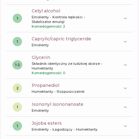
cetyl alcohol
Emolienty
Kontrola lepkości
1
Stabilizator emulsji
Komedogenność: 2
caprylic/capric triglyceride
1
Emolienty
glycerin
Składnik identyczny ze ludzkiej skórze
1-2
Humektanty
Komedogenność: 0
propanediol
2
Humektanty
Rozpuszczalnik
isononyl isononanoate
1
Emolienty
jojoba esters
1
Emolienty
Łagodzący
Humektanty