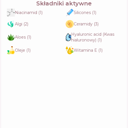
Składniki aktywne
Niacinamid
(
1
)
Silicones
(
1
)
Algi
(
2
)
Ceramidy
(
3
)
Hyaluronic acid (Kwas
Aloes
(
1
)
hialuronowy)
(
1
)
Oleje
(
1
)
Witamina E
(
1
)