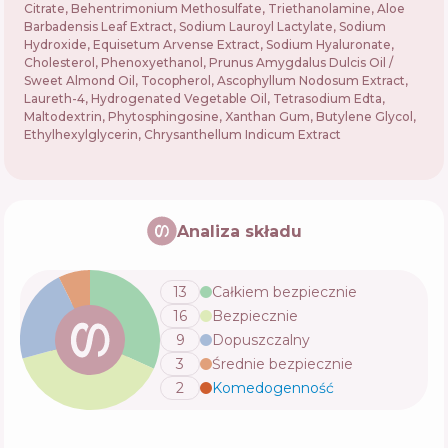
Citrate, Behentrimonium Methosulfate, Triethanolamine, Aloe
Barbadensis Leaf Extract, Sodium Lauroyl Lactylate, Sodium
Hydroxide, Equisetum Arvense Extract, Sodium Hyaluronate,
Cholesterol, Phenoxyethanol, Prunus Amygdalus Dulcis Oil /
Sweet Almond Oil, Tocopherol, Ascophyllum Nodosum Extract,
Laureth-4, Hydrogenated Vegetable Oil, Tetrasodium Edta,
Maltodextrin, Phytosphingosine, Xanthan Gum, Butylene Glycol,
Ethylhexylglycerin, Chrysanthellum Indicum Extract
Analiza składu
13
Całkiem bezpiecznie
16
Bezpiecznie
9
Dopuszczalny
3
Średnie bezpiecznie
2
Komedogenność
💬