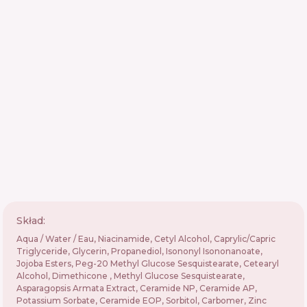
Skład:
Aqua / Water / Eau, Niacinamide, Cetyl Alcohol, Caprylic/Capric
Triglyceride, Glycerin, Propanediol, Isononyl Isononanoate,
Jojoba Esters, Peg-20 Methyl Glucose Sesquistearate, Cetearyl
Alcohol, Dimethicone , Methyl Glucose Sesquistearate,
Asparagopsis Armata Extract, Ceramide NP, Ceramide AP,
Potassium Sorbate, Ceramide EOP, Sorbitol, Carbomer, Zinc