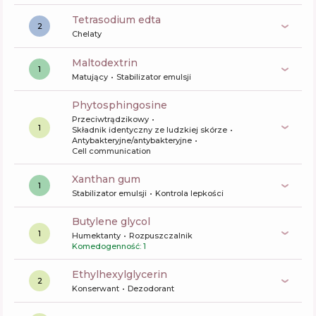
tetrasodium edta
2
Chelaty
maltodextrin
1
Matujący
Stabilizator emulsji
phytosphingosine
Przeciwtrądzikowy
1
Składnik identyczny ze ludzkiej skórze
Antybakteryjne/antybakteryjne
Cell communication
xanthan gum
1
Stabilizator emulsji
Kontrola lepkości
butylene glycol
1
Humektanty
Rozpuszczalnik
Komedogenność: 1
ethylhexylglycerin
2
Konserwant
Dezodorant