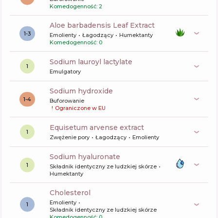
Komedogenność: 2
aloe barbadensis Leaf Extract
1-3
Emolienty
Łagodzący
Humektanty
Komedogenność: 0
sodium lauroyl lactylate
1
Emulgatory
sodium hydroxide
1-4
Buforowanie
!
Ograniczone w EU
equisetum arvense extract
1
Zwężenie pory
Łagodzący
Emolienty
sodium hyaluronate
1
Składnik identyczny ze ludzkiej skórze
Humektanty
cholesterol
Emolienty
1
Składnik identyczny ze ludzkiej skórze
Komedogenność: 0