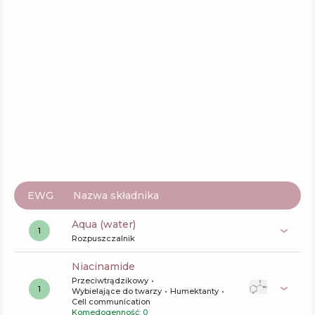
EWG
Nazwa składnika
aqua (water)
1
Rozpuszczalnik
niacinamide
Przeciwtrądzikowy
1
Wybielające do twarzy
Humektanty
Cell communication
Komedogenność: 0