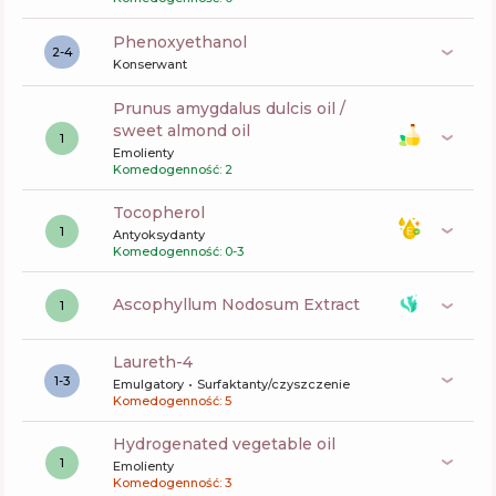
phenoxyethanol
2-4
Konserwant
prunus amygdalus dulcis oil /
sweet almond oil
1
Emolienty
Komedogenność: 2
tocopherol
1
Antyoksydanty
Komedogenność: 0-3
Ascophyllum Nodosum Extract
1
laureth-4
1-3
Emulgatory
Surfaktanty/czyszczenie
Komedogenność: 5
hydrogenated vegetable oil
1
Emolienty
Komedogenność: 3