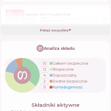
Needly Anti-Trouble Pad
Skład
7
%
Aktywne
40
%
Funkcje
66
%
Pokaż wszystkie
▼
COSRX One Step Moisture Up Pad
Analiza składu
Skład
9
%
Aktywne
42
%
Funkcje
56
%
10
Całkiem bezpiecznie
12
Bezpiecznie
Papa Recipe Eggplant Clearing Peeling Pad
4
Dopuszczalny
Toner
2
Średnie bezpiecznie
Skład
9
%
Aktywne
33
%
Funkcje
62
%
0
Komedogenność
💬
Stridex Single-Step Acne Control Maximum
Składniki aktywne
Salicylic Acid 2%