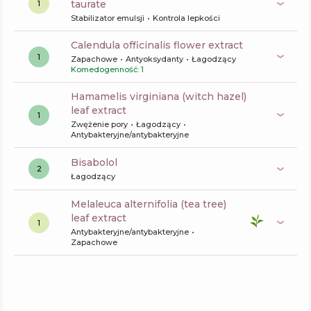
taurate
1
Stabilizator emulsji
Kontrola lepkości
calendula officinalis flower extract
1
Zapachowe
Antyoksydanty
Łagodzący
Komedogenność: 1
hamamelis virginiana (witch hazel)
leaf extract
1
Zwężenie pory
Łagodzący
Antybakteryjne/antybakteryjne
bisabolol
2
Łagodzący
melaleuca alternifolia (tea tree)
leaf extract
1
Antybakteryjne/antybakteryjne
Zapachowe