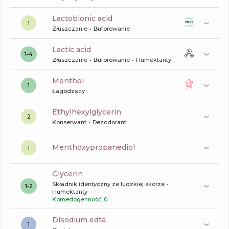
lactobionic acid
1
Złuszczanie
Buforowanie
lactic acid
1-4
Złuszczanie
Buforowanie
Humektanty
menthol
1
Łagodzący
ethylhexylglycerin
2
Konserwant
Dezodorant
menthoxypropanediol
1
glycerin
Składnik identyczny ze ludzkiej skórze
1-2
Humektanty
Komedogenność: 0
disodium edta
1