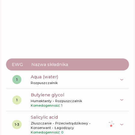
Zein Obagi Zo Skin Health Oil Control Pads
Skład
6
%
Aktywne
42
%
Funkcje
47
%
EWG
Nazwa składnika
aqua (water)
1
Rozpuszczalnik
butylene glycol
1
Humektanty
Rozpuszczalnik
Komedogenność: 1
salicylic acid
Złuszczanie
Przeciwtrądzikowy
1-3
Konserwant
Łagodzący
Komedogenność: 0