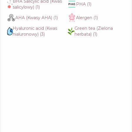
Skład
6
%
BHA Salicylic acid (Kwas
Aktywne
47
%
PHA
(
1
)
salicylowy)
(
1
)
Funkcje
36
%
AHA (Kwasy AHA)
(
1
)
Alergen
(
1
)
Zein Obagi Zo Skin Health Complexion
Hyaluronic acid (Kwas
Green tea (Zielona
Renewal Pads
hialuronowy)
(
3
)
herbata)
(
1
)
Skład
4
%
Aktywne
40
%
Funkcje
57
%
Medicube Super Cica Pad
Skład
27
%
Aktywne
13
%
Funkcje
62
%
Mediheal Phyto-Enzyme Peeling Pad
Skład
7
%
Aktywne
36
%
Funkcje
56
%