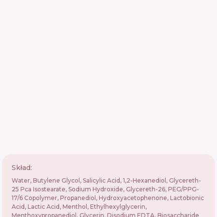
Skład:
Water, Butylene Glycol, Salicylic Acid, 1,2-Hexanediol, Glycereth-
25 Pca Isostearate, Sodium Hydroxide, Glycereth-26, PEG/PPG-
17/6 Copolymer, Propanediol, Hydroxyacetophenone, Lactobionic
Acid, Lactic Acid, Menthol, Ethylhexylglycerin,
Menthoxypropanediol, Glycerin, Disodium EDTA, Biosaccharide