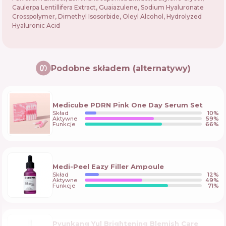
Caulerpa Lentillifera Extract, Guaiazulene, Sodium Hyaluronate
Crosspolymer, Dimethyl Isosorbide, Oleyl Alcohol, Hydrolyzed
Hyaluronic Acid
Podobne składem (alternatywy)
Medicube PDRN Pink One Day Serum Set
Skład
10
%
Aktywne
59
%
Funkcje
66
%
Medi-Peel Eazy Filler Ampoule
Skład
12
%
Aktywne
49
%
Funkcje
71
%
Pyunkang Yul Brightening Blemish Care