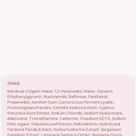
Skład:
Bambusa Vulgaris Water, 1,2-Hexanediol, Water, Glycerin,
Ethylhexylglycerin, Niacinamide, Raffinose, Panthenol,
Propanediol, Xanthan Gum, Lactococcus Ferment Lysate,
Fructooligosaccharides, Centella Asiatica Extract, Cyperus
Rotundus Root Extract, Sodium Chloride, Sodium Hyaluronate,
Adenosine, Tromethamine, Carbomer, Disodium EDTA, Sodium
DNA, Agave Tequilana Leaf Extract, Maltodextrin, Hydrolyzed
Gardenia Florida Extract, Hizikia Fusiforme Extract, Sargassum
Fulvellum Extract, Laminaria Japonica Extract, Butylene Glycol,