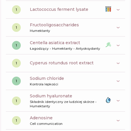
lactococcus ferment lysate
1
fructooligosaccharides
1
Humektanty
centella asiatica extract
1
Łagodzący
Humektanty
Antyoksydanty
cyperus rotundus root extract
1
sodium chloride
1
Kontrola lepkości
sodium hyaluronate
1
Składnik identyczny ze ludzkiej skórze
Humektanty
Adenosine
1
Cell communication