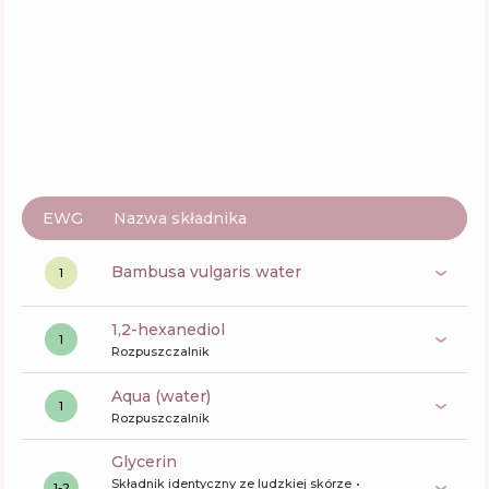
Funkcje
68
%
EWG
Nazwa składnika
bambusa vulgaris water
1
1,2-hexanediol
1
Rozpuszczalnik
aqua (water)
1
Rozpuszczalnik
glycerin
Składnik identyczny ze ludzkiej skórze
1-2