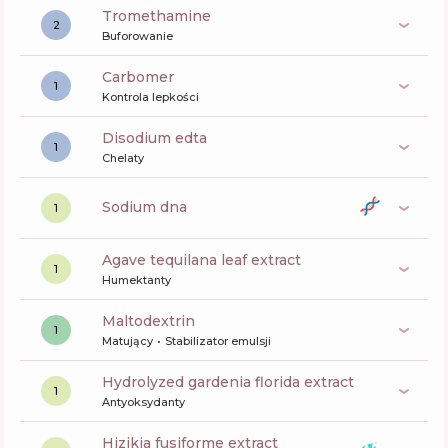
tromethamine
2
Buforowanie
carbomer
1
Kontrola lepkości
disodium edta
1
Chelaty
sodium dna
1
agave tequilana leaf extract
1
Humektanty
maltodextrin
1
Matujący
Stabilizator emulsji
hydrolyzed gardenia florida extract
1
Antyoksydanty
hizikia fusiforme extract