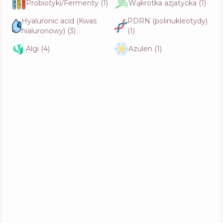
Probiotyki/Fermenty
(
1
)
Wąkrotka azjatycka
(
1
)
Hyaluronic acid (Kwas
PDRN (polinukleotydy)
Manyo Galac Niacin 2.0 Essence
Skład
7
%
hialuronowy)
(
3
)
(
1
)
Aktywne
48
%
Funkcje
69
%
Algi
(
4
)
Azulen
(
1
)
Manyo Galac Niacin 2.0 Essenc
Skład
7
%
Aktywne
48
%
Funkcje
69
%
Dr. Althea Pro Lab 85% Natural Radiance
Essence
Skład
11
%
Aktywne
44
%
Funkcje
69
%
Biodance Pore Tightening Collagen
Ampoule
Skład
13
%
Aktywne
42
%