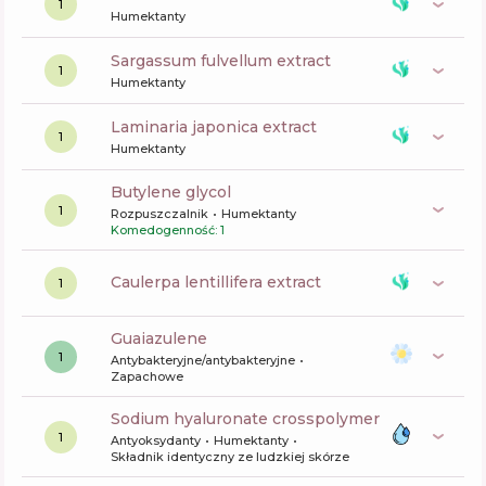
1
Humektanty
sargassum fulvellum extract
1
Humektanty
laminaria japonica extract
1
Humektanty
butylene glycol
1
Rozpuszczalnik
Humektanty
Komedogenność: 1
caulerpa lentillifera extract
1
guaiazulene
1
Antybakteryjne/antybakteryjne
Zapachowe
sodium hyaluronate crosspolymer
1
Antyoksydanty
Humektanty
Składnik identyczny ze ludzkiej skórze