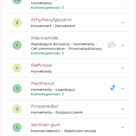
Humektanty
Komedogenność: 0
ethylhexylglycerin
2
Konserwant
Dezodorant
niacinamide
Wybielające do twarzy
Humektanty
1
Cell communication
Przeciwtrądzikowy
Komedogenność: 0
raffinose
1
Humektanty
panthenol
1
Humektanty
Łagodzący
Komedogenność: 0
propanediol
2
Humektanty
Rozpuszczalnik
xanthan gum
1
Kontrola lepkości
Stabilizator emulsji