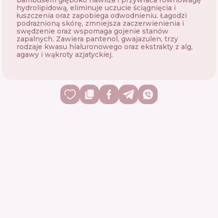
bambusem głęboko nawilża i przywraca równowagę
hydrolipidową, eliminuje uczucie ściągnięcia i
łuszczenia oraz zapobiega odwodnieniu. Łagodzi
podrażnioną skórę, zmniejsza zaczerwienienia i
swędzenie oraz wspomaga gojenie stanów
zapalnych. Zawiera pantenol, gwajazulen, trzy
rodzaje kwasu hialuronowego oraz ekstrakty z alg,
agawy i wąkroty azjatyckiej.