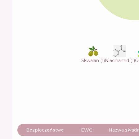
Skwalan
(
1
)
Niacinamid
(
1
)
O
Bezpieczeństwa
EWG
Nazwa składn