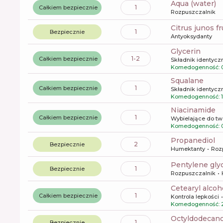
aqua (water)
1
Całkiem bezpiecznie
Rozpuszczalnik
citrus junos f
1
Bezpiecznie
Antyoksydanty
glycerin
1-2
Całkiem bezpiecznie
Składnik identyczn
Komedogenność: 
squalane
1
Całkiem bezpiecznie
Składnik identyczn
Komedogenność: 1
niacinamide
1
Całkiem bezpiecznie
Wybielające do tw
Komedogenność: 
propanediol
2
Bezpiecznie
Humektanty
Roz
pentylene gly
1
Bezpiecznie
Rozpuszczalnik
cetearyl alcoh
1
Całkiem bezpiecznie
Kontrola lepkości
Komedogenność: 
octyldodecano
1
Bezpiecznie