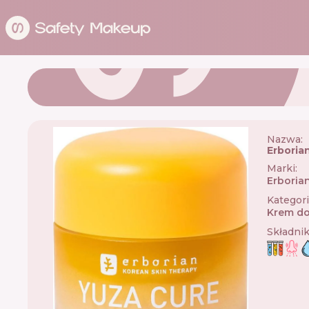
Nazwa:
Erboria
Marki
:
Erboria
Kategor
Krem do
Składni