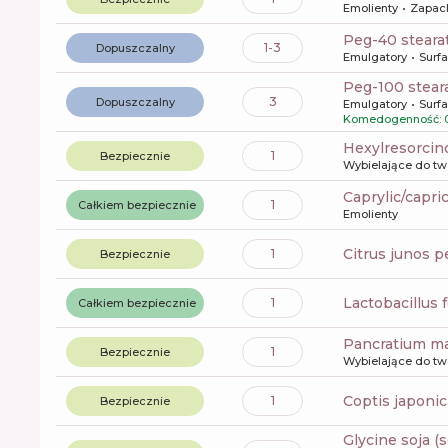
Emolienty
Zapac
peg-40 steara
1-3
Dopuszczalny
Emulgatory
Surf
peg-100 stear
3
Dopuszczalny
Emulgatory
Surf
Komedogenność: 
hexylresorcin
1
Bezpiecznie
Wybielające do tw
caprylic/capri
1
Całkiem bezpiecznie
Emolienty
citrus junos p
1
Bezpiecznie
lactobacillus
1
Całkiem bezpiecznie
pancratium m
1
Bezpiecznie
Wybielające do tw
coptis japonic
1
Bezpiecznie
glycine soja (