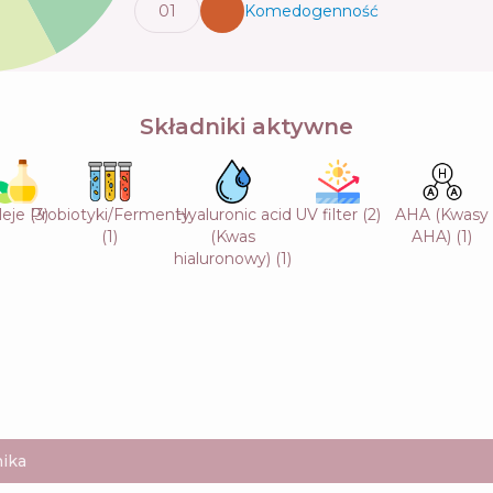
0
1
Komedogenność
💬
Składniki aktywne
leje
(
Probiotyki/Fermenty
3
)
Hyaluronic acid
UV filter
(
2
)
AHA (Kwasy
(
1
)
(Kwas
AHA)
(
1
)
hialuronowy)
(
1
)
ika