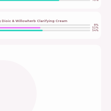
70
%
g Dioic & Willowherb Clarifying Cream
8
%
52
%
54
%