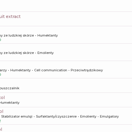
ruit extract
y ze ludzkiej skórze
Humektanty
0
y ze ludzkiej skórze
Emolienty
arzy
Humektanty
Cell communication
Przeciwtrądzikowy
0
puszczalnik
col
Humektanty
ol
Stabilizator emulsji
Surfaktanty/czyszczenie
Emolienty
Emulgatory
2
l