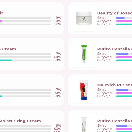
it
Beauty of Jose
9
%
Skład
60
%
Aktywne
52
%
Funkcje
e Cream
Purito Centella
7
%
Skład
48
%
Aktywne
68
%
Funkcje
Malevich Purist
7
%
Skład
51
%
Aktywne
60
%
Funkcje
 Moisturizing Cream
Purito Centell
6
%
Skład
53
%
Aktywne