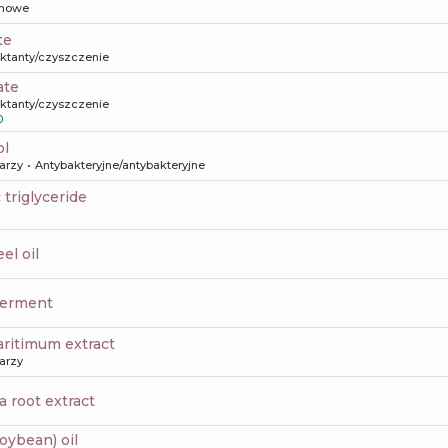
howe
te
aktanty/czyszczenie
ate
aktanty/czyszczenie
0
ol
arzy
Antybakteryjne/antybakteryjne
c triglyceride
eel oil
 ferment
aritimum extract
arzy
a root extract
soybean) oil