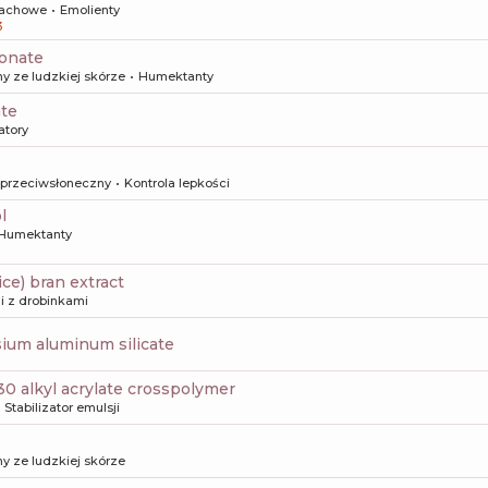
achowe
Emolienty
3
ronate
y ze ludzkiej skórze
Humektanty
ate
atory
 przeciwsłoneczny
Kontrola lepkości
l
Humektanty
rice) bran extract
i z drobinkami
sium aluminum silicate
-30 alkyl acrylate crosspolymer
Stabilizator emulsji
y ze ludzkiej skórze