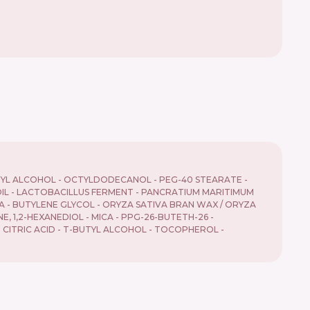
ARYL ALCOHOL - OCTYLDODECANOL - PEG-40 STEARATE -
 OIL - LACTOBACILLUS FERMENT - PANCRATIUM MARITIMUM
CA - BUTYLENE GLYCOL - ORYZA SATIVA BRAN WAX / ORYZA
, 1,2-HEXANEDIOL - MICA - PPG-26-BUTETH-26 -
 CITRIC ACID - T-BUTYL ALCOHOL - TOCOPHEROL -