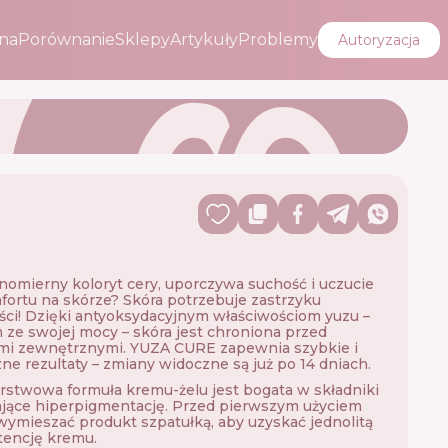
na
Porównanie
Sklepy
Artykuły
Problemy
Autoryzacja
omierny koloryt cery, uporczywa suchość i uczucie
ortu na skórze? Skóra potrzebuje zastrzyku
ści! Dzięki antyoksydacyjnym właściwościom yuzu –
ze swojej mocy – skóra jest chroniona przed
mi zewnętrznymi. YUZA CURE zapewnia szybkie i
ne rezultaty – zmiany widoczne są już po 14 dniach.
twowa formuła kremu-żelu jest bogata w składniki
jące hiperpigmentację. Przed pierwszym użyciem
wymieszać produkt szpatułką, aby uzyskać jednolitą
tencję kremu.