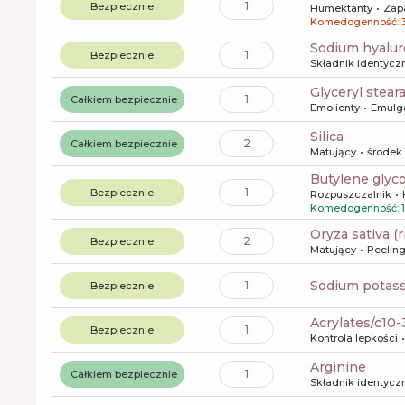
1
Bezpiecznie
Humektanty
Zap
Komedogenność: 
sodium hyalu
1
Bezpiecznie
Składnik identyczn
glyceryl stear
1
Całkiem bezpiecznie
Emolienty
Emulg
silica
2
Całkiem bezpiecznie
Matujący
środek
butylene glyco
1
Bezpiecznie
Rozpuszczalnik
Komedogenność: 1
oryza sativa (
2
Bezpiecznie
Matujący
Peeling
sodium potas
1
Bezpiecznie
acrylates/c10
1
Bezpiecznie
Kontrola lepkości
arginine
1
Całkiem bezpiecznie
Składnik identyczn