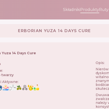
Składniki
Produkty
Ruty
ERBORIAN YUZA 14 DAYS CURE
n Yuza 14 Days Cure
Opis:
n
🇫🇷
Nierówn
ie
:
dyskomf
 twarzy
witalno
znanym 
ki Aktywne
:
bodźca
skutecz
Dwuwars
zwalcza
należy 
konsys