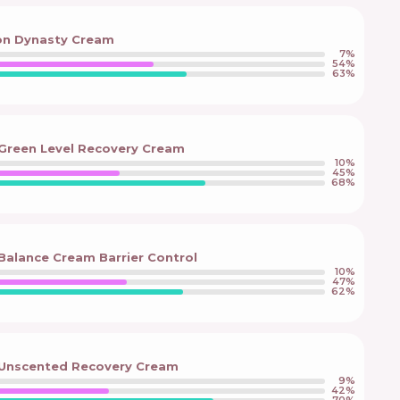
on Dynasty Cream
7
%
54
%
63
%
 Green Level Recovery Cream
10
%
45
%
68
%
 Balance Cream Barrier Control
10
%
47
%
62
%
a Unscented Recovery Cream
9
%
42
%