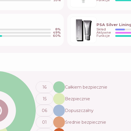
55
%
Funkcje
PSA Silver Linin
8
%
Skład
49
%
Aktywne
60
%
Funkcje
16
Całkiem bezpiecznie
15
Bezpiecznie
0
6
Dopuszczalny
0
1
Średnie bezpiecznie